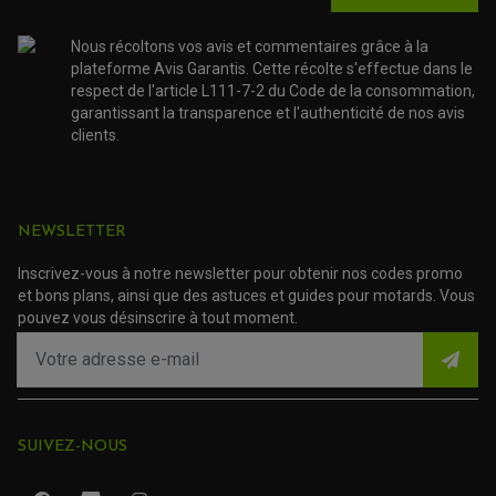
Bougie
APRILIA
moto Aprilia
Nous récoltons vos avis et commentaires grâce à la
Tuareg 660
plateforme Avis Garantis. Cette récolte s'effectue dans le
respect de l'article L111-7-2 du Code de la consommation,
Bougie
garantissant la transparence et l'authenticité de nos avis
APRILIA
moto Aprilia
clients.
Tuono 125
Bougie
APRILIA
moto Aprilia
NEWSLETTER
Tuono 660
Inscrivez-vous à notre newsletter pour obtenir nos codes promo
Bougie
et bons plans, ainsi que des astuces et guides pour motards. Vous
moto Aprilia
pouvez vous désinscrire à tout moment.
APRILIA
Tuono V4
1100
de 2020 à
APRILIA
RS 660
2024
ROULEMENT QUAD / SSV
SUIVEZ-NOUS
JOINT DE TIGE D'AMORTISSEUR
de 2025 à
KIT ROULEMENT D'AMORTISSEUR
APRILIA
RS 660
2026
KIT ROULEMENT DE BRAS OSCILLANT