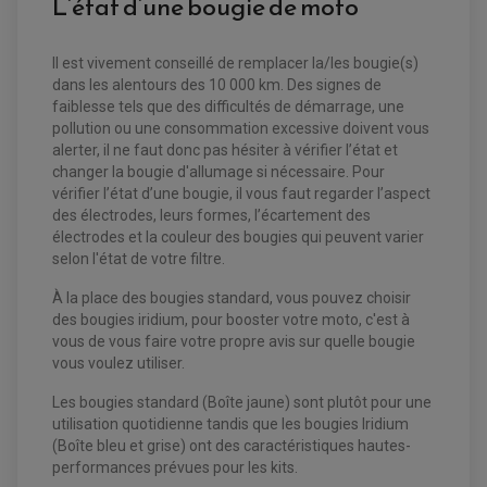
L’état d’une bougie de moto
EQUIPEMENT FREINAGE QUAD / SSV
PNEUMATIQUE
DISQUE DE FREIN QUAD / SSV
KIT DURITE DE FREIN QUAD
MOUSSE
Il est vivement conseillé de remplacer la/les bougie(s)
KIT REPARATION MAÎTRE CYLINDRE QUAD / SSV
CHAMBRE À AIR
PLAQUETTES DE FREIN QUAD / SSV
dans les alentours des 10 000 km. Des signes de
faiblesse tels que des difficultés de démarrage, une
EQUIPEMENT FREINAGE MOTO CROSS ET
pollution ou une consommation excessive doivent vous
HUILE ET PRODUIT D'ENTRETIEN QUAD
FREINAGE
ENDURO
alerter, il ne faut donc pas hésiter à vérifier l’état et
HUILE POUR QUAD
ACCESSOIRE + VISSERIE FREINAGE
ACCESSOIRES FREINAGE
PRODUIT D'ENTRETIEN QUAD
changer la bougie d'allumage si nécessaire. Pour
DISQUE DE FREIN
DISQUE DE FREIN AVANT
vérifier l’état d’une bougie, il vous faut regarder l’aspect
PLAQUETTE DE FREIN
DISQUE DE FREIN ARRIÈRE
KIT DURITE DE FREIN
PLAQUETTE DE FREIN
des électrodes, leurs formes, l’écartement des
JANTES / ACCESSOIRES QUAD ET SSV
KIT DURITE D'EMBRAYAGE MOTO
KIT RÉPARATION PÉDALE DE FREIN
électrodes et la couleur des bougies qui peuvent varier
CHAÎNE A NEIGE QUAD-SSV
KIT RÉPARATION ÉTRIER DE FREIN
KIT RÉPARATION MAÎTRE CYLINDRE
selon l'état de votre filtre.
CHAÎNES A NEIGE
KIT RÉPARATION MAÎTRE CYLINDRE
KIT RÉPARATION ÉTRIER DE FREIN
PRODUIT ENTRETIEN
CHAMBRE A AIR QUAD ET SSV
MAÎTRE CYLINDRE
FILTRE A AIR
CLOUS / CRAMPON VISSABLE
À la place des bougies standard, vous pouvez choisir
FILTRE A HUILE
ÉLARGISSEURES DE VOIES QUAD
ROULEMENT MOTO CROSS ET ENDURO
des bougies iridium, pour booster votre moto, c'est à
BOUGIE SCOOTER
JANTES QUAD ET SSV
HUILE ET PRODUIT D'ENTRETIEN
ROULEMENT DE ROUE AVANT
PRODUIT D'ENTRETIEN
vous de vous faire votre propre avis sur quelle bougie
HUILE MOTEUR
ROULEMENT DE ROUE ARRIÈRE
FILTRE A AIR K&N
vous voulez utiliser.
PRODUIT D'ENTRETIEN
ROULEMENT D'AMORTISSEUR
ROULEMENT BIELLETTES
ROULEMENT COLONNE DE DIRECTION
Les bougies standard (Boîte jaune) sont plutôt pour une
HUILE ET LUBRIFIANTS SCOOTER
PARTIE CYCLE
ROULEMENT BRAS OSCILLANT
utilisation quotidienne tandis que les bougies Iridium
HUILE SCOOTER
ARAIGNÉE / SUPPORT CARÉNAGE
PRODUIT D'ENTRETIEN SCOOTER
(Boîte bleu et grise) ont des caractéristiques hautes-
BULLE / PARE-BRISE
performances prévues pour les kits.
CÂBLE ACCÉLÉRATEUR
CABLE D'EMBRAYAGE