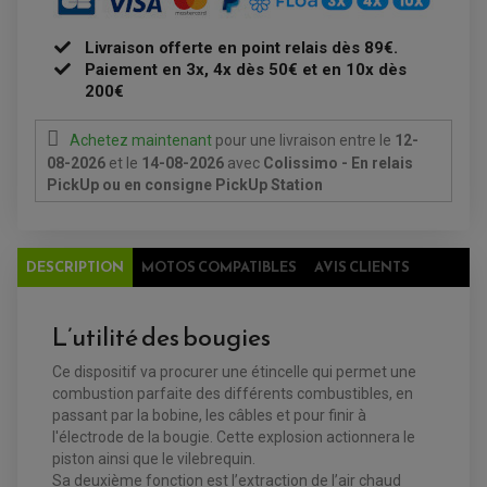
ÉQUIPEMENT ÉLECTRIQUE
COFFRE / TOP CASE QUAD
ACCESSOIRES ÉLECTRIQUE ENDURO
TREUIL ET ATTELAGE QUAD-SSV
Livraison offerte en point relais dès 89€.
PLAQUE PHARE
BAGAGERIE
COMPTEUR D'HEURE
Paiement en 3x, 4x dès 50€ et en 10x dès
BAGAGERIE SOUPLE
DÉMARREUR
ÉCHAPPEMENT QUAD
200€
ACCESSOIRE GPS, SMARTPHONE
CONDENSATEUR
ÉCHAPPEMENT QUAD
SELLE CONFORT
BOBINE D'ALLUMAGE
SUPPORT TOP CASE
COUPE-CONTACT
Achetez maintenant
pour une livraison
entre le
12-
SUPPORT VALISE LATERAL
ENTRETIEN QUAD / SSV
TOP CASE ET VALISES
08-2026
et le
14-08-2026
avec
Colissimo - En relais
BATTERIE
TRANSMISSION
PickUp ou en consigne PickUp Station
BOUGIE QUAD
KIT CHAÎNE
ÉCHAPPEMENT MOTO
ÉCHAPEMENT SCOOTER
FILTRE A AIR BMC QUAD
GUIDE CHAÎNE
FILTRE A AIR QUAD
SILENCIEUX / ÉCHAPPEMENT MOTO
ÉCHAPPEMENT SCOOTER
PATIN DE BRAS OSCILLANT
FILTRE A HUILE QUAD
ACCESSOIRE ÉCHAPPEMENT
ROULETTE DE CHAÎNE
DESCRIPTION
MOTOS COMPATIBLES
AVIS CLIENTS
EMBRAYAGE OFF ROAD
ELECTRICITÉ
ÉLECTRICITÉ
CLIGNOTANT TYPE ORIGINE
ACCESSOIRES ELECTRIQUE
PIÈCE MOTEUR
BATTERIE SCOOTER
L’utilité des bougies
BATTERIE
CHARGEUR DE BATTERIE
POMPE À EAU BOYESEN
CHARGEUR BATTERIE
REDRESSEUR / RÉGULATEUR
KIT RÉPARATION CARBU
CLIGNOTANT MOTO
ECLAIRAGE SCOOTER
Ce dispositif va procurer une étincelle qui permet une
KIT RÉPARATION POMPE A EAU
CLIGNOTANT TYPE ORIGINE
POMPE A ESSENCE
PIPE D'ADMISSION
combustion parfaite des différents combustibles, en
DÉMARREUR
RADIATEUR
passant par la bobine, les câbles et pour finir à
ECLAIRAGE MOTO
DURITE RADIATEUR
FEUX ADDITIONNELS
FREINAGE
l'électrode de la bougie. Cette explosion actionnera le
KIT RECONDITIONNEMENT DEMARREUR
DISQUE DE FREIN AVANT
piston ainsi que le vilebrequin.
POMPE A ESSENCE
ACCESSOIRE + VISSERIE FREINAGE
Sa deuxième fonction est l’extraction de l’air chaud
REDRESSEUR / REGULATEUR