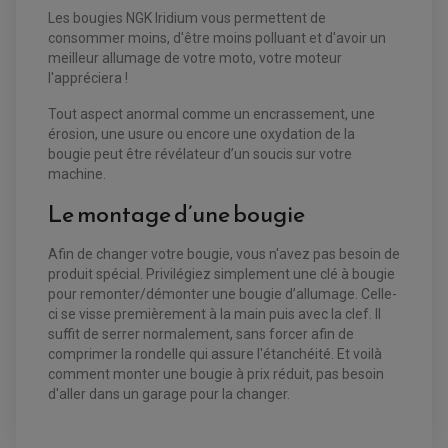
PARTIE CYCLE
KIT RABAISSEMENT MOTO
Les bougies NGK Iridium vous permettent de
BULLE / PARE-BRISE
KIT STREET BIKE
consommer moins, d'être moins polluant et d'avoir un
LEVIER DE FREIN
LEVIER DE FREIN
RÉTROVISEUR TYPE ORIGINE
LEVIER D'EMBRAYAGE
meilleur allumage de votre moto, votre moteur
OPTIQUE TYPE ORIGINE
l'appréciera !
PÉDALE DE FREIN
PIÈCE MOTEUR
REPOSE PIED TYPE ORIGINE
Tout aspect anormal comme un encrassement, une
RETROVISEUR MOTO TYPE ORIGINE
GALET DE VARIATEUR
SÉLECTEUR DE VITESSE
érosion, une usure ou encore une oxydation de la
COURROIE
VARIATEUR SCOOTER
bougie peut être révélateur d’un soucis sur votre
POMPE A ESSENCE
machine.
Le montage d’une bougie
Afin de changer votre bougie, vous n'avez pas besoin de
produit spécial. Privilégiez simplement une clé à bougie
pour remonter/démonter une bougie d’allumage. Celle-
ci se visse premièrement à la main puis avec la clef. Il
suffit de serrer normalement, sans forcer afin de
comprimer la rondelle qui assure l'étanchéité. Et voilà
comment monter une bougie à prix réduit, pas besoin
d'aller dans un garage pour la changer.