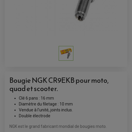
AMORTISSEUR DE DIRECTION
ANTIVOL-ALARME
ALARME
ANTIVOL
SUPPORT ANTIVOL
Bougie NGK CR9EKB pour moto,
quad et scooter.
Clé 6 pans : 16 mm
Diamètre du filetage : 10 mm
Vendue à l'unité, joints inclus.
Double électrode
NGK est le grand fabricant mondial de bougies moto.