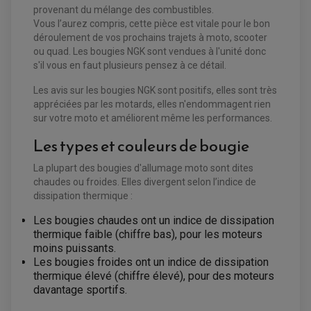
DISQUE DE FREIN ARRIERE
STATOR
provenant du mélange des combustibles.
PLAQUETTE DE FREIN AVANT
PLAQUETTE DE FREIN ARRIERE
Vous l’aurez compris, cette pièce est vitale pour le bon
MAÎTRE CYLINDRE
déroulement de vos prochains trajets à moto, scooter
ENTRETIEN MOTO
ou quad. Les bougies NGK sont vendues à l'unité donc
ATELIER, PADDOCK, STAND
ANTIPARASITE NGK
s'il vous en faut plusieurs pensez à ce détail.
BOUGIE NGK
FILTRE A AIR
Les avis sur les bougies NGK sont positifs, elles sont très
FILTRE A HUILE
appréciées par les motards, elles n'endommagent rien
FILTRE ET ACCESSOIRE ESSENCE
OUTILLAGE
sur votre moto et améliorent même les performances.
PRODUIT D'ENTRETIEN
Les types et couleurs de bougie
La plupart des bougies d'allumage moto sont dites
chaudes ou froides. Elles divergent selon l’indice de
dissipation thermique :
Les bougies chaudes ont un indice de dissipation
thermique faible (chiffre bas), pour les moteurs
moins puissants.
Les bougies froides ont un indice de dissipation
thermique élevé (chiffre élevé), pour des moteurs
davantage sportifs.