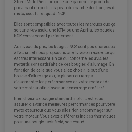
Street Moto Piece propose une gamme de produits
provenant du porte-drapeau du marché des bougies de
moto, scooter et quad : NGK.
Elles sont compatibles avec toutes les marques que ça
soit une Kawasaki, une KTM ou une Aprilia, les bougies
NGK conviendront parfaitement
Au niveau du prix, les bougies NGK sont peu onéreuses
à l'achat, et nous proposons une livraison rapide, ce qui
est très intéressant. En ce qui concerne les avis, les
motards sont satisfaits de ces bougies d'allumage. En
fonction de celle que vous allez choisir, le but d'une
bougie d'allumage est, la plupart du temps,
EQUIPEMENT ELECTRIQUE QUAD / SSV
d'augmenter les performances de votre moto et de
ACCESSOIRES ELECTRIQUE QUAD / SSV
votre moteur afin d'avoir un démarrage amélioré.
BOITIER CDI QUAD ET SSV
CHARGEUR DE BATTERIE QUAD / SSV
Bien choisir sa bougie standard moto, c’est vous
COMPTEUR QUAD / SSV
CONTACTEUR A CLÉ QUAD
assurer d'avoir de meilleures performances pour votre
DÉMARREUR
moto et surtout que vous allez rien endommager sur
ECLAIRAGE LED / HALOGÈNE
votre moteur. Vous avez différents indices thermiques
STATOR ET REDRESSEUR / REGULATEUR
VENTILATEUR DE RADIATEUR
pour une bougie : soit froid, soit chaud.