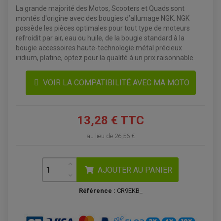
La grande majorité des Motos, Scooters et Quads sont
montés d'origine avec des bougies d’allumage NGK. NGK
possède les pièces optimales pour tout type de moteurs
refroidit par air, eau ou huile, de la bougie standard à la
bougie accessoires haute-technologie métal précieux
iridium, platine, optez pour la qualité à un prix raisonnable.
VOIR LA COMPATIBILITÉ AVEC MA MOTO
13,28 € TTC
ACCESSOIRES QUAD
au lieu de
26,56 €
ACCESSOIRES ANODISES POUR QUAD
BOUCHON DE RÉSERVOIR QUAD
GUIDON QUAD
KIT DÉCO QUAD / SSV
KIT POIGNÉE DE GAZ QUAD
AJOUTER AU PANIER
POIGNÉE QUAD
PROTÈGE-MAINS
PONTETS / REHAUSSES DE GUIDON
Référence :
CR9EKB_
REPOSE PIED QUAD
BAGAGERIE / TREUIL / ATTELAGE