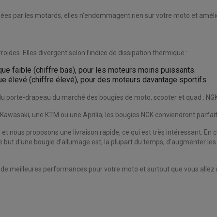
préciées par les motards, elles n'endommagent rien sur votre moto et am
ides. Elles divergent selon l’indice de dissipation thermique :
ue faible (chiffre bas), pour les moteurs moins puissants.
ue élevé (chiffre élevé), pour des moteurs davantage sportifs.
u porte-drapeau du marché des bougies de moto, scooter et quad : NGK
e Kawasaki, une KTM ou une Aprilia, les bougies NGK conviendront parfa
et nous proposons une livraison rapide, ce qui est très intéressant. En c
, le but d'une bougie d'allumage est, la plupart du temps, d'augmenter l
ir de meilleures performances pour votre moto et surtout que vous alle