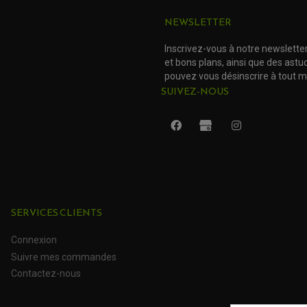
DUCATI
NEWSLETTER
DUCATI
Inscrivez-vous à notre newslette
et bons plans, ainsi que des ast
GILERA
pouvez vous désinscrire à tout 
SUIVEZ-NOUS
GILERA
PIAGGIO
PIAGGIO
PIAGGIO
SERVICES CLIENTS
PIAGGIO
Connexion
PIAGGIO
Suivre mes commandes
Contactez-nous
PIAGGIO