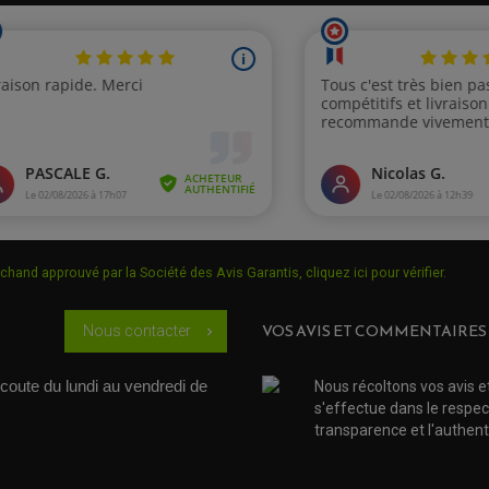
Bougie moto Aprilia Dorsod
Bougie moto Aprilia Shive
RXV 450
RXV 450
SR 125 Max
SR Max 300
chand approuvé par la Société des Avis Garantis,
cliquez ici pour vérifier
.
SR Max 300
VOS AVIS ET COMMENTAIRES
Nous contacter
chevron_right
SR Max 300
coute du lundi au vendredi de 
Nous récoltons vos avis e
s'effectue dans le respec
SXV 450
transparence et l'authenti
Scarabeo ie