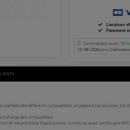
Livraison o
Paiement e
Commandez avant
18 he
12-08-2026
avec
Colissimo 
CLIENTS
 parfaite des différents combustibles, en passant par la bobine, les câbl
 du mélange des combustibles.
ment de vos prochains trajets à moto, scooter ou quad. Les bougies NGK 