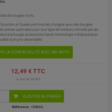
clus.
VOIR LE PANIER
ndial de bougies moto.
 Scooters et Quads sont montés d'origine avec des bougies
s pièces optimales pour tout type de moteurs refroidit par air,
ndard à la bougie accessoires haute-technologie métal précieux
qualité à un prix raisonnable.
IR LA COMPATIBILITÉ AVEC MA MOTO
12,49 € TTC
au lieu de
24,98 €
AJOUTER AU PANIER
Référence :
CR8EKB_