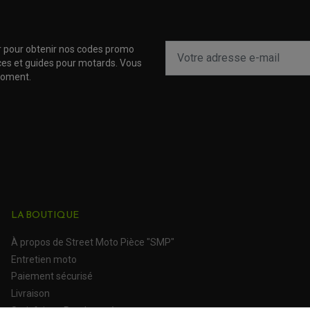
1000 GT
Bougie moto Ducati GT 
r pour obtenir nos codes promo
uces et guides pour motards. Vous
Nexus ie 300
moment.
Nexus ie 300
Beverly 125 I.e
Beverly Tourer ie 300
Beverly Tourer ie 300
LA BOUTIQUE
Beverly Tourer ie 300
À propos de Street Moto Pièce "SMP"
Carnaby Cruiser 300
Entretien moto
Paiement sécurisé
MP3 LT 300
Livraison