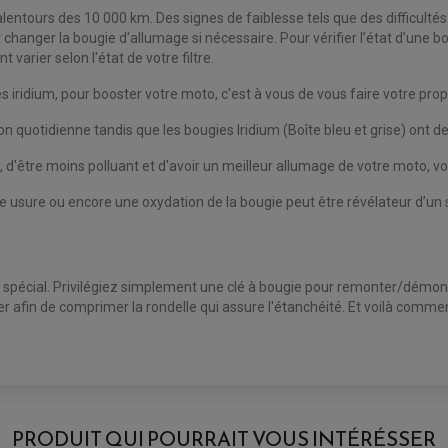
s alentours des 10 000 km. Des signes de faiblesse tels que des difficu
 et changer la bougie d'allumage si nécessaire. Pour vérifier l’état d’une 
varier selon l'état de votre filtre.
iridium, pour booster votre moto, c'est à vous de vous faire votre propre
ion quotidienne tandis que les bougies Iridium (Boîte bleu et grise) ont
être moins polluant et d'avoir un meilleur allumage de votre moto, vot
sure ou encore une oxydation de la bougie peut être révélateur d’un 
t spécial. Privilégiez simplement une clé à bougie pour remonter/démon
cer afin de comprimer la rondelle qui assure l'étanchéité. Et voilà comme
AVIS À PROPOS DU PRODUIT
PRODUIT QUI POURRAIT VOUS INTÉRÉSSER
2