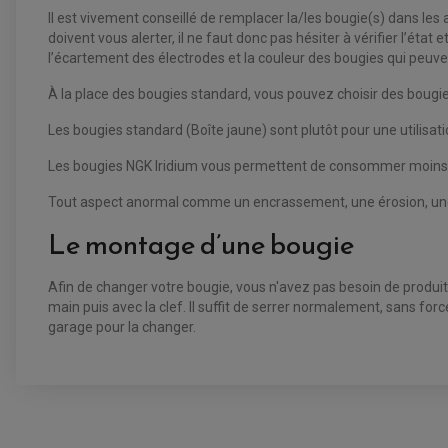
Il est vivement conseillé de remplacer la/les bougie(s) dans le
doivent vous alerter, il ne faut donc pas hésiter à vérifier l’état
l’écartement des électrodes et la couleur des bougies qui peuvent 
À la place des bougies standard, vous pouvez choisir des bougies 
Les bougies standard (Boîte jaune) sont plutôt pour une utilisat
Les bougies NGK Iridium vous permettent de consommer moins, d'
Tout aspect anormal comme un encrassement, une érosion, une u
Le montage d’une bougie
Afin de changer votre bougie, vous n'avez pas besoin de produi
main puis avec la clef. Il suffit de serrer normalement, sans for
garage pour la changer.
BOUGIE NGK CR8EKB [4374] POUR :