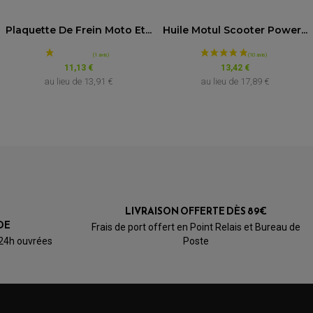
5.0
/5
Année
Plaquette De Frein Moto Et...
Huile Motul Scooter Power...
Basé sur 2 avis
de 2013 à 2018
11,13 €
13,42 €
au lieu de
13,91 €
au lieu de
17,89 €
V
de 2011 à 2012
V
de 2013 à 2016
V
de 2017 à 2018
de 2017 à 2022
de 2017 à 2022
LIVRAISON OFFERTE DÈS 89€
DE
Frais de port offert en Point Relais et Bureau de
de 2011 à 2013
 24h ouvrées
Poste
rd 1200
uro 1200