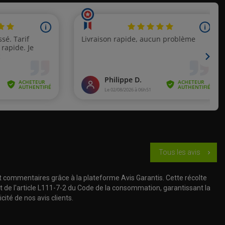
uro 900
r 900
de 2007
de 2008 à 2014
de 2011 à 2017
de 2011
de 2012
Tous les avis
chevron_right
de 2013 à 2016
t commentaires grâce à la plateforme Avis Garantis. Cette récolte
t de l'article L111-7-2 du Code de la consommation, garantissant la
de 2005 à 2016
cité de nos avis clients.
de 2009 à 2013