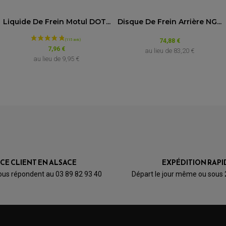
Modèle
Liquide De Frein Motul DOT...
Disque De Frein Arrière NG...
0
0
0
0
1200 Caponord
74,88 €
1★
2★
3★
4★
5★
7,96 €
au lieu de
83,20 €
au lieu de
9,95 €
1200 Dorsoduro SM
1200 Dorsoduro SM
1200 Dorsoduro SM
900 Dorsoduro
900 Shiver
ICE CLIENT EN ALSACE
EXPÉDITION RAPI
Atlantic 300
ous répondent au 03 89 82 93 40
Départ le jour même ou sous
Bougie moto Aprilia Capono
Bougie moto Aprilia Dorsod