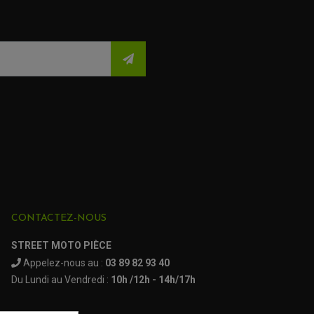
de 2007 à 2011
1000
de 2008 à 2012
de 2013
de 2011 à 2016
de 2009
de 2010
CONTACTEZ-NOUS
de 2011 à 2013
STREET MOTO PIÈCE
de 2009 à 2013
Appelez-nous au :
03 89 82 93 40
Du Lundi au Vendredi :
10h /12h - 14h/17h
de 2014 à 2017