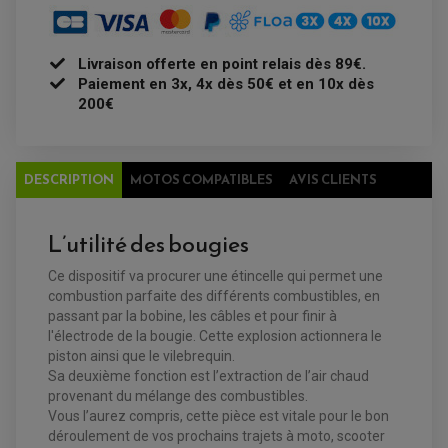
ÉQUIPEMENT ÉLECTRIQUE
COFFRE / TOP CASE QUAD
ACCESSOIRES ÉLECTRIQUE ENDURO
TREUIL ET ATTELAGE QUAD-SSV
PLAQUE PHARE
BAGAGERIE
COMPTEUR D'HEURE
BAGAGERIE SOUPLE
Livraison offerte en point relais dès 89€.
DÉMARREUR
ÉCHAPPEMENT QUAD
ACCESSOIRE GPS, SMARTPHONE
Paiement en 3x, 4x dès 50€ et en 10x dès
CONDENSATEUR
ÉCHAPPEMENT QUAD
SELLE CONFORT
BOBINE D'ALLUMAGE
200€
SUPPORT TOP CASE
COUPE-CONTACT
SUPPORT VALISE LATERAL
ENTRETIEN QUAD / SSV
TOP CASE ET VALISES
BATTERIE
TRANSMISSION
BOUGIE QUAD
DESCRIPTION
MOTOS COMPATIBLES
AVIS CLIENTS
KIT CHAÎNE
ÉCHAPPEMENT MOTO
ÉCHAPEMENT SCOOTER
FILTRE A AIR BMC QUAD
GUIDE CHAÎNE
FILTRE A AIR QUAD
SILENCIEUX / ÉCHAPPEMENT MOTO
ÉCHAPPEMENT SCOOTER
PATIN DE BRAS OSCILLANT
FILTRE A HUILE QUAD
ACCESSOIRE ÉCHAPPEMENT
ROULETTE DE CHAÎNE
L’utilité des bougies
EMBRAYAGE OFF ROAD
ELECTRICITÉ
ÉLECTRICITÉ
CLIGNOTANT TYPE ORIGINE
Ce dispositif va procurer une étincelle qui permet une
ACCESSOIRES ELECTRIQUE
PIÈCE MOTEUR
BATTERIE SCOOTER
combustion parfaite des différents combustibles, en
BATTERIE
CHARGEUR DE BATTERIE
POMPE À EAU BOYESEN
CHARGEUR BATTERIE
passant par la bobine, les câbles et pour finir à
REDRESSEUR / RÉGULATEUR
KIT RÉPARATION CARBU
CLIGNOTANT MOTO
ECLAIRAGE SCOOTER
KIT RÉPARATION POMPE A EAU
l'électrode de la bougie. Cette explosion actionnera le
CLIGNOTANT TYPE ORIGINE
POMPE A ESSENCE
PIPE D'ADMISSION
piston ainsi que le vilebrequin.
DÉMARREUR
RADIATEUR
ECLAIRAGE MOTO
Sa deuxième fonction est l’extraction de l’air chaud
DURITE RADIATEUR
FEUX ADDITIONNELS
FREINAGE
provenant du mélange des combustibles.
KIT RECONDITIONNEMENT DEMARREUR
DISQUE DE FREIN AVANT
Vous l’aurez compris, cette pièce est vitale pour le bon
POMPE A ESSENCE
ACCESSOIRE + VISSERIE FREINAGE
REDRESSEUR / REGULATEUR
déroulement de vos prochains trajets à moto, scooter
DISQUE DE FREIN ARRIERE
STATOR