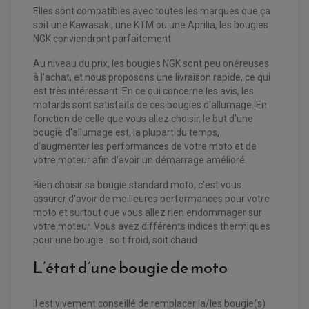
Elles sont compatibles avec toutes les marques que ça
soit une Kawasaki, une KTM ou une Aprilia, les bougies
NGK conviendront parfaitement
Au niveau du prix, les bougies NGK sont peu onéreuses
à l'achat, et nous proposons une livraison rapide, ce qui
est très intéressant. En ce qui concerne les avis, les
motards sont satisfaits de ces bougies d'allumage. En
fonction de celle que vous allez choisir, le but d'une
bougie d'allumage est, la plupart du temps,
d'augmenter les performances de votre moto et de
votre moteur afin d'avoir un démarrage amélioré.
EQUIPEMENT ELECTRIQUE QUAD / SSV
Bien choisir sa bougie standard moto, c’est vous
ACCESSOIRES ELECTRIQUE QUAD / SSV
assurer d'avoir de meilleures performances pour votre
BOITIER CDI QUAD ET SSV
moto et surtout que vous allez rien endommager sur
CHARGEUR DE BATTERIE QUAD / SSV
COMPTEUR QUAD / SSV
votre moteur. Vous avez différents indices thermiques
CONTACTEUR A CLÉ QUAD
pour une bougie : soit froid, soit chaud.
DÉMARREUR
ECLAIRAGE LED / HALOGÈNE
L’état d’une bougie de moto
STATOR ET REDRESSEUR / REGULATEUR
VENTILATEUR DE RADIATEUR
Il est vivement conseillé de remplacer la/les bougie(s)
EQUIPEMENT FREINAGE QUAD / SSV