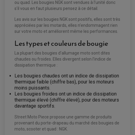
ou quad. Les bougies NGK sont vendues à l'unité donc
PLAQUETTE DE FREIN AVANT
PLAQUETTE DE FREIN ARRIERE
s'il vous en faut plusieurs pensez à ce détail.
MAÎTRE CYLINDRE
ENTRETIEN MOTO
Les avis sur les bougies NGK sont positifs, elles sont très
ATELIER, PADDOCK, STAND
ANTIPARASITE NGK
appréciées par les motards, elles n'endommagent rien
BOUGIE NGK
sur votre moto et améliorent même les performances.
FILTRE A AIR
FILTRE A HUILE
Les types et couleurs de bougie
FILTRE ET ACCESSOIRE ESSENCE
OUTILLAGE
PRODUIT D'ENTRETIEN
La plupart des bougies d'allumage moto sont dites
chaudes ou froides. Elles divergent selon l’indice de
dissipation thermique :
Les bougies chaudes ont un indice de dissipation
thermique faible (chiffre bas), pour les moteurs
moins puissants.
Les bougies froides ont un indice de dissipation
thermique élevé (chiffre élevé), pour des moteurs
davantage sportifs.
Street Moto Piece propose une gamme de produits
provenant du porte-drapeau du marché des bougies de
moto, scooter et quad : NGK.