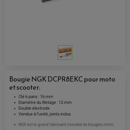
AMORTISSEUR DE DIRECTION
ANTIVOL-ALARME
ALARME
ANTIVOL
SUPPORT ANTIVOL
Bougie NGK DCPR8EKC pour moto
et scooter.
Clé 6 pans : 16 mm
Diamètre du filetage : 12 mm
Double électrode
Vendue à l'unité, joints inclus.
NGK est le grand fabricant mondial de bougies moto.