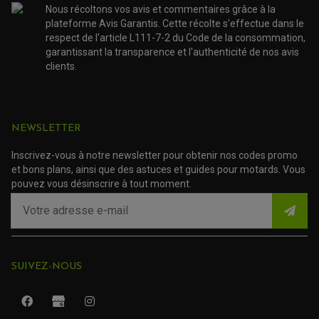
Nous récoltons vos avis et commentaires grâce à la
R 1100 S
BMW
de 2001
plateforme Avis Garantis. Cette récolte s'effectue dans le
avec ABS
respect de l'article L111-7-2 du Code de la consommation,
garantissant la transparence et l'authenticité de nos avis
R 1100 S
de 2002 à
BMW
clients.
avec ABS
2005
R 1100 S
BMW
de 2001
sans ABS
NEWSLETTER
R 1100 S
de 2002 à
Inscrivez-vous à notre newsletter pour obtenir nos codes promo
BMW
sans ABS
2005
et bons plans, ainsi que des astuces et guides pour motards. Vous
pouvez vous désinscrire à tout moment.
R 1150 GS
de 2002 à
BMW
et
2003
Adventure
R 1150 GS
SUIVEZ-NOUS
ROULEMENT QUAD / SSV
BMW
et
de 2004
JOINT DE TIGE D'AMORTISSEUR
Adventure
KIT ROULEMENT D'AMORTISSEUR
KIT ROULEMENT DE BRAS OSCILLANT
KIT ROULEMENT DE BIELLETTES D'AMORTISSEUR
R 1150 GS
PLASTIQUES MOTO CROSS ET ENDURO