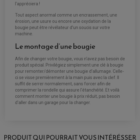
l'appréciera !
BULLE / PARE-BRISE
KIT STREET BIKE
LEVIER DE FREIN
LEVIER DE FREIN
RÉTROVISEUR TYPE ORIGINE
LEVIER D'EMBRAYAGE
Tout aspect anormal comme un encrassement, une
OPTIQUE TYPE ORIGINE
érosion, une usure ou encore une oxydation de la
PÉDALE DE FREIN
PIÈCE MOTEUR
bougie peut être révélateur d’un soucis sur votre
REPOSE PIED TYPE ORIGINE
RETROVISEUR MOTO TYPE ORIGINE
machine.
GALET DE VARIATEUR
SÉLECTEUR DE VITESSE
COURROIE
Le montage d’une bougie
VARIATEUR SCOOTER
POMPE A ESSENCE
Afin de changer votre bougie, vous n'avez pas besoin de
produit spécial. Privilégiez simplement une clé à bougie
pour remonter/démonter une bougie d’allumage. Celle-
ci se visse premièrement à la main puis avec la clef. Il
suffit de serrer normalement, sans forcer afin de
comprimer la rondelle qui assure l'étanchéité. Et voilà
comment monter une bougie à prix réduit, pas besoin
d'aller dans un garage pour la changer.
AVIS À PROPOS DU PRODUIT
BOUGIE NGK DCPR8EKC [7168] POUR :
PRODUIT QUI POURRAIT VOUS INTÉRÉSSER