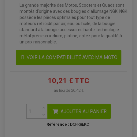
La grande majorité des Motos, Scooters et Quads sont
montés d'origine avec des bougies d’allumage NGK. NGK
possède les pièces optimales pour tout type de
moteurs refroidit par air, eau ou huile, de la bougie
standard à la bougie accessoires haute-technologie
métal précieux iridium, platine, optez pour la qualité à
un prix raisonnable.
VOIR LA COMPATIBILITÉ AVEC MA MOTO
ACCESSOIRES QUAD
10,21 € TTC
ACCESSOIRES ANODISES POUR QUAD
BOUCHON DE RÉSERVOIR QUAD
au lieu de
20,42 €
GUIDON QUAD
KIT DÉCO QUAD / SSV
KIT POIGNÉE DE GAZ QUAD
POIGNÉE QUAD
PROTÈGE-MAINS
AJOUTER AU PANIER
PONTETS / REHAUSSES DE GUIDON
REPOSE PIED QUAD
Référence :
DCPR8EKC_
BAGAGERIE / TREUIL / ATTELAGE