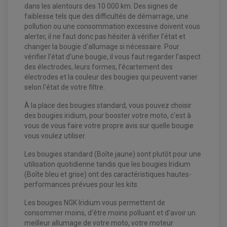
dans les alentours des 10 000 km. Des signes de
PNEUMATIQUE
DISQUE DE FREIN QUAD / SSV
faiblesse tels que des difficultés de démarrage, une
KIT DURITE DE FREIN QUAD
MOUSSE
KIT REPARATION MAÎTRE CYLINDRE QUAD / SSV
CHAMBRE À AIR
pollution ou une consommation excessive doivent vous
PLAQUETTES DE FREIN QUAD / SSV
alerter, il ne faut donc pas hésiter à vérifier l’état et
changer la bougie d'allumage si nécessaire. Pour
EQUIPEMENT FREINAGE MOTO CROSS ET
HUILE ET PRODUIT D'ENTRETIEN QUAD
vérifier l’état d’une bougie, il vous faut regarder l’aspect
FREINAGE
ENDURO
HUILE POUR QUAD
des électrodes, leurs formes, l’écartement des
ACCESSOIRE + VISSERIE FREINAGE
ACCESSOIRES FREINAGE
PRODUIT D'ENTRETIEN QUAD
DISQUE DE FREIN
DISQUE DE FREIN AVANT
électrodes et la couleur des bougies qui peuvent varier
PLAQUETTE DE FREIN
DISQUE DE FREIN ARRIÈRE
selon l'état de votre filtre.
KIT DURITE DE FREIN
PLAQUETTE DE FREIN
JANTES / ACCESSOIRES QUAD ET SSV
KIT DURITE D'EMBRAYAGE MOTO
KIT RÉPARATION PÉDALE DE FREIN
À la place des bougies standard, vous pouvez choisir
KIT RÉPARATION ÉTRIER DE FREIN
CHAÎNE A NEIGE QUAD-SSV
KIT RÉPARATION MAÎTRE CYLINDRE
KIT RÉPARATION MAÎTRE CYLINDRE
CHAÎNES A NEIGE
KIT RÉPARATION ÉTRIER DE FREIN
des bougies iridium, pour booster votre moto, c'est à
PRODUIT ENTRETIEN
MAÎTRE CYLINDRE
CHAMBRE A AIR QUAD ET SSV
vous de vous faire votre propre avis sur quelle bougie
FILTRE A AIR
CLOUS / CRAMPON VISSABLE
vous voulez utiliser.
FILTRE A HUILE
ÉLARGISSEURES DE VOIES QUAD
ROULEMENT MOTO CROSS ET ENDURO
BOUGIE SCOOTER
HUILE ET PRODUIT D'ENTRETIEN
JANTES QUAD ET SSV
ROULEMENT DE ROUE AVANT
PRODUIT D'ENTRETIEN
Les bougies standard (Boîte jaune) sont plutôt pour une
HUILE MOTEUR
ROULEMENT DE ROUE ARRIÈRE
FILTRE A AIR K&N
PRODUIT D'ENTRETIEN
ROULEMENT D'AMORTISSEUR
utilisation quotidienne tandis que les bougies Iridium
ROULEMENT BIELLETTES
(Boîte bleu et grise) ont des caractéristiques hautes-
ROULEMENT COLONNE DE DIRECTION
HUILE ET LUBRIFIANTS SCOOTER
performances prévues pour les kits.
PARTIE CYCLE
ROULEMENT BRAS OSCILLANT
HUILE SCOOTER
ARAIGNÉE / SUPPORT CARÉNAGE
PRODUIT D'ENTRETIEN SCOOTER
Les bougies NGK Iridium vous permettent de
BULLE / PARE-BRISE
CÂBLE ACCÉLÉRATEUR
consommer moins, d'être moins polluant et d'avoir un
CABLE D'EMBRAYAGE
PARTIE CYCLE
meilleur allumage de votre moto, votre moteur
KIT RABAISSEMENT MOTO