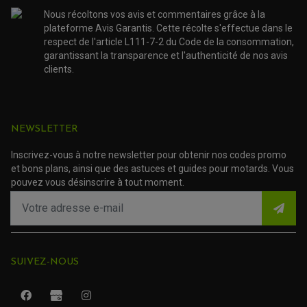
Nous récoltons vos avis et commentaires grâce à la
SUZUKI
LTZ 250
de 2005
plateforme Avis Garantis. Cette récolte s'effectue dans le
respect de l'article L111-7-2 du Code de la consommation,
SUZUKI
LTZ 250
de 2006
garantissant la transparence et l'authenticité de nos avis
clients.
SUZUKI
LTZ 250
de 2007
SUZUKI
LTZ 250
de 2008
NEWSLETTER
SUZUKI
LTZ 250
de 2009
Inscrivez-vous à notre newsletter pour obtenir nos codes promo
SUZUKI
LTZ 250
de 2010
et bons plans, ainsi que des astuces et guides pour motards. Vous
pouvez vous désinscrire à tout moment.
YFM 250 Big
de 2007 à
YAMAHA
Bear
2010
YFM 250
de 2007 à
YAMAHA
Raptor
2014
ROULEMENT QUAD / SSV
SUIVEZ-NOUS
JOINT DE TIGE D'AMORTISSEUR
YFM 450
de 2007 à
KIT ROULEMENT D'AMORTISSEUR
YAMAHA
KIT ROULEMENT DE BRAS OSCILLANT
Grizzly
2011
KIT ROULEMENT DE BIELLETTES D'AMORTISSEUR