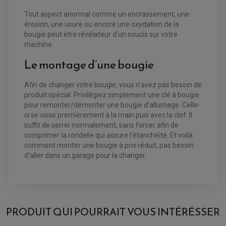
KIT RABAISSEMENT MOTO
BULLE / PARE-BRISE
KIT STREET BIKE
Tout aspect anormal comme un encrassement, une
LEVIER DE FREIN
LEVIER DE FREIN
RÉTROVISEUR TYPE ORIGINE
LEVIER D'EMBRAYAGE
érosion, une usure ou encore une oxydation de la
OPTIQUE TYPE ORIGINE
bougie peut être révélateur d’un soucis sur votre
PÉDALE DE FREIN
machine.
PIÈCE MOTEUR
REPOSE PIED TYPE ORIGINE
RETROVISEUR MOTO TYPE ORIGINE
GALET DE VARIATEUR
Le montage d’une bougie
SÉLECTEUR DE VITESSE
COURROIE
VARIATEUR SCOOTER
POMPE A ESSENCE
Afin de changer votre bougie, vous n'avez pas besoin de
produit spécial. Privilégiez simplement une clé à bougie
pour remonter/démonter une bougie d’allumage. Celle-
ci se visse premièrement à la main puis avec la clef. Il
suffit de serrer normalement, sans forcer afin de
comprimer la rondelle qui assure l'étanchéité. Et voilà
comment monter une bougie à prix réduit, pas besoin
d'aller dans un garage pour la changer.
AVIS À PROPOS DU PRODUIT
BOUGIE NGK DR7EA [7839] POUR :
PRODUIT QUI POURRAIT VOUS INTÉRÉSSER