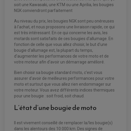
soit une Kawasaki, une KTM ou une Aprilia, les bougies
NGK conviendront parfaitement
Au niveau du prix, les bougies NGK sont peu onéreuses
à l'achat, et nous proposons une livraison rapide, ce qui
est très intéressant. En ce qui concerne les avis, les
motards sont satisfaits de ces bougies d'allumage. En
fonction de celle que vous allez choisir, le but d'une
bougie d'allumage est, la plupart du temps,
d'augmenter les performances de votre moto et de
votre moteur afin d'avoir un démarrage amélioré.
Bien choisir sa bougie standard moto, c’est vous
EQUIPEMENT ELECTRIQUE QUAD / SSV
assurer d'avoir de meilleures performances pour votre
ACCESSOIRES ELECTRIQUE QUAD / SSV
moto et surtout que vous allez rien endommager sur
BOITIER CDI QUAD ET SSV
votre moteur. Vous avez différents indices thermiques
CHARGEUR DE BATTERIE QUAD / SSV
pour une bougie : soit froid, soit chaud.
COMPTEUR QUAD / SSV
CONTACTEUR A CLÉ QUAD
L’état d’une bougie de moto
DÉMARREUR
ECLAIRAGE LED / HALOGÈNE
STATOR ET REDRESSEUR / REGULATEUR
VENTILATEUR DE RADIATEUR
Il est vivement conseillé de remplacer la/les bougie(s)
dans les alentours des 10 000 km. Des signes de