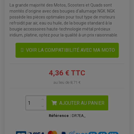
La grande majorité des Motos, Scooters et Quads sont
montés d'origine avec des bougies d’allumage NGK. NGK
possède les pièces optimales pour tout type de moteurs
refroidit par air, eau ou huile, de la bougie standard à la
bougie accessoires haute-technologie métal précieux
iridium, platine, optez pour la qualité à un prix raisonnable.
VOIR LA COMPATIBILITÉ AVEC MA MOTO
4,36 € TTC
ACCESSOIRES QUAD
ACCESSOIRES ANODISES POUR QUAD
au lieu de
8,71 €
BOUCHON DE RÉSERVOIR QUAD
GUIDON QUAD
KIT DÉCO QUAD / SSV
KIT POIGNÉE DE GAZ QUAD
AJOUTER AU PANIER
POIGNÉE QUAD
PROTÈGE-MAINS
PONTETS / REHAUSSES DE GUIDON
Référence :
DR7EA_
REPOSE PIED QUAD
BAGAGERIE / TREUIL / ATTELAGE