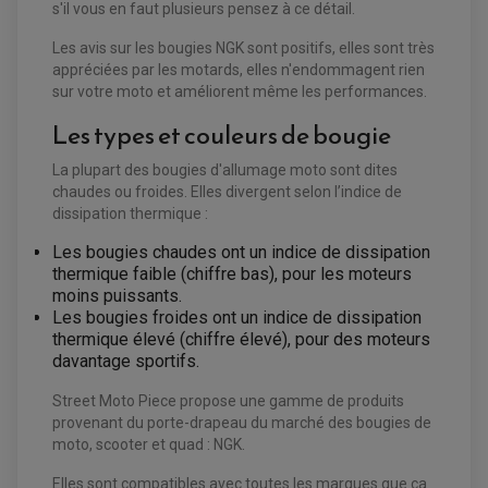
STATOR
s'il vous en faut plusieurs pensez à ce détail.
PLAQUETTE DE FREIN AVANT
PLAQUETTE DE FREIN ARRIERE
MAÎTRE CYLINDRE
Les avis sur les bougies NGK sont positifs, elles sont très
ENTRETIEN MOTO
appréciées par les motards, elles n'endommagent rien
ATELIER, PADDOCK, STAND
sur votre moto et améliorent même les performances.
ANTIPARASITE NGK
BOUGIE NGK
Les types et couleurs de bougie
FILTRE A AIR
FILTRE A HUILE
FILTRE ET ACCESSOIRE ESSENCE
La plupart des bougies d'allumage moto sont dites
OUTILLAGE
PRODUIT D'ENTRETIEN
chaudes ou froides. Elles divergent selon l’indice de
dissipation thermique :
Les bougies chaudes ont un indice de dissipation
thermique faible (chiffre bas), pour les moteurs
moins puissants.
Les bougies froides ont un indice de dissipation
thermique élevé (chiffre élevé), pour des moteurs
davantage sportifs.
Street Moto Piece propose une gamme de produits
provenant du porte-drapeau du marché des bougies de
moto, scooter et quad : NGK.
Elles sont compatibles avec toutes les marques que ça