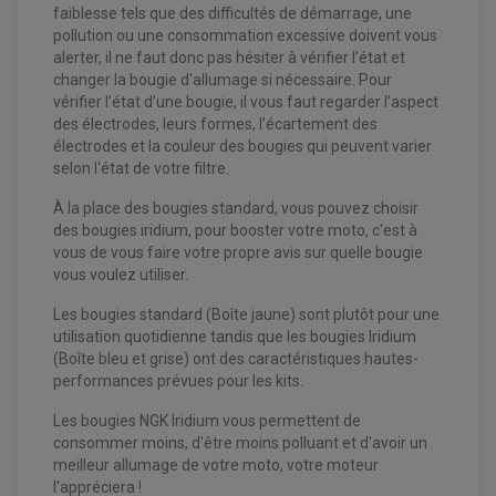
EQUIPEMENT FREINAGE QUAD / SSV
faiblesse tels que des difficultés de démarrage, une
PNEUMATIQUE
DISQUE DE FREIN QUAD / SSV
pollution ou une consommation excessive doivent vous
KIT DURITE DE FREIN QUAD
MOUSSE
KIT REPARATION MAÎTRE CYLINDRE QUAD / SSV
alerter, il ne faut donc pas hésiter à vérifier l’état et
CHAMBRE À AIR
PLAQUETTES DE FREIN QUAD / SSV
changer la bougie d'allumage si nécessaire. Pour
vérifier l’état d’une bougie, il vous faut regarder l’aspect
EQUIPEMENT FREINAGE MOTO CROSS ET
HUILE ET PRODUIT D'ENTRETIEN QUAD
des électrodes, leurs formes, l’écartement des
FREINAGE
ENDURO
électrodes et la couleur des bougies qui peuvent varier
HUILE POUR QUAD
ACCESSOIRE + VISSERIE FREINAGE
ACCESSOIRES FREINAGE
PRODUIT D'ENTRETIEN QUAD
selon l'état de votre filtre.
DISQUE DE FREIN
DISQUE DE FREIN AVANT
PLAQUETTE DE FREIN
DISQUE DE FREIN ARRIÈRE
KIT DURITE DE FREIN
PLAQUETTE DE FREIN
À la place des bougies standard, vous pouvez choisir
JANTES / ACCESSOIRES QUAD ET SSV
KIT DURITE D'EMBRAYAGE MOTO
KIT RÉPARATION PÉDALE DE FREIN
des bougies iridium, pour booster votre moto, c'est à
KIT RÉPARATION ÉTRIER DE FREIN
CHAÎNE A NEIGE QUAD-SSV
KIT RÉPARATION MAÎTRE CYLINDRE
vous de vous faire votre propre avis sur quelle bougie
KIT RÉPARATION MAÎTRE CYLINDRE
CHAÎNES A NEIGE
KIT RÉPARATION ÉTRIER DE FREIN
PRODUIT ENTRETIEN
MAÎTRE CYLINDRE
CHAMBRE A AIR QUAD ET SSV
vous voulez utiliser.
FILTRE A AIR
CLOUS / CRAMPON VISSABLE
FILTRE A HUILE
ÉLARGISSEURES DE VOIES QUAD
ROULEMENT MOTO CROSS ET ENDURO
Les bougies standard (Boîte jaune) sont plutôt pour une
BOUGIE SCOOTER
HUILE ET PRODUIT D'ENTRETIEN
JANTES QUAD ET SSV
ROULEMENT DE ROUE AVANT
PRODUIT D'ENTRETIEN
utilisation quotidienne tandis que les bougies Iridium
HUILE MOTEUR
ROULEMENT DE ROUE ARRIÈRE
FILTRE A AIR K&N
(Boîte bleu et grise) ont des caractéristiques hautes-
PRODUIT D'ENTRETIEN
ROULEMENT D'AMORTISSEUR
ROULEMENT BIELLETTES
performances prévues pour les kits.
ROULEMENT COLONNE DE DIRECTION
HUILE ET LUBRIFIANTS SCOOTER
PARTIE CYCLE
ROULEMENT BRAS OSCILLANT
Les bougies NGK Iridium vous permettent de
HUILE SCOOTER
ARAIGNÉE / SUPPORT CARÉNAGE
PRODUIT D'ENTRETIEN SCOOTER
consommer moins, d'être moins polluant et d'avoir un
BULLE / PARE-BRISE
meilleur allumage de votre moto, votre moteur
CÂBLE ACCÉLÉRATEUR
CABLE D'EMBRAYAGE
l'appréciera !
PARTIE CYCLE