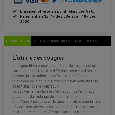
ÉQUIPEMENT ÉLECTRIQUE
COFFRE / TOP CASE QUAD
ACCESSOIRES ÉLECTRIQUE ENDURO
TREUIL ET ATTELAGE QUAD-SSV
PLAQUE PHARE
Livraison offerte en point relais dès 89€.
BAGAGERIE
COMPTEUR D'HEURE
Paiement en 3x, 4x dès 50€ et en 10x dès
BAGAGERIE SOUPLE
DÉMARREUR
ÉCHAPPEMENT QUAD
ACCESSOIRE GPS, SMARTPHONE
200€
CONDENSATEUR
ÉCHAPPEMENT QUAD
SELLE CONFORT
BOBINE D'ALLUMAGE
SUPPORT TOP CASE
COUPE-CONTACT
SUPPORT VALISE LATERAL
ENTRETIEN QUAD / SSV
TOP CASE ET VALISES
DESCRIPTION
MOTOS COMPATIBLES
AVIS CLIENTS
BATTERIE
TRANSMISSION
BOUGIE QUAD
KIT CHAÎNE
ÉCHAPPEMENT MOTO
ÉCHAPEMENT SCOOTER
FILTRE A AIR BMC QUAD
GUIDE CHAÎNE
FILTRE A AIR QUAD
SILENCIEUX / ÉCHAPPEMENT MOTO
ÉCHAPPEMENT SCOOTER
PATIN DE BRAS OSCILLANT
L’utilité des bougies
FILTRE A HUILE QUAD
ACCESSOIRE ÉCHAPPEMENT
ROULETTE DE CHAÎNE
EMBRAYAGE OFF ROAD
ELECTRICITÉ
Ce dispositif va procurer une étincelle qui permet une
ÉLECTRICITÉ
CLIGNOTANT TYPE ORIGINE
combustion parfaite des différents combustibles, en
ACCESSOIRES ELECTRIQUE
PIÈCE MOTEUR
BATTERIE SCOOTER
passant par la bobine, les câbles et pour finir à
BATTERIE
CHARGEUR DE BATTERIE
POMPE À EAU BOYESEN
l'électrode de la bougie. Cette explosion actionnera le
CHARGEUR BATTERIE
REDRESSEUR / RÉGULATEUR
KIT RÉPARATION CARBU
CLIGNOTANT MOTO
ECLAIRAGE SCOOTER
piston ainsi que le vilebrequin.
KIT RÉPARATION POMPE A EAU
CLIGNOTANT TYPE ORIGINE
POMPE A ESSENCE
PIPE D'ADMISSION
Sa deuxième fonction est l’extraction de l’air chaud
DÉMARREUR
RADIATEUR
provenant du mélange des combustibles.
ECLAIRAGE MOTO
DURITE RADIATEUR
FEUX ADDITIONNELS
FREINAGE
Vous l’aurez compris, cette pièce est vitale pour le bon
KIT RECONDITIONNEMENT DEMARREUR
DISQUE DE FREIN AVANT
déroulement de vos prochains trajets à moto, scooter
POMPE A ESSENCE
ACCESSOIRE + VISSERIE FREINAGE
ou quad. Les bougies NGK sont vendues à l'unité donc
REDRESSEUR / REGULATEUR
DISQUE DE FREIN ARRIERE