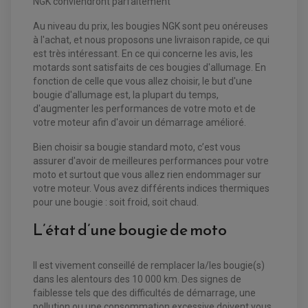
NGK conviendront parfaitement
Au niveau du prix, les bougies NGK sont peu onéreuses
à l'achat, et nous proposons une livraison rapide, ce qui
est très intéressant. En ce qui concerne les avis, les
EQUIPEMENT ELECTRIQUE QUAD / SSV
motards sont satisfaits de ces bougies d'allumage. En
ACCESSOIRES ELECTRIQUE QUAD / SSV
fonction de celle que vous allez choisir, le but d'une
BOITIER CDI QUAD ET SSV
CHARGEUR DE BATTERIE QUAD / SSV
bougie d'allumage est, la plupart du temps,
COMPTEUR QUAD / SSV
d'augmenter les performances de votre moto et de
CONTACTEUR A CLÉ QUAD
votre moteur afin d'avoir un démarrage amélioré.
DÉMARREUR
ECLAIRAGE LED / HALOGÈNE
STATOR ET REDRESSEUR / REGULATEUR
Bien choisir sa bougie standard moto, c’est vous
VENTILATEUR DE RADIATEUR
assurer d'avoir de meilleures performances pour votre
moto et surtout que vous allez rien endommager sur
EQUIPEMENT FREINAGE QUAD / SSV
votre moteur. Vous avez différents indices thermiques
PNEUMATIQUE
DISQUE DE FREIN QUAD / SSV
pour une bougie : soit froid, soit chaud.
KIT DURITE DE FREIN QUAD
MOUSSE
KIT REPARATION MAÎTRE CYLINDRE QUAD / SSV
L’état d’une bougie de moto
CHAMBRE À AIR
PLAQUETTES DE FREIN QUAD / SSV
EQUIPEMENT FREINAGE MOTO CROSS ET
HUILE ET PRODUIT D'ENTRETIEN QUAD
Il est vivement conseillé de remplacer la/les bougie(s)
FREINAGE
ENDURO
HUILE POUR QUAD
dans les alentours des 10 000 km. Des signes de
ACCESSOIRE + VISSERIE FREINAGE
ACCESSOIRES FREINAGE
PRODUIT D'ENTRETIEN QUAD
DISQUE DE FREIN
faiblesse tels que des difficultés de démarrage, une
DISQUE DE FREIN AVANT
PLAQUETTE DE FREIN
DISQUE DE FREIN ARRIÈRE
pollution ou une consommation excessive doivent vous