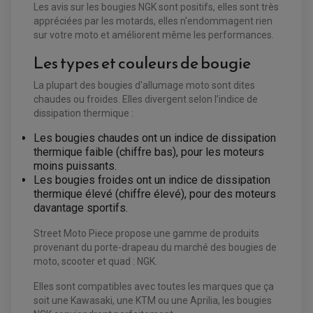
FILTRE A AIR
Les avis sur les bougies NGK sont positifs, elles sont très
FILTRE A HUILE
appréciées par les motards, elles n'endommagent rien
FILTRE ET ACCESSOIRE ESSENCE
sur votre moto et améliorent même les performances.
OUTILLAGE
PRODUIT D'ENTRETIEN
Les types et couleurs de bougie
La plupart des bougies d'allumage moto sont dites
chaudes ou froides. Elles divergent selon l’indice de
dissipation thermique :
Les bougies chaudes ont un indice de dissipation
thermique faible (chiffre bas), pour les moteurs
moins puissants.
Les bougies froides ont un indice de dissipation
thermique élevé (chiffre élevé), pour des moteurs
davantage sportifs.
Street Moto Piece propose une gamme de produits
provenant du porte-drapeau du marché des bougies de
moto, scooter et quad : NGK.
Elles sont compatibles avec toutes les marques que ça
soit une Kawasaki, une KTM ou une Aprilia, les bougies