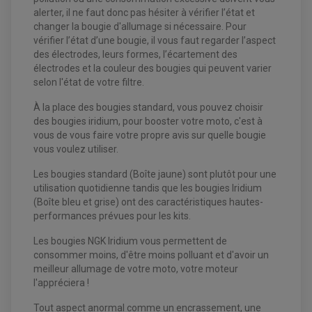
KIT DURITE DE FREIN
PLAQUETTE DE FREIN
JANTES / ACCESSOIRES QUAD ET SSV
alerter, il ne faut donc pas hésiter à vérifier l’état et
KIT DURITE D'EMBRAYAGE MOTO
KIT RÉPARATION PÉDALE DE FREIN
KIT RÉPARATION ÉTRIER DE FREIN
CHAÎNE A NEIGE QUAD-SSV
changer la bougie d'allumage si nécessaire. Pour
KIT RÉPARATION MAÎTRE CYLINDRE
KIT RÉPARATION MAÎTRE CYLINDRE
CHAÎNES A NEIGE
KIT RÉPARATION ÉTRIER DE FREIN
vérifier l’état d’une bougie, il vous faut regarder l’aspect
PRODUIT ENTRETIEN
MAÎTRE CYLINDRE
CHAMBRE A AIR QUAD ET SSV
des électrodes, leurs formes, l’écartement des
FILTRE A AIR
CLOUS / CRAMPON VISSABLE
FILTRE A HUILE
ÉLARGISSEURES DE VOIES QUAD
électrodes et la couleur des bougies qui peuvent varier
ROULEMENT MOTO CROSS ET ENDURO
BOUGIE SCOOTER
HUILE ET PRODUIT D'ENTRETIEN
JANTES QUAD ET SSV
selon l'état de votre filtre.
ROULEMENT DE ROUE AVANT
PRODUIT D'ENTRETIEN
HUILE MOTEUR
ROULEMENT DE ROUE ARRIÈRE
FILTRE A AIR K&N
PRODUIT D'ENTRETIEN
ROULEMENT D'AMORTISSEUR
À la place des bougies standard, vous pouvez choisir
ROULEMENT BIELLETTES
des bougies iridium, pour booster votre moto, c'est à
ROULEMENT COLONNE DE DIRECTION
HUILE ET LUBRIFIANTS SCOOTER
PARTIE CYCLE
vous de vous faire votre propre avis sur quelle bougie
ROULEMENT BRAS OSCILLANT
HUILE SCOOTER
ARAIGNÉE / SUPPORT CARÉNAGE
vous voulez utiliser.
PRODUIT D'ENTRETIEN SCOOTER
BULLE / PARE-BRISE
CÂBLE ACCÉLÉRATEUR
Les bougies standard (Boîte jaune) sont plutôt pour une
CABLE D'EMBRAYAGE
PARTIE CYCLE
utilisation quotidienne tandis que les bougies Iridium
KIT RABAISSEMENT MOTO
BULLE / PARE-BRISE
KIT STREET BIKE
(Boîte bleu et grise) ont des caractéristiques hautes-
LEVIER DE FREIN
LEVIER DE FREIN
performances prévues pour les kits.
RÉTROVISEUR TYPE ORIGINE
LEVIER D'EMBRAYAGE
OPTIQUE TYPE ORIGINE
Les bougies NGK Iridium vous permettent de
PÉDALE DE FREIN
PIÈCE MOTEUR
REPOSE PIED TYPE ORIGINE
consommer moins, d'être moins polluant et d'avoir un
RETROVISEUR MOTO TYPE ORIGINE
GALET DE VARIATEUR
meilleur allumage de votre moto, votre moteur
SÉLECTEUR DE VITESSE
COURROIE
l'appréciera !
VARIATEUR SCOOTER
POMPE A ESSENCE
Tout aspect anormal comme un encrassement, une