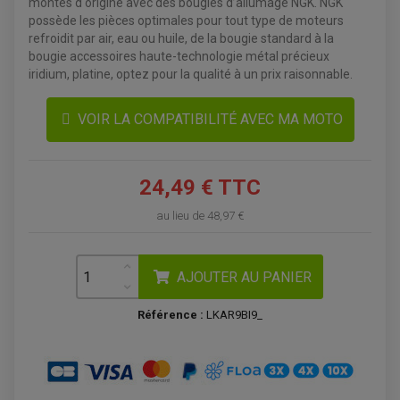
montés d'origine avec des bougies d’allumage NGK. NGK
possède les pièces optimales pour tout type de moteurs
refroidit par air, eau ou huile, de la bougie standard à la
bougie accessoires haute-technologie métal précieux
iridium, platine, optez pour la qualité à un prix raisonnable.
VOIR LA COMPATIBILITÉ AVEC MA MOTO
ACCESSOIRES QUAD
ACCESSOIRES ANODISES POUR QUAD
BOUCHON DE RÉSERVOIR QUAD
GUIDON QUAD
24,49 € TTC
KIT DÉCO QUAD / SSV
KIT POIGNÉE DE GAZ QUAD
au lieu de
48,97 €
POIGNÉE QUAD
PROTÈGE-MAINS
PONTETS / REHAUSSES DE GUIDON
REPOSE PIED QUAD
AJOUTER AU PANIER
BAGAGERIE / TREUIL / ATTELAGE
ÉQUIPEMENT ÉLECTRIQUE
Référence :
LKAR9BI9_
COFFRE / TOP CASE QUAD
ACCESSOIRES ÉLECTRIQUE ENDURO
TREUIL ET ATTELAGE QUAD-SSV
PLAQUE PHARE
BAGAGERIE
COMPTEUR D'HEURE
BAGAGERIE SOUPLE
DÉMARREUR
ÉCHAPPEMENT QUAD
ACCESSOIRE GPS, SMARTPHONE
CONDENSATEUR
ÉCHAPPEMENT QUAD
SELLE CONFORT
BOBINE D'ALLUMAGE