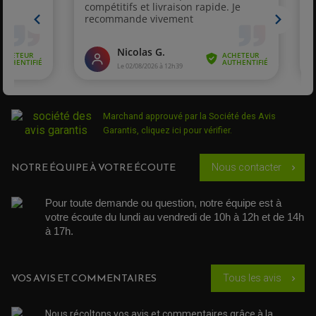
PROTECTION SILENCIEUX
ACCESSOIRE SCOOTER MBK
PROTECTION LEVIER
ACCESSOIRE SCOOTER PEUGEOT
TAMPONS ALLOY ULTIMA
ACCESSOIRE SCOOTER PIAGGIO
ACCESSOIRE SCOOTER SUZUKI
ROULEMENT MOTO
ACCESSOIRE SCOOTER VESPA
ROULEMENT DE ROUE
ACCESSOIRE SCOOTER YAMAHA
ROULEMENT DE DIRECTION
Marchand approuvé par la Société des Avis
TRANSMISSION
Garantis,
cliquez ici pour vérifier
.
AMORTISSEUR DE COUPLE
EMBRAYAGE MOTO
KIT CHAÎNE MOTO
NOTRE ÉQUIPE À VOTRE ÉCOUTE
Nous contacter
chevron_right
Pour toute demande ou question, notre équipe est à 
votre écoute du lundi au vendredi de 10h à 12h et de 14h 
à 17h. 
VOS AVIS ET COMMENTAIRES
Tous les avis
chevron_right
Nous récoltons vos avis et commentaires grâce à la