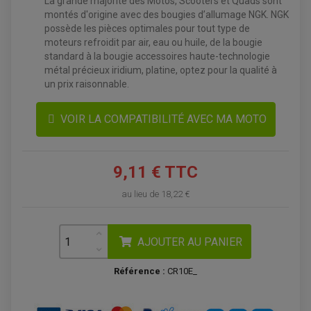
La grande majorité des Motos, Scooters et Quads sont
montés d'origine avec des bougies d’allumage NGK. NGK
possède les pièces optimales pour tout type de
moteurs refroidit par air, eau ou huile, de la bougie
standard à la bougie accessoires haute-technologie
métal précieux iridium, platine, optez pour la qualité à
un prix raisonnable.
VOIR LA COMPATIBILITÉ AVEC MA MOTO
9,11 € TTC
ACCESSOIRES QUAD
ACCESSOIRES ANODISES POUR QUAD
au lieu de
18,22 €
BOUCHON DE RÉSERVOIR QUAD
GUIDON QUAD
KIT DÉCO QUAD / SSV
KIT POIGNÉE DE GAZ QUAD
POIGNÉE QUAD
AJOUTER AU PANIER
PROTÈGE-MAINS
PONTETS / REHAUSSES DE GUIDON
REPOSE PIED QUAD
Référence :
CR10E_
BAGAGERIE / TREUIL / ATTELAGE
ÉQUIPEMENT ÉLECTRIQUE