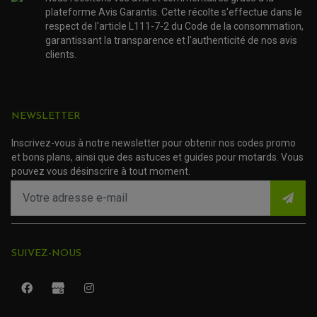
plateforme Avis Garantis. Cette récolte s'effectue dans le
respect de l'article L111-7-2 du Code de la consommation,
garantissant la transparence et l'authenticité de nos avis
clients.
NEWSLETTER
Inscrivez-vous à notre newsletter pour obtenir nos codes promo
et bons plans, ainsi que des astuces et guides pour motards. Vous
pouvez vous désinscrire à tout moment.
SUIVEZ-NOUS
ROULEMENT QUAD / SSV
JOINT DE TIGE D'AMORTISSEUR
KIT ROULEMENT D'AMORTISSEUR
KIT ROULEMENT DE BRAS OSCILLANT
KIT ROULEMENT DE BIELLETTES D'AMORTISSEUR
PLASTIQUES MOTO CROSS ET ENDURO
KIT RÉPARATION ENTRETOISE D'AMORTISSEUR
PLASTIQUES GASGAS