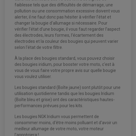
PNEUMATIQUE
DISQUE DE FREIN QUAD / SSV
faiblesse tels que des difficultés de démarrage, une
KIT DURITE DE FREIN QUAD
MOUSSE
pollution ou une consommation excessive doivent vous
KIT REPARATION MAÎTRE CYLINDRE QUAD / SSV
CHAMBRE À AIR
PLAQUETTES DE FREIN QUAD / SSV
alerter, il ne faut donc pas hésiter à vérifier l’état et
changer la bougie d'allumage si nécessaire. Pour
EQUIPEMENT FREINAGE MOTO CROSS ET
vérifier l’état d’une bougie, il vous faut regarder l’aspect
HUILE ET PRODUIT D'ENTRETIEN QUAD
FREINAGE
ENDURO
des électrodes, leurs formes, l’écartement des
HUILE POUR QUAD
ACCESSOIRE + VISSERIE FREINAGE
ACCESSOIRES FREINAGE
PRODUIT D'ENTRETIEN QUAD
électrodes et la couleur des bougies qui peuvent varier
DISQUE DE FREIN
DISQUE DE FREIN AVANT
selon l'état de votre filtre.
PLAQUETTE DE FREIN
DISQUE DE FREIN ARRIÈRE
KIT DURITE DE FREIN
PLAQUETTE DE FREIN
JANTES / ACCESSOIRES QUAD ET SSV
KIT DURITE D'EMBRAYAGE MOTO
KIT RÉPARATION PÉDALE DE FREIN
À la place des bougies standard, vous pouvez choisir
CHAÎNE A NEIGE QUAD-SSV
KIT RÉPARATION ÉTRIER DE FREIN
KIT RÉPARATION MAÎTRE CYLINDRE
des bougies iridium, pour booster votre moto, c'est à
CHAÎNES A NEIGE
KIT RÉPARATION MAÎTRE CYLINDRE
KIT RÉPARATION ÉTRIER DE FREIN
PRODUIT ENTRETIEN
CHAMBRE A AIR QUAD ET SSV
MAÎTRE CYLINDRE
vous de vous faire votre propre avis sur quelle bougie
FILTRE A AIR
CLOUS / CRAMPON VISSABLE
vous voulez utiliser.
FILTRE A HUILE
ÉLARGISSEURES DE VOIES QUAD
ROULEMENT MOTO CROSS ET ENDURO
BOUGIE SCOOTER
JANTES QUAD ET SSV
HUILE ET PRODUIT D'ENTRETIEN
ROULEMENT DE ROUE AVANT
Les bougies standard (Boîte jaune) sont plutôt pour une
PRODUIT D'ENTRETIEN
HUILE MOTEUR
ROULEMENT DE ROUE ARRIÈRE
FILTRE A AIR K&N
utilisation quotidienne tandis que les bougies Iridium
PRODUIT D'ENTRETIEN
ROULEMENT D'AMORTISSEUR
(Boîte bleu et grise) ont des caractéristiques hautes-
ROULEMENT BIELLETTES
ROULEMENT COLONNE DE DIRECTION
performances prévues pour les kits.
HUILE ET LUBRIFIANTS SCOOTER
PARTIE CYCLE
ROULEMENT BRAS OSCILLANT
HUILE SCOOTER
ARAIGNÉE / SUPPORT CARÉNAGE
Les bougies NGK Iridium vous permettent de
PRODUIT D'ENTRETIEN SCOOTER
BULLE / PARE-BRISE
consommer moins, d'être moins polluant et d'avoir un
CÂBLE ACCÉLÉRATEUR
CABLE D'EMBRAYAGE
meilleur allumage de votre moto, votre moteur
PARTIE CYCLE
KIT RABAISSEMENT MOTO
l'appréciera !