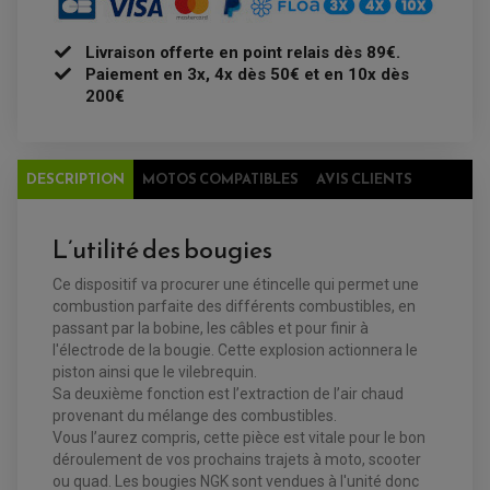
COFFRE / TOP CASE QUAD
ACCESSOIRES ÉLECTRIQUE ENDURO
TREUIL ET ATTELAGE QUAD-SSV
PLAQUE PHARE
BAGAGERIE
Livraison offerte en point relais dès 89€.
COMPTEUR D'HEURE
BAGAGERIE SOUPLE
DÉMARREUR
ÉCHAPPEMENT QUAD
Paiement en 3x, 4x dès 50€ et en 10x dès
ACCESSOIRE GPS, SMARTPHONE
CONDENSATEUR
ÉCHAPPEMENT QUAD
SELLE CONFORT
200€
BOBINE D'ALLUMAGE
SUPPORT TOP CASE
COUPE-CONTACT
SUPPORT VALISE LATERAL
ENTRETIEN QUAD / SSV
TOP CASE ET VALISES
BATTERIE
TRANSMISSION
DESCRIPTION
MOTOS COMPATIBLES
AVIS CLIENTS
BOUGIE QUAD
KIT CHAÎNE
ÉCHAPPEMENT MOTO
ÉCHAPEMENT SCOOTER
FILTRE A AIR BMC QUAD
GUIDE CHAÎNE
FILTRE A AIR QUAD
SILENCIEUX / ÉCHAPPEMENT MOTO
ÉCHAPPEMENT SCOOTER
PATIN DE BRAS OSCILLANT
FILTRE A HUILE QUAD
ACCESSOIRE ÉCHAPPEMENT
L’utilité des bougies
ROULETTE DE CHAÎNE
EMBRAYAGE OFF ROAD
ELECTRICITÉ
ÉLECTRICITÉ
Ce dispositif va procurer une étincelle qui permet une
CLIGNOTANT TYPE ORIGINE
ACCESSOIRES ELECTRIQUE
PIÈCE MOTEUR
combustion parfaite des différents combustibles, en
BATTERIE SCOOTER
BATTERIE
CHARGEUR DE BATTERIE
passant par la bobine, les câbles et pour finir à
POMPE À EAU BOYESEN
CHARGEUR BATTERIE
REDRESSEUR / RÉGULATEUR
KIT RÉPARATION CARBU
l'électrode de la bougie. Cette explosion actionnera le
CLIGNOTANT MOTO
ECLAIRAGE SCOOTER
KIT RÉPARATION POMPE A EAU
CLIGNOTANT TYPE ORIGINE
piston ainsi que le vilebrequin.
POMPE A ESSENCE
PIPE D'ADMISSION
DÉMARREUR
Sa deuxième fonction est l’extraction de l’air chaud
RADIATEUR
ECLAIRAGE MOTO
DURITE RADIATEUR
provenant du mélange des combustibles.
FEUX ADDITIONNELS
FREINAGE
KIT RECONDITIONNEMENT DEMARREUR
Vous l’aurez compris, cette pièce est vitale pour le bon
DISQUE DE FREIN AVANT
POMPE A ESSENCE
déroulement de vos prochains trajets à moto, scooter
ACCESSOIRE + VISSERIE FREINAGE
REDRESSEUR / REGULATEUR
DISQUE DE FREIN ARRIERE
ou quad. Les bougies NGK sont vendues à l'unité donc
STATOR