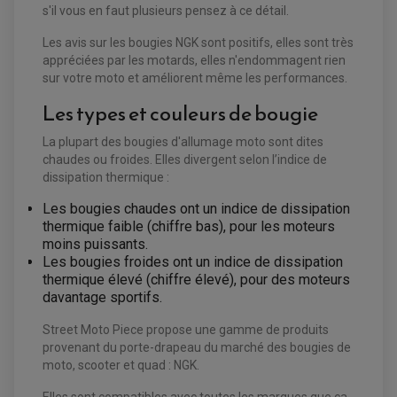
PLAQUETTE DE FREIN AVANT
s'il vous en faut plusieurs pensez à ce détail.
PLAQUETTE DE FREIN ARRIERE
MAÎTRE CYLINDRE
ENTRETIEN MOTO
Les avis sur les bougies NGK sont positifs, elles sont très
ATELIER, PADDOCK, STAND
appréciées par les motards, elles n'endommagent rien
ANTIPARASITE NGK
sur votre moto et améliorent même les performances.
BOUGIE NGK
FILTRE A AIR
Les types et couleurs de bougie
FILTRE A HUILE
FILTRE ET ACCESSOIRE ESSENCE
OUTILLAGE
La plupart des bougies d'allumage moto sont dites
PRODUIT D'ENTRETIEN
chaudes ou froides. Elles divergent selon l’indice de
dissipation thermique :
Les bougies chaudes ont un indice de dissipation
thermique faible (chiffre bas), pour les moteurs
moins puissants.
Les bougies froides ont un indice de dissipation
thermique élevé (chiffre élevé), pour des moteurs
davantage sportifs.
Street Moto Piece propose une gamme de produits
provenant du porte-drapeau du marché des bougies de
moto, scooter et quad : NGK.