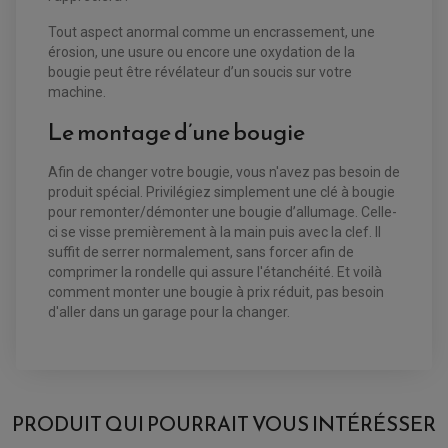
BULLE / PARE-BRISE
KIT STREET BIKE
LEVIER DE FREIN
LEVIER DE FREIN
Tout aspect anormal comme un encrassement, une
RÉTROVISEUR TYPE ORIGINE
LEVIER D'EMBRAYAGE
OPTIQUE TYPE ORIGINE
érosion, une usure ou encore une oxydation de la
PÉDALE DE FREIN
bougie peut être révélateur d’un soucis sur votre
PIÈCE MOTEUR
REPOSE PIED TYPE ORIGINE
machine.
RETROVISEUR MOTO TYPE ORIGINE
GALET DE VARIATEUR
SÉLECTEUR DE VITESSE
COURROIE
Le montage d’une bougie
VARIATEUR SCOOTER
POMPE A ESSENCE
Afin de changer votre bougie, vous n'avez pas besoin de
produit spécial. Privilégiez simplement une clé à bougie
pour remonter/démonter une bougie d’allumage. Celle-
ci se visse premièrement à la main puis avec la clef. Il
suffit de serrer normalement, sans forcer afin de
comprimer la rondelle qui assure l'étanchéité. Et voilà
comment monter une bougie à prix réduit, pas besoin
d'aller dans un garage pour la changer.
AVIS À PROPOS DU PRODUIT
BOUGIE NGK CR10E [6264] POUR :
PRODUIT QUI POURRAIT VOUS INTÉRÉSSER