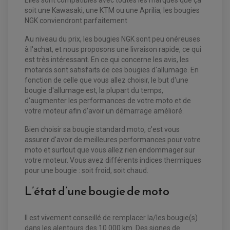
Elles sont compatibles avec toutes les marques que ça
soit une Kawasaki, une KTM ou une Aprilia, les bougies
NGK conviendront parfaitement
Au niveau du prix, les bougies NGK sont peu onéreuses
à l'achat, et nous proposons une livraison rapide, ce qui
est très intéressant. En ce qui concerne les avis, les
motards sont satisfaits de ces bougies d'allumage. En
fonction de celle que vous allez choisir, le but d'une
bougie d'allumage est, la plupart du temps,
d'augmenter les performances de votre moto et de
votre moteur afin d'avoir un démarrage amélioré.
EQUIPEMENT ELECTRIQUE QUAD / SSV
Bien choisir sa bougie standard moto, c’est vous
ACCESSOIRES ELECTRIQUE QUAD / SSV
assurer d'avoir de meilleures performances pour votre
BOITIER CDI QUAD ET SSV
moto et surtout que vous allez rien endommager sur
CHARGEUR DE BATTERIE QUAD / SSV
votre moteur. Vous avez différents indices thermiques
COMPTEUR QUAD / SSV
CONTACTEUR A CLÉ QUAD
pour une bougie : soit froid, soit chaud.
DÉMARREUR
ECLAIRAGE LED / HALOGÈNE
L’état d’une bougie de moto
STATOR ET REDRESSEUR / REGULATEUR
VENTILATEUR DE RADIATEUR
Il est vivement conseillé de remplacer la/les bougie(s)
EQUIPEMENT FREINAGE QUAD / SSV
dans les alentours des 10 000 km. Des signes de