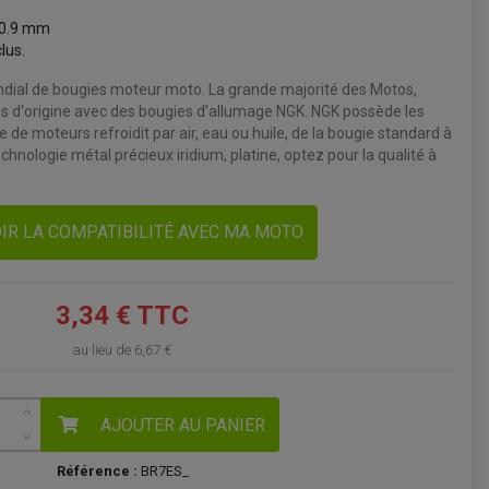
 0.9 mm
VOIR LE PANIER
clus.
ndial de bougies moteur moto. La grande majorité des Motos,
 d'origine avec des bougies d’allumage NGK. NGK possède les
 de moteurs refroidit par air, eau ou huile, de la bougie standard à
hnologie métal précieux iridium, platine, optez pour la qualité à
IR LA COMPATIBILITÉ AVEC MA MOTO
3,34 € TTC
au lieu de
6,67 €
AJOUTER AU PANIER
Référence :
BR7ES_