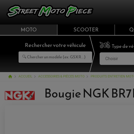
MOTO
SCOOTER
Q
Rechercher votre véhicule
Type de vé
Choisir
home
ACCUEIL
ACCESSOIRES & PIÈCES MOTO
PRODUITS ENTRETIEN MOT
Bougie NGK BR7E