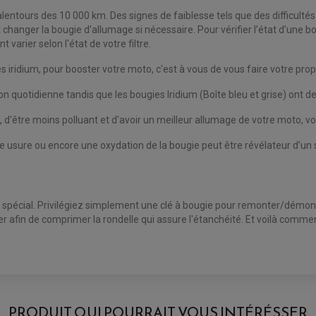
s alentours des 10 000 km. Des signes de faiblesse tels que des difficu
 et changer la bougie d'allumage si nécessaire. Pour vérifier l’état d’une 
varier selon l'état de votre filtre.
iridium, pour booster votre moto, c'est à vous de vous faire votre propre
ion quotidienne tandis que les bougies Iridium (Boîte bleu et grise) ont
être moins polluant et d'avoir un meilleur allumage de votre moto, vot
sure ou encore une oxydation de la bougie peut être révélateur d’un 
t spécial. Privilégiez simplement une clé à bougie pour remonter/démon
cer afin de comprimer la rondelle qui assure l'étanchéité. Et voilà comme
AVIS À PROPOS DU PRODUIT
PRODUIT QUI POURRAIT VOUS INTÉRÉSSER
2