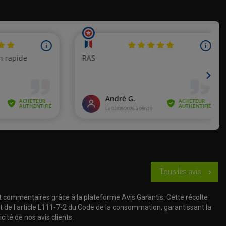
de 2019
de 2020
de 2003
de 2004
de 2005
de 2006 à 2007
de 2008 à 2009
de 2010 à 2011
Tous les avis
chevron_right
de 2012 à 2013
t commentaires grâce à la plateforme Avis Garantis. Cette récolte
t de l'article L111-7-2 du Code de la consommation, garantissant la
de 2014 à 2015
cité de nos avis clients.