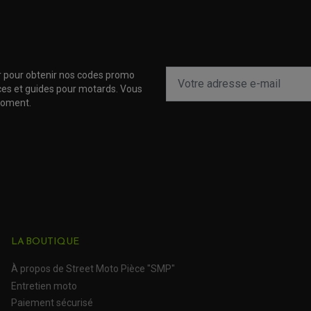
EXC 250 2 Temps
EXC 250 2 Temps
r pour obtenir nos codes promo
EXC 300
uces et guides pour motards. Vous
moment.
EXC 300
EXC 300
EXC 300
EXC 300
EXC 300
LA BOUTIQUE
EXC 300
À propos de Street Moto Pièce "SMP"
Entretien moto
EXC 300
Paiement sécurisé