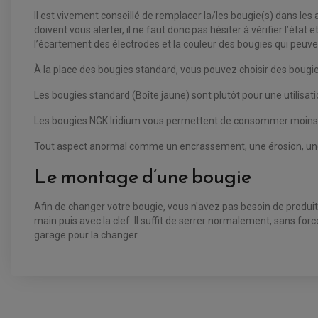
Il est vivement conseillé de remplacer la/les bougie(s) dans le
doivent vous alerter, il ne faut donc pas hésiter à vérifier l’état
l’écartement des électrodes et la couleur des bougies qui peuvent 
À la place des bougies standard, vous pouvez choisir des bougies 
Les bougies standard (Boîte jaune) sont plutôt pour une utilisat
Les bougies NGK Iridium vous permettent de consommer moins, d'
Tout aspect anormal comme un encrassement, une érosion, une u
Le montage d’une bougie
Afin de changer votre bougie, vous n'avez pas besoin de produi
main puis avec la clef. Il suffit de serrer normalement, sans for
garage pour la changer.
BOUGIE NGK BR7ES [5122] POUR :