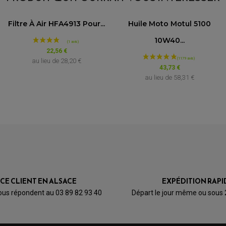
Modèle
Filtre À Air HFA4913 Pour...
Huile Moto Motul 5100
0
0
0
0
10W40...
1000 GT
1★
2★
3★
4★
5★
22,56 €
au lieu de
28,20 €
Bougie moto Ducati GT 
43,73 €
au lieu de
58,31 €
TE 250
TE 250 2T
TE 250 2T
TE 300
TE 300
ICE CLIENT EN ALSACE
EXPÉDITION RAPI
ous répondent au 03 89 82 93 40
Départ le jour même ou sous
TE 300
TE 300