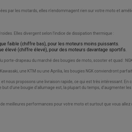
préciées par les motards, elles n'endommagent rien sur votre moto et am
ides. Elles divergent selon l’indice de dissipation thermique :
ue faible (chiffre bas), pour les moteurs moins puissants.
ue élevé (chiffre élevé), pour des moteurs davantage sportifs.
u porte-drapeau du marché des bougies de moto, scooter et quad : NGK
e Kawasaki, une KTM ou une Aprilia, les bougies NGK conviendront parfa
et nous proposons une livraison rapide, ce qui est très intéressant. En c
, le but d'une bougie d'allumage est, la plupart du temps, d'augmenter l
ir de meilleures performances pour votre moto et surtout que vous alle