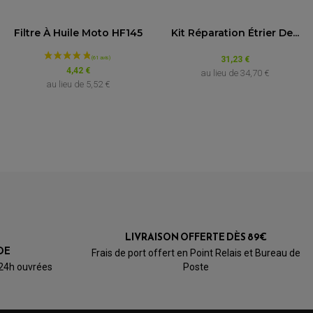
5.0
/5
Année
Filtre À Huile Moto HF145
Kit Réparation Étrier De...
Basé sur 2 avis
de 2007 à 2011
31,23 €
4,42 €
au lieu de
34,70 €
au lieu de
5,52 €
1000
de 2018
de 2014 à 2015
de 2016 à 2017
de 2014 à 2015
LIVRAISON OFFERTE DÈS 89€
de 2016
DE
Frais de port offert en Point Relais et Bureau de
 24h ouvrées
Poste
de 2017
de 2018