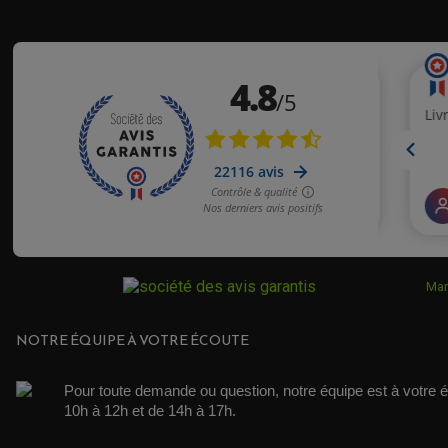
HUSQVARNA
HUSQVARNA
KTM
KTM
KTM
KTM
Mar
KTM
NOTRE ÉQUIPE À VOTRE ÉCOUTE
KTM
KTM
Pour toute demande ou question, notre équipe est à votre é
10h à 12h et de 14h à 17h. 
KTM