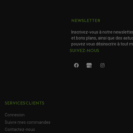
KTM
NEWSLETTER
KTM
Inscrivez-vous à notre newslette
KTM
et bons plans, ainsi que des ast
pouvez vous désinscrire à tout 
KTM
SUIVEZ-NOUS
KTM
KTM
KTM
KTM
SERVICES CLIENTS
KTM
Connexion
Suivre mes commandes
KTM
Contactez-nous