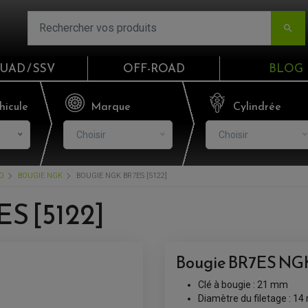

UAD / SSV
OFF-ROAD
BLOG
Email
hicule
Marque
Cylindrée
Choisir
Choisir
Mot de passe
O
BOUGIE NGK
BOUGIE NGK BR7ES [5122]
Mot de p
S [5122]
CO
Bougie BR7ES NGK
S'I
Clé à bougie : 21 mm
Diamètre du filetage : 1