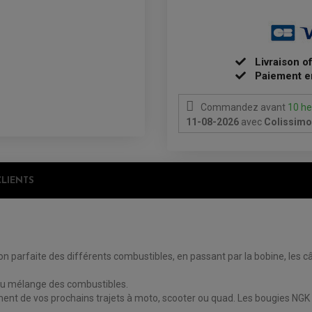
Livraison o
Paiement e
Commandez avant
10 he
11-08-2026
avec
Colissimo 
CLIENTS
 parfaite des différents combustibles, en passant par la bobine, les câbl
 du mélange des combustibles.
ment de vos prochains trajets à moto, scooter ou quad. Les bougies NGK 