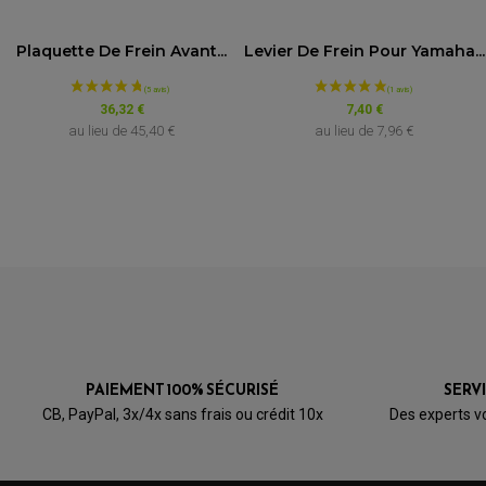
Marque
Plaquette De Frein Avant...
Levier De Frein Pour Yamaha...
VOIR L'ATTESTATION
DUCATI
Avis soumis à un contrôle
36,32 €
7,40 €
au lieu de
45,40 €
au lieu de
7,96 €
DUCATI
Acheteur Vérifié
Publié le 14/03/2022 à 11:40
(Date de commande : 01/03/2022)
HUSQVARNA
Très bonne marque
HUSQVARNA
Acheteur Vérifié
HUSQVARNA
Publié le 08/10/2020 à 16:02
(Date de commande : 27/09/2020)
HUSQVARNA
HUSQVARNA
PAIEMENT 100% SÉCURISÉ
SERV
CB, PayPal, 3x/4x sans frais ou crédit 10x
Des experts v
HUSQVARNA
HUSQVARNA