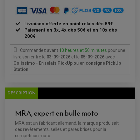
PLAQUETTE DE FREIN AVANT
PLAQUETTE DE FREIN ARRIERE
MAÎTRE CYLINDRE
ENTRETIEN MOTO
ATELIER, PADDOCK, STAND
Livraison offerte en point relais dès 89€.
ANTIPARASITE NGK
BOUGIE NGK
Paiement en 3x, 4x dès 50€ et en 10x dès
FILTRE A AIR
200€
FILTRE A HUILE
FILTRE ET ACCESSOIRE ESSENCE
OUTILLAGE
Commandez avant
10 heures et 50 minutes
pour une
PRODUIT D'ENTRETIEN
livraison
entre le
03-09-2026
et le
05-09-2026
avec
Colissimo - En relais PickUp ou en consigne PickUp
Station
DESCRIPTION
MRA, expert en bulle moto
MRA est un fabricant allemand, la marque produisait
EQUIPEMENT ELECTRIQUE QUAD / SSV
des revêtements, selles et pares brises pour la
ACCESSOIRES ELECTRIQUE QUAD / SSV
compétition moto.
BOITIER CDI QUAD ET SSV