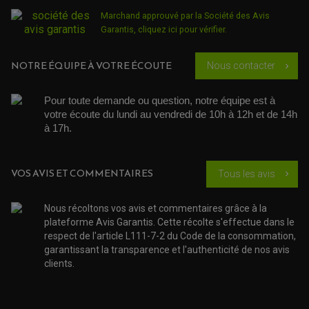
KIT RÉPARATION POMPE A EAU
PÉDALE DE FREIN
KIT RÉPARATION DEMARREUR
SÉLECTEUR DE VITESSE
Marchand approuvé par la Société des Avis
KIT RÉPARATION CARBU.
CÂBLE ACCÉLÉRATEUR
Garantis,
cliquez ici pour vérifier
.
KIT RÉPARATION ROBINET
PLASTIQUE QUAD / SSV
CÂBLE D'EMBRAYAGE
MEMBRANE / BOISSEAU
KICK DE DÉMARRAGE
PROTÈGE-MAINS
RADIATEUR MOTO
REPOSE PIEDS
POMPE A ESSENCE
NOTRE ÉQUIPE À VOTRE ÉCOUTE
Nous contacter
POIGNÉE
chevron_right
PIPE D'ADMISSION
GUIDON CROSS ET ENDURO
OUTILLAGE ET ACCESSOIRES ATELIER
DEMI COCOTTE
QUAD
Pour toute demande ou question, notre équipe est à 
PNEUMATIQUE
ACCESSOIRE ATELIER QUAD
votre écoute du lundi au vendredi de 10h à 12h et de 14h 
SUSPENSION
CHAMBRE A AIR
OUTILLAGE QUAD
à 17h. 
NOS MARQUES
JOINT SPY
FOURCHE ET AMORTISSEUR
ACCESSOIRE SCOOTER APRILIA
PROTECTION MOTO
ACCESSOIRE SCOOTER BMW
COUVRE CARTER ET SLIDER
VOS AVIS ET COMMENTAIRES
Tous les avis
ACCESSOIRE SCOOTER GILERA
PATINS DE PROTECTION TOP BLOCK
chevron_right
PATIN DE RECHANGE TOP BLOCK
ACCESSOIRE SCOOTER HONDA
PROTECTION RADIATEUR
ACCESSOIRE SCOOTER KYMCO
PROTECTION FOURCHE ET BRAS OSCILLANT
Nous récoltons vos avis et commentaires grâce à la
PROTECTION SILENCIEUX
ACCESSOIRE SCOOTER MBK
plateforme Avis Garantis. Cette récolte s'effectue dans le
PROTECTION LEVIER
ACCESSOIRE SCOOTER PEUGEOT
respect de l'article L111-7-2 du Code de la consommation,
TAMPONS ALLOY ULTIMA
ACCESSOIRE SCOOTER PIAGGIO
garantissant la transparence et l'authenticité de nos avis
ACCESSOIRE SCOOTER SUZUKI
clients.
ROULEMENT MOTO
ACCESSOIRE SCOOTER VESPA
ROULEMENT DE ROUE
ACCESSOIRE SCOOTER YAMAHA
ROULEMENT DE DIRECTION