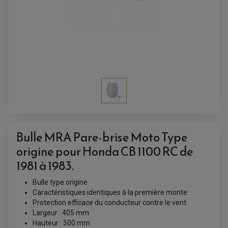
ACCESSOIRES QUAD
Bulle MRA Pare-brise Moto Type
ACCESSOIRES ANODISES POUR QUAD
BOUCHON DE RÉSERVOIR QUAD
origine pour Honda CB 1100 RC de
GUIDON QUAD
KIT DÉCO QUAD / SSV
1981 à 1983.
KIT POIGNÉE DE GAZ QUAD
POIGNÉE QUAD
Bulle type origine
PROTÈGE-MAINS
PONTETS / REHAUSSES DE GUIDON
Caractéristiques identiques à la première monte
REPOSE PIED QUAD
Protection efficace du conducteur contre le vent
Largeur : 405 mm
BAGAGERIE / TREUIL / ATTELAGE
Hauteur : 500 mm