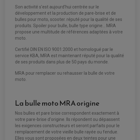
CHARGEUR DE BATTERIE QUAD / SSV
COMPTEUR QUAD / SSV
Son activité s'est aujourd'hui centrée sur le
CONTACTEUR A CLÉ QUAD
développement et la production de pare-brise et de
DÉMARREUR
bulles pour moto, scooter. réputé pour la qualité de ses
ECLAIRAGE LED / HALOGÈNE
STATOR ET REDRESSEUR / REGULATEUR
produits. Spoiler pour bulle, bulle type origine... MRA
VENTILATEUR DE RADIATEUR
propose une multitude de références adaptées à votre
moto.
EQUIPEMENT FREINAGE QUAD / SSV
Certifié DIN EN ISO 9001:2000 et homologué par le
PNEUMATIQUE
DISQUE DE FREIN QUAD / SSV
KIT DURITE DE FREIN QUAD
service KBA, MRA est maintenant réputé pour la qualité
MOUSSE
KIT REPARATION MAÎTRE CYLINDRE QUAD / SSV
CHAMBRE À AIR
de ses produits dans plus de 50 pays du monde.
PLAQUETTES DE FREIN QUAD / SSV
MRA pour remplacer ou rehausser la bulle de votre
EQUIPEMENT FREINAGE MOTO CROSS ET
HUILE ET PRODUIT D'ENTRETIEN QUAD
moto.
FREINAGE
ENDURO
HUILE POUR QUAD
ACCESSOIRE + VISSERIE FREINAGE
ACCESSOIRES FREINAGE
PRODUIT D'ENTRETIEN QUAD
DISQUE DE FREIN
DISQUE DE FREIN AVANT
PLAQUETTE DE FREIN
DISQUE DE FREIN ARRIÈRE
La bulle moto MRA origine
KIT DURITE DE FREIN
PLAQUETTE DE FREIN
JANTES / ACCESSOIRES QUAD ET SSV
KIT DURITE D'EMBRAYAGE MOTO
KIT RÉPARATION PÉDALE DE FREIN
KIT RÉPARATION ÉTRIER DE FREIN
CHAÎNE A NEIGE QUAD-SSV
KIT RÉPARATION MAÎTRE CYLINDRE
Nos bulles et pare brise correspondent exactement à
KIT RÉPARATION MAÎTRE CYLINDRE
CHAÎNES A NEIGE
KIT RÉPARATION ÉTRIER DE FREIN
PRODUIT ENTRETIEN
votre pare-brise d'origine. Ils répondent ou dépassent
MAÎTRE CYLINDRE
CHAMBRE A AIR QUAD ET SSV
FILTRE A AIR
CLOUS / CRAMPON VISSABLE
les exigences constructeurs et seront parfaits pour le
FILTRE A HUILE
ÉLARGISSEURES DE VOIES QUAD
ROULEMENT MOTO CROSS ET ENDURO
remplacement de votre vieille bulle rayée ou fendue.
BOUGIE SCOOTER
HUILE ET PRODUIT D'ENTRETIEN
JANTES QUAD ET SSV
ROULEMENT DE ROUE AVANT
Elles vous sont proposées en deux teintes pour une
PRODUIT D'ENTRETIEN