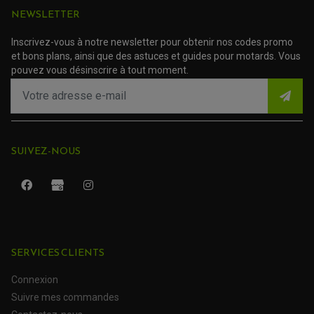
NEWSLETTER
TRANSMISSION
AMORTISSEUR DE COUPLE
EMBRAYAGE MOTO
Inscrivez-vous à notre newsletter pour obtenir nos codes promo
KIT CHAÎNE MOTO
et bons plans, ainsi que des astuces et guides pour motards. Vous
pouvez vous désinscrire à tout moment.
SUIVEZ-NOUS
SERVICES CLIENTS
ROULEMENT QUAD / SSV
JOINT DE TIGE D'AMORTISSEUR
Connexion
KIT ROULEMENT D'AMORTISSEUR
KIT ROULEMENT DE BRAS OSCILLANT
Suivre mes commandes
KIT ROULEMENT DE BIELLETTES D'AMORTISSEUR
PLASTIQUES MOTO CROSS ET ENDURO
KIT RÉPARATION ENTRETOISE D'AMORTISSEUR