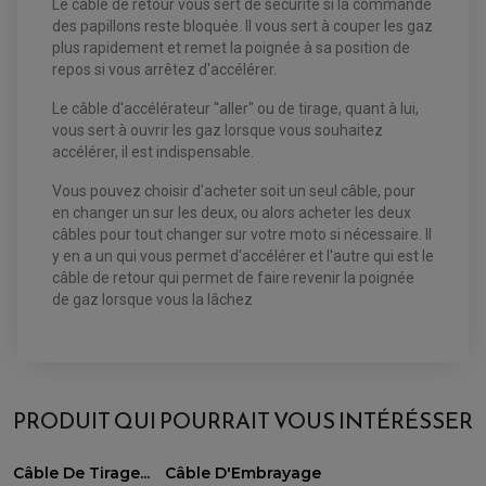
Le câble de retour vous sert de sécurité si la commande
ACCESSOIRES ELECTRIQUE QUAD / SSV
des papillons reste bloquée. Il vous sert à couper les gaz
BOITIER CDI QUAD ET SSV
CHARGEUR DE BATTERIE QUAD / SSV
plus rapidement et remet la poignée à sa position de
COMPTEUR QUAD / SSV
repos si vous arrêtez d'accélérer.
CONTACTEUR A CLÉ QUAD
DÉMARREUR
Le câble d'accélérateur "aller" ou de tirage, quant à lui,
ECLAIRAGE LED / HALOGÈNE
STATOR ET REDRESSEUR / REGULATEUR
vous sert à ouvrir les gaz lorsque vous souhaitez
VENTILATEUR DE RADIATEUR
accélérer, il est indispensable.
Vous pouvez choisir d'acheter soit un seul câble, pour
EQUIPEMENT FREINAGE QUAD / SSV
PNEUMATIQUE
en changer un sur les deux, ou alors acheter les deux
DISQUE DE FREIN QUAD / SSV
KIT DURITE DE FREIN QUAD
MOUSSE
câbles pour tout changer sur votre moto si nécessaire. Il
KIT REPARATION MAÎTRE CYLINDRE QUAD / SSV
CHAMBRE À AIR
y en a un qui vous permet d'accélérer et l'autre qui est le
PLAQUETTES DE FREIN QUAD / SSV
câble de retour qui permet de faire revenir la poignée
EQUIPEMENT FREINAGE MOTO CROSS ET
de gaz lorsque vous la lâchez
HUILE ET PRODUIT D'ENTRETIEN QUAD
FREINAGE
ENDURO
HUILE POUR QUAD
ACCESSOIRE + VISSERIE FREINAGE
ACCESSOIRES FREINAGE
PRODUIT D'ENTRETIEN QUAD
DISQUE DE FREIN
DISQUE DE FREIN AVANT
PLAQUETTE DE FREIN
DISQUE DE FREIN ARRIÈRE
KIT DURITE DE FREIN
PLAQUETTE DE FREIN
JANTES / ACCESSOIRES QUAD ET SSV
KIT DURITE D'EMBRAYAGE MOTO
KIT RÉPARATION PÉDALE DE FREIN
PRODUIT QUI POURRAIT VOUS INTÉRÉSSER
KIT RÉPARATION ÉTRIER DE FREIN
CHAÎNE A NEIGE QUAD-SSV
KIT RÉPARATION MAÎTRE CYLINDRE
KIT RÉPARATION MAÎTRE CYLINDRE
CHAÎNES A NEIGE
KIT RÉPARATION ÉTRIER DE FREIN
PRODUIT ENTRETIEN
MAÎTRE CYLINDRE
CHAMBRE A AIR QUAD ET SSV
FILTRE A AIR
CLOUS / CRAMPON VISSABLE
Câble De Tirage...
Câble D'Embrayage
FILTRE A HUILE
ÉLARGISSEURES DE VOIES QUAD