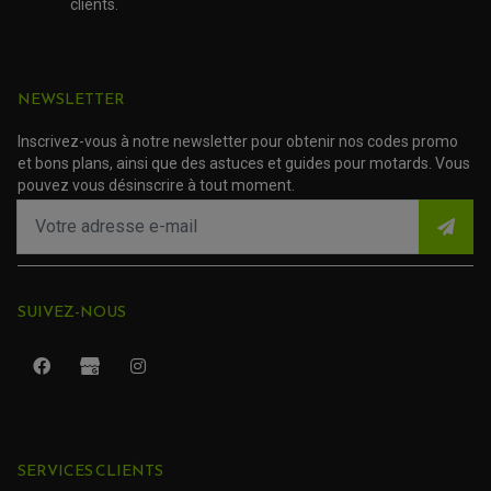
ACCESSOIRE SCOOTER VESPA
clients.
ROULEMENT DE ROUE
ACCESSOIRE SCOOTER YAMAHA
ROULEMENT DE DIRECTION
TRANSMISSION
NEWSLETTER
AMORTISSEUR DE COUPLE
EMBRAYAGE MOTO
KIT CHAÎNE MOTO
Inscrivez-vous à notre newsletter pour obtenir nos codes promo
et bons plans, ainsi que des astuces et guides pour motards. Vous
pouvez vous désinscrire à tout moment.
SUIVEZ-NOUS
ROULEMENT QUAD / SSV
SERVICES CLIENTS
JOINT DE TIGE D'AMORTISSEUR