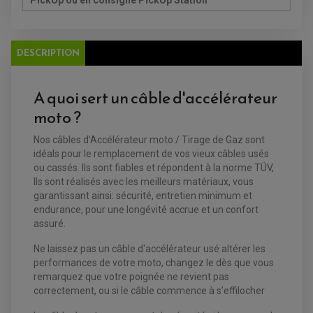
PickUp ou en consigne PickUp Station
REDRESSEUR / REGULATEUR
DISQUE DE FREIN ARRIERE
STATOR
PLAQUETTE DE FREIN AVANT
PLAQUETTE DE FREIN ARRIERE
MAÎTRE CYLINDRE
ENTRETIEN MOTO
DESCRIPTION
ATELIER, PADDOCK, STAND
ANTIPARASITE NGK
BOUGIE NGK
FILTRE A AIR
A quoi sert un câble d'accélérateur
FILTRE A HUILE
moto ?
FILTRE ET ACCESSOIRE ESSENCE
OUTILLAGE
PRODUIT D'ENTRETIEN
Nos câbles d'Accélérateur moto / Tirage de Gaz sont
idéals pour le remplacement de vos vieux câbles usés
ou cassés. Ils sont fiables et répondent à la norme TÜV,
Ils sont réalisés avec les meilleurs matériaux, vous
garantissant ainsi: sécurité, entretien minimum et
endurance, pour une longévité accrue et un confort
assuré.
Ne laissez pas un câble d'accélérateur usé altérer les
performances de votre moto, changez le dès que vous
remarquez que votre poignée ne revient pas
correctement, ou si le câble commence à s’effilocher
EQUIPEMENT ELECTRIQUE QUAD / SSV