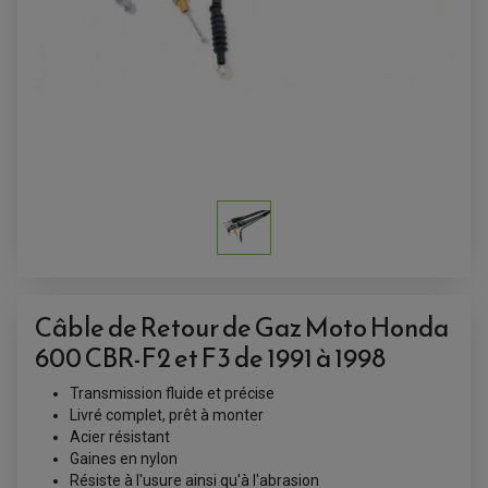
ACCESSOIRES QUAD
ACCESSOIRES ANODISES POUR QUAD
Câble de Retour de Gaz Moto Honda
BOUCHON DE RÉSERVOIR QUAD
600 CBR-F2 et F3 de 1991 à 1998
GUIDON QUAD
KIT DÉCO QUAD / SSV
KIT POIGNÉE DE GAZ QUAD
Transmission fluide et précise
POIGNÉE QUAD
PROTÈGE-MAINS
Livré complet, prêt à monter
PONTETS / REHAUSSES DE GUIDON
Acier résistant
REPOSE PIED QUAD
Gaines en nylon
Résiste à l'usure ainsi qu'à l'abrasion