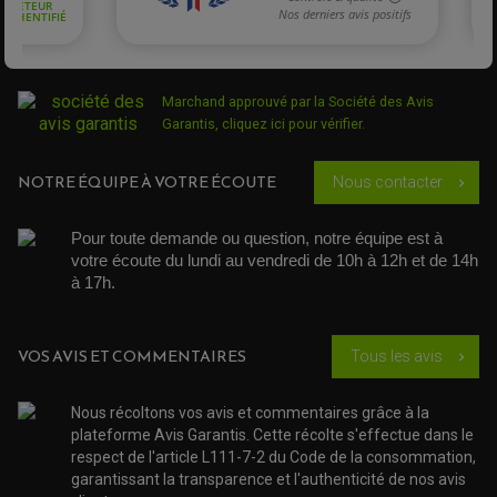
PARTIE CYCLE
COUVERCLE + PLATEAU PRESSION
EMBRAYAGE QUAD
DÉMARREUR MOTO
EQUIPEMENT ADMISSION / CARBURATEUR
LEVIER DE FREIN
DURITE RADIATEUR
KIT AMÉLIORATION EMBRAYAGE
LEVIER D'EMBRAYAGE
JOINT COUVRE CULASSE
KIT RÉPARATION POMPE A EAU
PÉDALE DE FREIN
KIT RÉPARATION DEMARREUR
SÉLECTEUR DE VITESSE
KIT RÉPARATION CARBU.
CÂBLE ACCÉLÉRATEUR
Marchand approuvé par la Société des Avis
KIT RÉPARATION ROBINET
PLASTIQUE QUAD / SSV
CÂBLE D'EMBRAYAGE
MEMBRANE / BOISSEAU
Garantis,
cliquez ici pour vérifier
.
KICK DE DÉMARRAGE
PROTÈGE-MAINS
RADIATEUR MOTO
REPOSE PIEDS
POMPE A ESSENCE
POIGNÉE
PIPE D'ADMISSION
GUIDON CROSS ET ENDURO
NOTRE ÉQUIPE À VOTRE ÉCOUTE
Nous contacter
OUTILLAGE ET ACCESSOIRES ATELIER
chevron_right
DEMI COCOTTE
QUAD
PNEUMATIQUE
ACCESSOIRE ATELIER QUAD
Pour toute demande ou question, notre équipe est à 
SUSPENSION
CHAMBRE A AIR
OUTILLAGE QUAD
votre écoute du lundi au vendredi de 10h à 12h et de 14h 
NOS MARQUES
JOINT SPY
à 17h. 
FOURCHE ET AMORTISSEUR
ACCESSOIRE SCOOTER APRILIA
PROTECTION MOTO
ACCESSOIRE SCOOTER BMW
COUVRE CARTER ET SLIDER
ACCESSOIRE SCOOTER GILERA
PATINS DE PROTECTION TOP BLOCK
PATIN DE RECHANGE TOP BLOCK
VOS AVIS ET COMMENTAIRES
Tous les avis
ACCESSOIRE SCOOTER HONDA
chevron_right
PROTECTION RADIATEUR
ACCESSOIRE SCOOTER KYMCO
PROTECTION FOURCHE ET BRAS OSCILLANT
PROTECTION SILENCIEUX
ACCESSOIRE SCOOTER MBK
Nous récoltons vos avis et commentaires grâce à la
PROTECTION LEVIER
ACCESSOIRE SCOOTER PEUGEOT
TAMPONS ALLOY ULTIMA
plateforme Avis Garantis. Cette récolte s'effectue dans le
ACCESSOIRE SCOOTER PIAGGIO
respect de l'article L111-7-2 du Code de la consommation,
ACCESSOIRE SCOOTER SUZUKI
garantissant la transparence et l'authenticité de nos avis
ROULEMENT MOTO