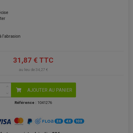
VOIR LE PANIER
écise
ter
à l'abrasion
31,87 € TTC
au lieu de
34,27 €
AJOUTER AU PANIER
Référence :
1041276