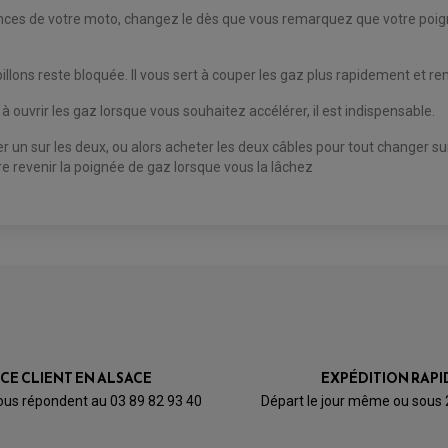
mances de votre moto, changez le dès que vous remarquez que votre poi
llons reste bloquée. Il vous sert à couper les gaz plus rapidement et rem
t à ouvrir les gaz lorsque vous souhaitez accélérer, il est indispensable.
r un sur les deux, ou alors acheter les deux câbles pour tout changer sur
ire revenir la poignée de gaz lorsque vous la lâchez
ICE CLIENT EN ALSACE
EXPÉDITION RAPI
ous répondent au 03 89 82 93 40
Départ le jour même ou sous