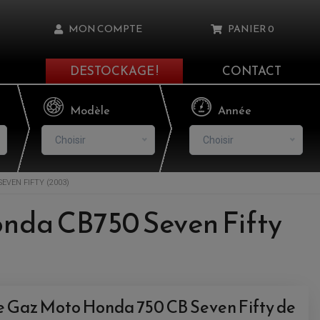
MON COMPTE
PANIER
0
DESTOCKAGE !
CONTACT
Il n'y a aucun produit dans votre panier
Modèle
Année
Choisir
Choisir
VEN FIFTY (2003)
asse oublié ?
onda CB750 Seven Fifty
NNEXION
NSCRIRE
e Gaz Moto Honda 750 CB Seven Fifty de