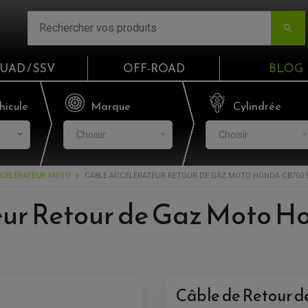

UAD / SSV
OFF-ROAD
BLOG
Email
hicule
Marque
Cylindrée
Choisir
Choisir
Mot de passe
CCÉLÉRATEUR MOTO
CÂBLE ACCÉLÉRATEUR RETOUR DE GAZ MOTO HONDA CB750 SE
Mot de p
ur Retour de Gaz Moto H
CO
S'I
Câble de Retour d