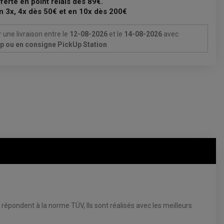
fferte en point relais dès 89€.
n 3x, 4x dès 50€ et en 10x dès 200€
 une livraison
entre le
12-08-2026
et le
14-08-2026
avec
Up ou en consigne PickUp Station
répondent à la norme TÜV, Ils sont réalisés avec les meilleurs