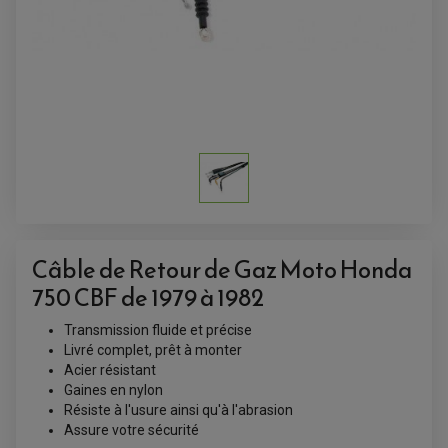
ACCESSOIRES QUAD
ACCESSOIRES ANODISES POUR QUAD
BOUCHON DE RÉSERVOIR QUAD
GUIDON QUAD
KIT DÉCO QUAD / SSV
KIT POIGNÉE DE GAZ QUAD
POIGNÉE QUAD
Câble de Retour de Gaz Moto Honda
PROTÈGE-MAINS
PONTETS / REHAUSSES DE GUIDON
750 CBF de 1979 à 1982
REPOSE PIED QUAD
Transmission fluide et précise
BAGAGERIE / TREUIL / ATTELAGE
Livré complet, prêt à monter
ÉQUIPEMENT ÉLECTRIQUE
COFFRE / TOP CASE QUAD
Acier résistant
ACCESSOIRES ÉLECTRIQUE ENDURO
TREUIL ET ATTELAGE QUAD-SSV
Gaines en nylon
PLAQUE PHARE
BAGAGERIE
COMPTEUR D'HEURE
Résiste à l'usure ainsi qu'à l'abrasion
BAGAGERIE SOUPLE
DÉMARREUR
ÉCHAPPEMENT QUAD
Assure votre sécurité
ACCESSOIRE GPS, SMARTPHONE
CONDENSATEUR
ÉCHAPPEMENT QUAD
SELLE CONFORT