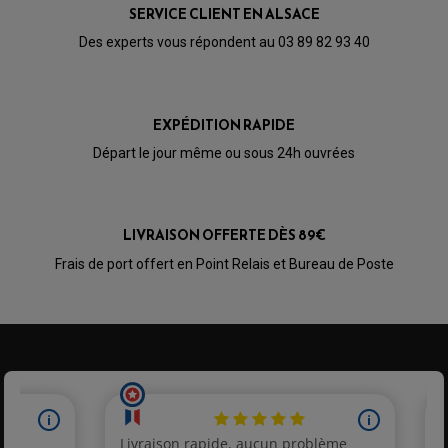
BULLE / PARE-BRISE
KIT STREET BIKE
SERVICE CLIENT EN ALSACE
LEVIER DE FREIN
LEVIER DE FREIN
RÉTROVISEUR TYPE ORIGINE
LEVIER D'EMBRAYAGE
Des experts vous répondent au 03 89 82 93 40
OPTIQUE TYPE ORIGINE
PÉDALE DE FREIN
PIÈCE MOTEUR
REPOSE PIED TYPE ORIGINE
RETROVISEUR MOTO TYPE ORIGINE
GALET DE VARIATEUR
SÉLECTEUR DE VITESSE
COURROIE
EXPÉDITION RAPIDE
VARIATEUR SCOOTER
POMPE A ESSENCE
Départ le jour même ou sous 24h ouvrées
LIVRAISON OFFERTE DÈS 89€
Frais de port offert en Point Relais et Bureau de Poste
PARTIE CYCLE QUAD
AMORTISSEURS QUAD / SSV
BIELLETTES DE DIRECTION