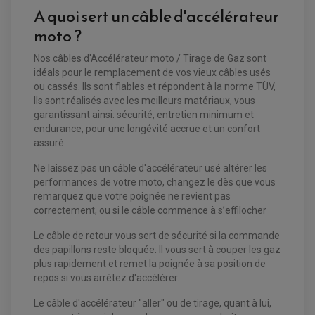
BOUGIE NGK
A quoi sert un câble d'accélérateur
FILTRE A AIR
FILTRE A HUILE
moto ?
FILTRE ET ACCESSOIRE ESSENCE
OUTILLAGE
PRODUIT D'ENTRETIEN
Nos câbles d'Accélérateur moto / Tirage de Gaz sont
idéals pour le remplacement de vos vieux câbles usés
ou cassés. Ils sont fiables et répondent à la norme TÜV,
Ils sont réalisés avec les meilleurs matériaux, vous
garantissant ainsi: sécurité, entretien minimum et
endurance, pour une longévité accrue et un confort
assuré.
Ne laissez pas un câble d'accélérateur usé altérer les
EQUIPEMENT ELECTRIQUE QUAD / SSV
performances de votre moto, changez le dès que vous
ACCESSOIRES ELECTRIQUE QUAD / SSV
remarquez que votre poignée ne revient pas
BOITIER CDI QUAD ET SSV
correctement, ou si le câble commence à s’effilocher
CHARGEUR DE BATTERIE QUAD / SSV
COMPTEUR QUAD / SSV
CONTACTEUR A CLÉ QUAD
Le câble de retour vous sert de sécurité si la commande
DÉMARREUR
des papillons reste bloquée. Il vous sert à couper les gaz
ECLAIRAGE LED / HALOGÈNE
plus rapidement et remet la poignée à sa position de
STATOR ET REDRESSEUR / REGULATEUR
VENTILATEUR DE RADIATEUR
repos si vous arrêtez d'accélérer.
Le câble d'accélérateur "aller" ou de tirage, quant à lui,
EQUIPEMENT FREINAGE QUAD / SSV