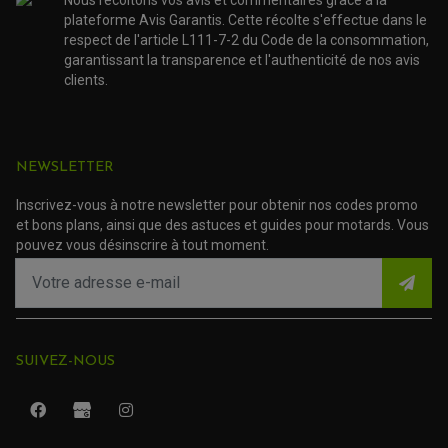
ACCESSOIRE SCOOTER APRILIA
PROTECTION MOTO
plateforme Avis Garantis. Cette récolte s'effectue dans le
ACCESSOIRE SCOOTER BMW
COUVRE CARTER ET SLIDER
respect de l'article L111-7-2 du Code de la consommation,
ACCESSOIRE SCOOTER GILERA
PATINS DE PROTECTION TOP BLOCK
PATIN DE RECHANGE TOP BLOCK
garantissant la transparence et l'authenticité de nos avis
ACCESSOIRE SCOOTER HONDA
PROTECTION RADIATEUR
clients.
ACCESSOIRE SCOOTER KYMCO
PROTECTION FOURCHE ET BRAS OSCILLANT
PROTECTION SILENCIEUX
ACCESSOIRE SCOOTER MBK
PROTECTION LEVIER
ACCESSOIRE SCOOTER PEUGEOT
TAMPONS ALLOY ULTIMA
ACCESSOIRE SCOOTER PIAGGIO
NEWSLETTER
ACCESSOIRE SCOOTER SUZUKI
ROULEMENT MOTO
ACCESSOIRE SCOOTER VESPA
ROULEMENT DE ROUE
Inscrivez-vous à notre newsletter pour obtenir nos codes promo
ACCESSOIRE SCOOTER YAMAHA
ROULEMENT DE DIRECTION
et bons plans, ainsi que des astuces et guides pour motards. Vous
pouvez vous désinscrire à tout moment.
TRANSMISSION
AMORTISSEUR DE COUPLE
EMBRAYAGE MOTO
KIT CHAÎNE MOTO
SUIVEZ-NOUS