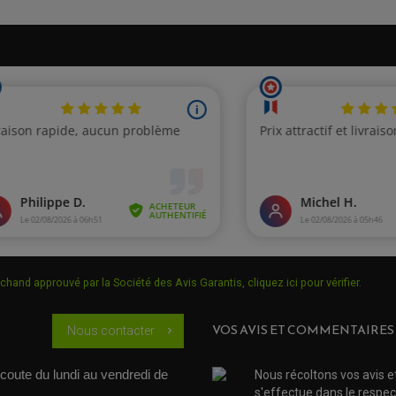
chand approuvé par la Société des Avis Garantis,
cliquez ici pour vérifier
.
VOS AVIS ET COMMENTAIRES
Nous contacter
chevron_right
coute du lundi au vendredi de 
Nous récoltons vos avis e
s'effectue dans le respec