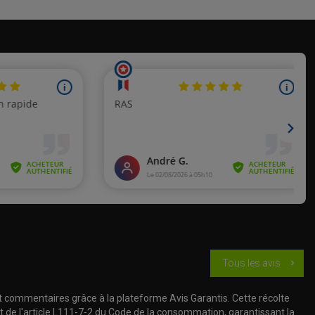
Tous les avis
chevron_right
t commentaires grâce à la plateforme Avis Garantis. Cette récolte
t de l'article L111-7-2 du Code de la consommation, garantissant la