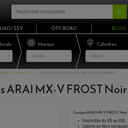

UAD / SSV
OFF-ROAD
BLOG
Email
hicule
Marque
Cylindrée
Choisir
Choisir
Mot de passe
ROSS, ENDURO, QUAD
CASQUE MOTO CROSS ARAI MX-V FROST NOIR MAT
Mot de p
ss ARAI MX-V FROST Noir
CO
S'I
Casque ARAI MX-V FROST Noir 
Disponible du XS au XXL
Calotte en fibre composit