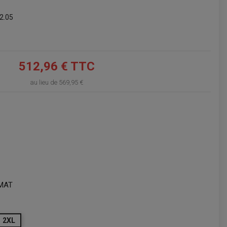
VOIR LE PANIER
2.05
512,96 € TTC
au lieu de
569,95 €
MAT
2XL