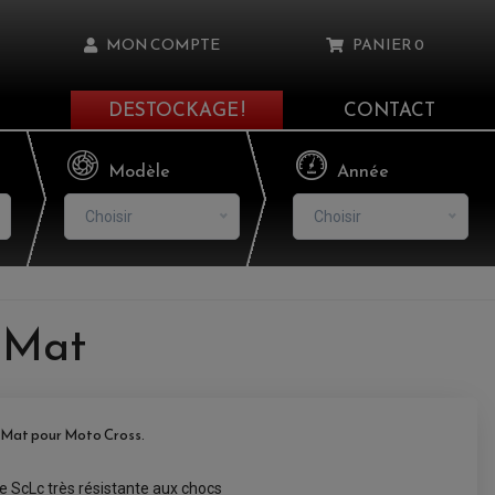
MON COMPTE
PANIER
0
DESTOCKAGE !
CONTACT
Il n'y a aucun produit dans votre panier
Modèle
Année
Choisir
Choisir
asse oublié ?
 Mat
NNEXION
NSCRIRE
Mat pour Moto Cross.
e ScLc très résistante aux chocs