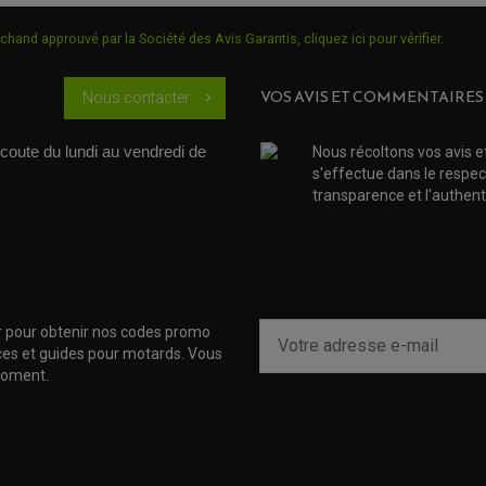
chand approuvé par la Société des Avis Garantis,
cliquez ici pour vérifier
.
VOS AVIS ET COMMENTAIRES
Nous contacter
chevron_right
coute du lundi au vendredi de 
Nous récoltons vos avis e
s'effectue dans le respec
transparence et l'authenti
r pour obtenir nos codes promo
uces et guides pour motards. Vous
moment.