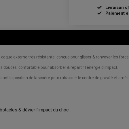
Livraison o
Paiement e
 externe très résistante, conçue pour glisser & renvoyer les forces de
s douces, confortable pour absorber & répartir l'énergie d'impact.
nt la position de la visière pour rabaisser le centre de gravité et amélio
bstacles & dévier l'impact du choc