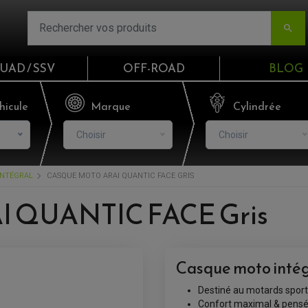

UAD / SSV
OFF-ROAD
BLOG
Email
hicule
Marque
Cylindrée
Choisir
Choisir
Mot de passe
INTÉGRAL
CASQUE MOTO ARAI QUANTIC FACE GRIS
Mot de p
I QUANTIC FACE Gris
CO
S'I
Casque moto inté
Destiné au motards sport
Confort maximal & pensé 