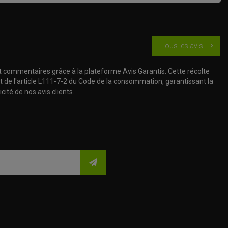
Tous les avis
chevron_right
t commentaires grâce à la plateforme Avis Garantis. Cette récolte
t de l'article L111-7-2 du Code de la consommation, garantissant la
cité de nos avis clients.