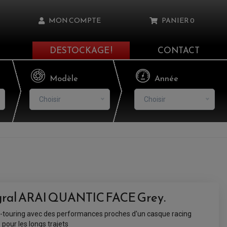
MON COMPTE
PANIER
0
DESTOCKAGE !
CONTACT
Il n'y a aucun produit dans votre panier
Modèle
Année
Choisir
Choisir
asse oublié ?
NNEXION
NSCRIRE
gral ARAI QUANTIC FACE Grey.
-touring avec des performances proches d'un casque racing
pour les longs trajets