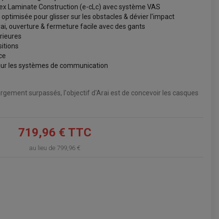
ex Laminate Construction (e-cLc) avec système VAS
VOIR LE PANIER
optimisée pour glisser sur les obstacles & dévier l'impact
rai, ouverture & fermeture facile avec des gants
rieures
itions
ce
our les systèmes de communication
argement surpassés, l'objectif d'Arai est de concevoir les casques
719,96 € TTC
au lieu de
799,96 €