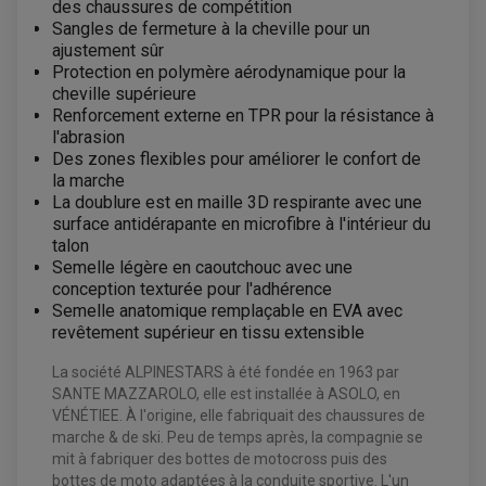
des chaussures de compétition
Sangles de fermeture à la cheville pour un
ajustement sûr
Protection en polymère aérodynamique pour la
cheville supérieure
Renforcement externe en TPR pour la résistance à
l'abrasion
Des zones flexibles pour améliorer le confort de
la marche
La doublure est en maille 3D respirante avec une
surface antidérapante en microfibre à l'intérieur du
talon
Semelle légère en caoutchouc avec une
conception texturée pour l'adhérence
EQUIPEMENT ELECTRIQUE QUAD / SSV
Semelle anatomique remplaçable en EVA avec
ACCESSOIRES ELECTRIQUE QUAD / SSV
revêtement supérieur en tissu extensible
BOITIER CDI QUAD ET SSV
CHARGEUR DE BATTERIE QUAD / SSV
COMPTEUR QUAD / SSV
La société ALPINESTARS à été fondée en 1963 par
CONTACTEUR A CLÉ QUAD
SANTE MAZZAROLO, elle est installée à ASOLO, en
DÉMARREUR
VÉNÉTIEE. À l'origine, elle fabriquait des chaussures de
ECLAIRAGE LED / HALOGÈNE
STATOR ET REDRESSEUR / REGULATEUR
marche & de ski. Peu de temps après, la compagnie se
VENTILATEUR DE RADIATEUR
mit à fabriquer des bottes de motocross puis des
bottes de moto adaptées à la conduite sportive. L'un