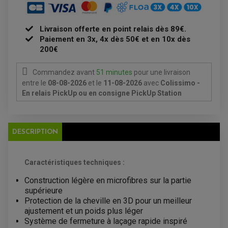
ÉLECTRICITÉ
CLIGNOTANT TYPE ORIGINE
ACCESSOIRES ELECTRIQUE
PIÈCE MOTEUR
BATTERIE SCOOTER
BATTERIE
CHARGEUR DE BATTERIE
POMPE À EAU BOYESEN
CHARGEUR BATTERIE
Livraison offerte en point relais dès 89€.
REDRESSEUR / RÉGULATEUR
KIT RÉPARATION CARBU
CLIGNOTANT MOTO
ECLAIRAGE SCOOTER
Paiement en 3x, 4x dès 50€ et en 10x dès
KIT RÉPARATION POMPE A EAU
CLIGNOTANT TYPE ORIGINE
POMPE A ESSENCE
PIPE D'ADMISSION
200€
DÉMARREUR
RADIATEUR
ECLAIRAGE MOTO
DURITE RADIATEUR
FEUX ADDITIONNELS
FREINAGE
Commandez avant
51 minutes
pour une livraison
KIT RECONDITIONNEMENT DEMARREUR
DISQUE DE FREIN AVANT
POMPE A ESSENCE
entre le
08-08-2026
et le
11-08-2026
avec
Colissimo -
ACCESSOIRE + VISSERIE FREINAGE
REDRESSEUR / REGULATEUR
En relais PickUp ou en consigne PickUp Station
DISQUE DE FREIN ARRIERE
STATOR
PLAQUETTE DE FREIN AVANT
PLAQUETTE DE FREIN ARRIERE
MAÎTRE CYLINDRE
ENTRETIEN MOTO
ATELIER, PADDOCK, STAND
DESCRIPTION
ANTIPARASITE NGK
BOUGIE NGK
FILTRE A AIR
FILTRE A HUILE
Caractéristiques techniques :
FILTRE ET ACCESSOIRE ESSENCE
OUTILLAGE
Construction légère en microfibres sur la partie
PRODUIT D'ENTRETIEN
supérieure
Protection de la cheville en 3D pour un meilleur
ajustement et un poids plus léger
Système de fermeture à laçage rapide inspiré