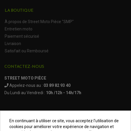
PLASTIQUES HONDA
ROULEMENT DE COLONNE DE DIRECTION
PLASTIQUES HUSQVARNA
ROULEMENTS DE ROUES
LA BOUTIQUE
PLASTIQUES KAWASAKI
PLASTIQUES KTM
PLASTIQUES SUZUKI
PROTECTION QUAD / SSV
À propos de Street Moto Pièce "SMP"
PLASTIQUES YAMAHA
BUMPERS, NERF-BARS ET GRAB BAR QUAD
Entretien moto
KIT D'EXTENSION D'AILES
PARE-BRISE, TOIT ET PORTES SSV
Paiement sécurisé
PROTECTION MOTOCROSS ET ENDURO
PROTÈGE AMORTISSEUR
NOS MARQUES
PROTECTION RADIATEUR
Livraison
SEMELLES, PROTEC. TRIANGLES, SABOT QUAD
PROTEGE PIGNON
ACCESSOIRE MOTO APRILIA
Satisfait ou Remboursé
PROTÈGE-MAINS
ACCESSOIRE MOTO BENELLI
SABOT DE PROTECTION
TRANSMISSION QUAD
PROTECTION MOTEUR
ACCESSOIRE MOTO BMW
ARBRE DE ROUE QUAD
PROTECTION DE FOURCHE
CONTACTEZ-NOUS
ACCESSOIRE MOTO DUCATI
CARDAN COMPLET
CARDAN DE PONT QUAD / SSV
ACCESSOIRE MOTO HONDA
CROISILLONS DE CARDAN
DÉCO MOTO CROSS ET ENDURO
STREET MOTO PIÈCE
ACCESSOIRE MOTO HUSQVARNA
KIT CHAÎNE QUAD
KIT DÉCO
ACCESSOIRE MOTO KAWASAKI
NOIX DE CARDAN QUAD / SSV
Appelez-nous au :
03 89 82 93 40
COUVRE RAYON
ROULETTES DE CHAÎNE
ACCESSOIRE MOTO KTM
Du Lundi au Vendredi :
10h /12h - 14h/17h
SOUFFLET DE CARDANS
ACCESSOIRE MOTO MV AGUSTA
ACCESSOIRE MOTO SUZUKI
ACCESSOIRE MOTO TRIUMPH
ACCESSOIRE MOTO YAMAHA
En continuant à utiliser ce site, vous acceptez l'utilisation de
Mentions légales
cookies pour améliorer votre expérience de navigation et