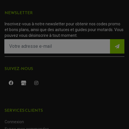
NEWSLETTER
Inscrivez-vous à notre newsletter pour obtenir nos codes promo
et bons plans, ainsi que des astuces et guides pour motards. Vous
pouvez vous désinscrire à tout moment.
SUIVEZ-NOUS
ROULEMENT QUAD / SSV
JOINT DE TIGE D'AMORTISSEUR
KIT ROULEMENT D'AMORTISSEUR
SERVICES CLIENTS
KIT ROULEMENT DE BRAS OSCILLANT
KIT ROULEMENT DE BIELLETTES D'AMORTISSEUR
PLASTIQUES MOTO CROSS ET ENDURO
KIT RÉPARATION ENTRETOISE D'AMORTISSEUR
Connexion
PLASTIQUES GASGAS
KIT ROULEMENT & JOINT DE DIFFÉRENTIEL
Suivre mes commandes
PLASTIQUES HONDA