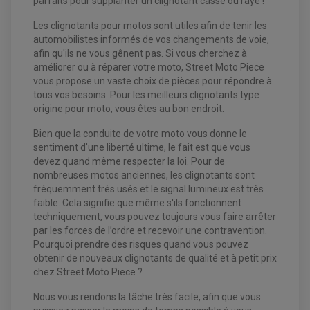
parfaits pour supplanter un clignotant cassé ou rayé !
Les clignotants pour motos sont utiles afin de tenir les
automobilistes informés de vos changements de voie,
afin qu'ils ne vous gênent pas. Si vous cherchez à
améliorer ou à réparer votre moto, Street Moto Piece
vous propose un vaste choix de pièces pour répondre à
tous vos besoins. Pour les meilleurs clignotants type
origine pour moto, vous êtes au bon endroit.
EQUIPEMENT ELECTRIQUE QUAD / SSV
Bien que la conduite de votre moto vous donne le
ACCESSOIRES ELECTRIQUE QUAD / SSV
sentiment d'une liberté ultime, le fait est que vous
BOITIER CDI QUAD ET SSV
devez quand même respecter la loi. Pour de
CHARGEUR DE BATTERIE QUAD / SSV
nombreuses motos anciennes, les clignotants sont
COMPTEUR QUAD / SSV
CONTACTEUR A CLÉ QUAD
fréquemment très usés et le signal lumineux est très
DÉMARREUR
faible. Cela signifie que même s'ils fonctionnent
ECLAIRAGE LED / HALOGÈNE
techniquement, vous pouvez toujours vous faire arrêter
STATOR ET REDRESSEUR / REGULATEUR
VENTILATEUR DE RADIATEUR
par les forces de l’ordre et recevoir une contravention.
Pourquoi prendre des risques quand vous pouvez
obtenir de nouveaux clignotants de qualité et à petit prix
EQUIPEMENT FREINAGE QUAD / SSV
chez Street Moto Piece ?
PNEUMATIQUE
DISQUE DE FREIN QUAD / SSV
KIT DURITE DE FREIN QUAD
MOUSSE
KIT REPARATION MAÎTRE CYLINDRE QUAD / SSV
Nous vous rendons la tâche très facile, afin que vous
CHAMBRE À AIR
PLAQUETTES DE FREIN QUAD / SSV