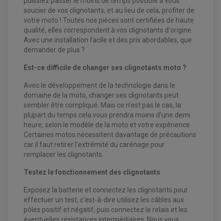
puissiez passer le moins de temps possible à vous
soucier de vos clignotants, et au lieu de cela, profiter de
EQUIPEMENT FREINAGE MOTO CROSS ET
HUILE ET PRODUIT D'ENTRETIEN QUAD
votre moto ! Toutes nos pièces sont certifiées de haute
FREINAGE
ENDURO
qualité, elles correspondent à vos clignotants d'origine.
HUILE POUR QUAD
ACCESSOIRE + VISSERIE FREINAGE
ACCESSOIRES FREINAGE
PRODUIT D'ENTRETIEN QUAD
Avec une installation facile et des prix abordables, que
DISQUE DE FREIN
DISQUE DE FREIN AVANT
PLAQUETTE DE FREIN
DISQUE DE FREIN ARRIÈRE
demander de plus ?
KIT DURITE DE FREIN
PLAQUETTE DE FREIN
JANTES / ACCESSOIRES QUAD ET SSV
KIT DURITE D'EMBRAYAGE MOTO
KIT RÉPARATION PÉDALE DE FREIN
Est-ce difficile de changer ses clignotants moto ?
KIT RÉPARATION ÉTRIER DE FREIN
CHAÎNE A NEIGE QUAD-SSV
KIT RÉPARATION MAÎTRE CYLINDRE
KIT RÉPARATION MAÎTRE CYLINDRE
CHAÎNES A NEIGE
KIT RÉPARATION ÉTRIER DE FREIN
PRODUIT ENTRETIEN
MAÎTRE CYLINDRE
CHAMBRE A AIR QUAD ET SSV
Avec le développement de la technologie dans le
FILTRE A AIR
CLOUS / CRAMPON VISSABLE
domaine de la moto, changer ses clignotants peut
FILTRE A HUILE
ÉLARGISSEURES DE VOIES QUAD
ROULEMENT MOTO CROSS ET ENDURO
sembler être compliqué. Mais ce n’est pas le cas, la
BOUGIE SCOOTER
HUILE ET PRODUIT D'ENTRETIEN
JANTES QUAD ET SSV
ROULEMENT DE ROUE AVANT
PRODUIT D'ENTRETIEN
plupart du temps cela vous prendra moins d’une demi
HUILE MOTEUR
ROULEMENT DE ROUE ARRIÈRE
FILTRE A AIR K&N
heure, selon le modèle de la moto et votre expérience.
PRODUIT D'ENTRETIEN
ROULEMENT D'AMORTISSEUR
ROULEMENT BIELLETTES
Certaines motos nécessitent davantage de précautions
ROULEMENT COLONNE DE DIRECTION
HUILE ET LUBRIFIANTS SCOOTER
car il faut retirer l'extrémité du carénage pour
PARTIE CYCLE
ROULEMENT BRAS OSCILLANT
HUILE SCOOTER
remplacer les clignotants.
ARAIGNÉE / SUPPORT CARÉNAGE
PRODUIT D'ENTRETIEN SCOOTER
BULLE / PARE-BRISE
Testez le fonctionnement des clignotants
CÂBLE ACCÉLÉRATEUR
CABLE D'EMBRAYAGE
PARTIE CYCLE
KIT RABAISSEMENT MOTO
Exposez la batterie et connectez les clignotants pour
BULLE / PARE-BRISE
KIT STREET BIKE
effectuer un test, c'est-à-dire utilisez les câbles aux
LEVIER DE FREIN
LEVIER DE FREIN
RÉTROVISEUR TYPE ORIGINE
LEVIER D'EMBRAYAGE
pôles positif et négatif, puis connectez le relais et les
OPTIQUE TYPE ORIGINE
éventuelles résistances intermédiaires. Nous vous