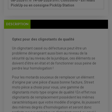
08-2026
et le
14-08-2026
avec
Colissimo - En relais
CHARGEUR BATTERIE
REDRESSEUR / RÉGULATEUR
KIT RÉPARATION CARBU
CLIGNOTANT MOTO
PickUp ou en consigne PickUp Station
ECLAIRAGE SCOOTER
KIT RÉPARATION POMPE A EAU
CLIGNOTANT TYPE ORIGINE
POMPE A ESSENCE
PIPE D'ADMISSION
DÉMARREUR
RADIATEUR
ECLAIRAGE MOTO
DURITE RADIATEUR
FEUX ADDITIONNELS
FREINAGE
KIT RECONDITIONNEMENT DEMARREUR
DESCRIPTION
DISQUE DE FREIN AVANT
POMPE A ESSENCE
ACCESSOIRE + VISSERIE FREINAGE
REDRESSEUR / REGULATEUR
DISQUE DE FREIN ARRIERE
STATOR
PLAQUETTE DE FREIN AVANT
Optez pour des clignotants de qualité
PLAQUETTE DE FREIN ARRIERE
MAÎTRE CYLINDRE
ENTRETIEN MOTO
Un clignotant cassé ou défectueux peut être un
ATELIER, PADDOCK, STAND
problème dérangeant aussi bien au niveau de la
ANTIPARASITE NGK
sécurité qu'au niveau de la juridique, ces éléments se
BOUGIE NGK
FILTRE A AIR
doivent d'être en état et de fonctionner sous peine de
FILTRE A HUILE
perdre leur homologation !
FILTRE ET ACCESSOIRE ESSENCE
OUTILLAGE
Pour les motards soucieux de remplacer un élément
PRODUIT D'ENTRETIEN
d'origine par une pièce d'aussi bonne facture, Street
moto pièce a choisi pour vous, une gamme de
clignotants moto type origine de qualité ! En effet nos
clignotants de remplacement possèdent les mêmes
caractéristiques que votre modèle d'origine, ils jouissent
des mêmes degrés d'homologation et seront donc