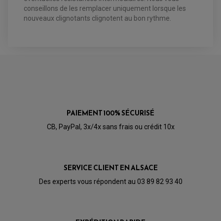
PÉDALE DE FREIN
conseillons de les remplacer uniquement lorsque les
PIÈCE MOTEUR
REPOSE PIED TYPE ORIGINE
RETROVISEUR MOTO TYPE ORIGINE
nouveaux clignotants clignotent au bon rythme.
GALET DE VARIATEUR
SÉLECTEUR DE VITESSE
COURROIE
VARIATEUR SCOOTER
POMPE A ESSENCE
PAIEMENT 100% SÉCURISÉ
CB, PayPal, 3x/4x sans frais ou crédit 10x
SERVICE CLIENT EN ALSACE
Des experts vous répondent au 03 89 82 93 40