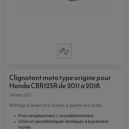
Clignotant moto type origine pour
Honda CBR125R de 2011 à 2018.
Version LED.
Montage à l'avant et à l'arrière, à gauche et à droite.
ACCESSOIRES QUAD
Pour remplacement / reconditionnement.
ACCESSOIRES ANODISES POUR QUAD
Côtes et caractéristiques identiques à la première
BOUCHON DE RÉSERVOIR QUAD
GUIDON QUAD
monte.