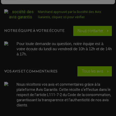
OUTILLAGE ET ACCESSOIRES ATELIER
DEMI COCOTTE
QUAD
PNEUMATIQUE
ACCESSOIRE ATELIER QUAD
Marchand approuvé par la Société des Avis
SUSPENSION
CHAMBRE A AIR
OUTILLAGE QUAD
Garantis,
cliquez ici pour vérifier
.
NOS MARQUES
JOINT SPY
FOURCHE ET AMORTISSEUR
ACCESSOIRE SCOOTER APRILIA
PROTECTION MOTO
ACCESSOIRE SCOOTER BMW
NOTRE ÉQUIPE À VOTRE ÉCOUTE
Nous contacter
chevron_right
COUVRE CARTER ET SLIDER
ACCESSOIRE SCOOTER GILERA
PATINS DE PROTECTION TOP BLOCK
PATIN DE RECHANGE TOP BLOCK
ACCESSOIRE SCOOTER HONDA
PROTECTION RADIATEUR
Pour toute demande ou question, notre équipe est à 
ACCESSOIRE SCOOTER KYMCO
PROTECTION FOURCHE ET BRAS OSCILLANT
votre écoute du lundi au vendredi de 10h à 12h et de 14h 
PROTECTION SILENCIEUX
ACCESSOIRE SCOOTER MBK
à 17h. 
PROTECTION LEVIER
ACCESSOIRE SCOOTER PEUGEOT
TAMPONS ALLOY ULTIMA
ACCESSOIRE SCOOTER PIAGGIO
ACCESSOIRE SCOOTER SUZUKI
ROULEMENT MOTO
VOS AVIS ET COMMENTAIRES
Tous les avis
chevron_right
ACCESSOIRE SCOOTER VESPA
ROULEMENT DE ROUE
ACCESSOIRE SCOOTER YAMAHA
ROULEMENT DE DIRECTION
Nous récoltons vos avis et commentaires grâce à la
plateforme Avis Garantis. Cette récolte s'effectue dans le
TRANSMISSION
respect de l'article L111-7-2 du Code de la consommation,
AMORTISSEUR DE COUPLE
garantissant la transparence et l'authenticité de nos avis
EMBRAYAGE MOTO
KIT CHAÎNE MOTO
clients.