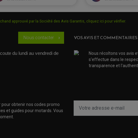
chand approuvé par la Société des Avis Garantis,
cliquez ici pour vérifier
.
ption.
VOS AVIS ET COMMENTAIRES
Nous contacter
chevron_right
coute du lundi au vendredi de 
Nous récoltons vos avis e
fils trop courts pour arrière gauche africa twin).
s'effectue dans le respec
transparence et l'authenti
r pour obtenir nos codes promo
uces et guides pour motards. Vous
moment.