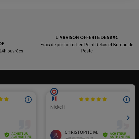
4.1
/5
LIVRAISON OFFERTE DÈS 89€
Basé sur 14 avis
DE
Frais de port offert en Point Relais et Bureau de
 24h ouvrées
Poste