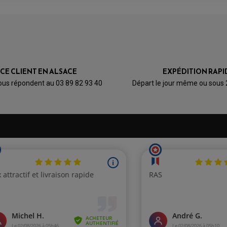
AVIS À PROPOS DU PRODUIT
6
5
2
1
0
ICE CLIENT EN ALSACE
EXPÉDITION RAPI
1★
2★
3★
4★
5★
ous répondent au 03 89 82 93 40
Départ le jour même ou sous