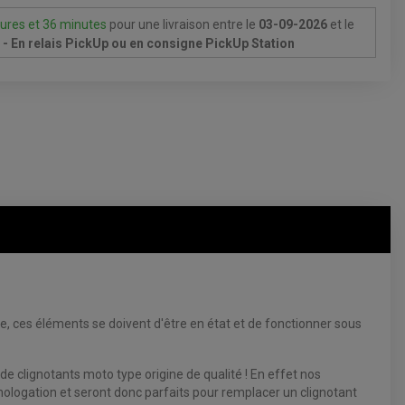
ures et 36 minutes
pour une livraison
entre le
03-09-2026
et le
- En relais PickUp ou en consigne PickUp Station
e, ces éléments se doivent d'être en état et de fonctionner sous
e clignotants moto type origine de qualité ! En effet nos
logation et seront donc parfaits pour remplacer un clignotant