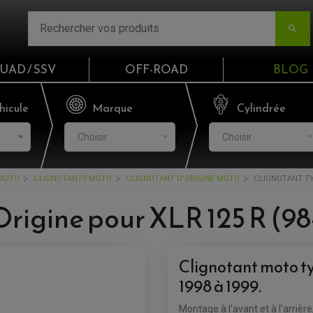

UAD / SSV
OFF-ROAD
BLOG
Email
hicule
Marque
Cylindrée
Choisir
Choisir
Mot de passe
 MOTO
CLIGNOTANTS MOTO
CLIGNOTANT D'ORIGINE MOTO
CLIGNOTANT TYP
Mot de p
Origine pour XLR 125 R (98
CO
Clignotant moto t
S'I
1998 à 1999.
Montage à l'avant et à l'arrière