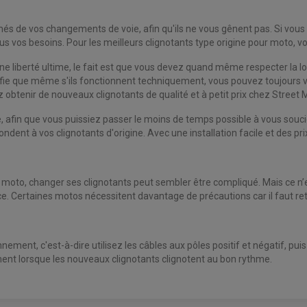
ormés de vos changements de voie, afin qu'ils ne vous gênent pas. Si vo
s vos besoins. Pour les meilleurs clignotants type origine pour moto, vo
e liberté ultime, le fait est que vous devez quand même respecter la l
nifie que même s'ils fonctionnent techniquement, vous pouvez toujours vo
obtenir de nouveaux clignotants de qualité et à petit prix chez Street 
afin que vous puissiez passer le moins de temps possible à vous soucier 
ondent à vos clignotants d'origine. Avec une installation facile et des 
moto, changer ses clignotants peut sembler être compliqué. Mais ce n’e
e. Certaines motos nécessitent davantage de précautions car il faut ret
ement, c'est-à-dire utilisez les câbles aux pôles positif et négatif, pui
ent lorsque les nouveaux clignotants clignotent au bon rythme.