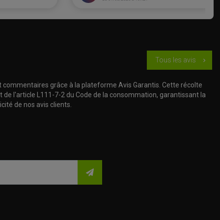
Tous les avis
chevron_right
t commentaires grâce à la plateforme Avis Garantis. Cette récolte
t de l'article L111-7-2 du Code de la consommation, garantissant la
cité de nos avis clients.