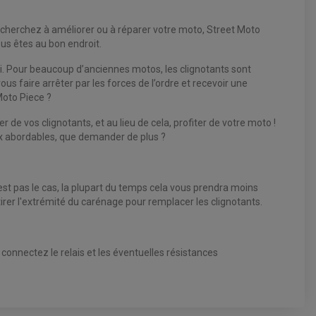
us cherchez à améliorer ou à réparer votre moto, Street Moto
us êtes au bon endroit.
oi. Pour beaucoup d’anciennes motos, les clignotants sont
us faire arrêter par les forces de l’ordre et recevoir une
Moto Piece ?
de vos clignotants, et au lieu de cela, profiter de votre moto !
prix abordables, que demander de plus ?
st pas le cas, la plupart du temps cela vous prendra moins
irer l'extrémité du carénage pour remplacer les clignotants.
s connectez le relais et les éventuelles résistances