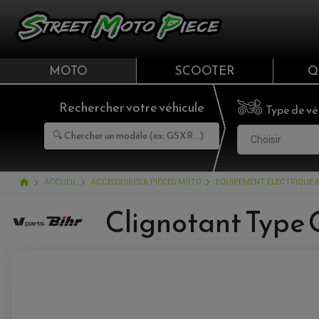
MOTO
SCOOTER
Q
Rechercher votre véhicule
Type de vé
Choisir
home
ACCUEIL
ACCESSOIRES & PIÈCES MOTO
EQUIPEMENT ÉLECTRIQUE
Clignotant Type 