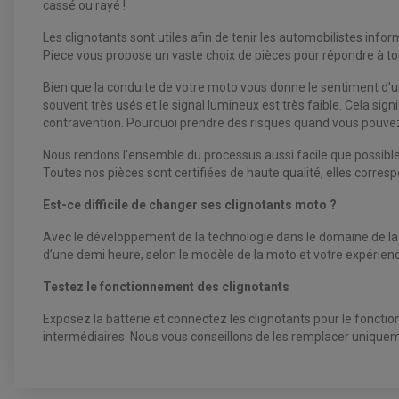
cassé ou rayé !
Les clignotants sont utiles afin de tenir les automobilistes inf
Piece vous propose un vaste choix de pièces pour répondre à tou
Bien que la conduite de votre moto vous donne le sentiment d'un
souvent très usés et le signal lumineux est très faible. Cela sig
contravention. Pourquoi prendre des risques quand vous pouvez 
Nous rendons l'ensemble du processus aussi facile que possible, 
Toutes nos pièces sont certifiées de haute qualité, elles corresp
Est-ce difficile de changer ses clignotants moto ?
Avec le développement de la technologie dans le domaine de la 
d’une demi heure, selon le modèle de la moto et votre expérienc
Testez le fonctionnement des clignotants
Exposez la batterie et connectez les clignotants pour le fonctionn
intermédiaires. Nous vous conseillons de les remplacer uniquem