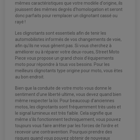
mêmes caractéristiques que votre modèle d'origine, ils
jouissent des mêmes degrés d'homologation et seront
donc parfaits pour remplacer un clignotant cassé ou
rayé !
Les clignotants sont essentiels afin de tenir les
automobilistes informés de vos changements de voie,
afin qu'ils ne vous gênent pas. Si vous cherchez à
améliorer ou à réparer votre deux-roues, Street Moto
Piece vous propose un grand choix d’équipements
moto pour répondre à tous vos besoins. Pour les
meilleurs clignotants type origine pour moto, vous êtes
EQUIPEMENT ELECTRIQUE QUAD / SSV
au bon endroit.
ACCESSOIRES ELECTRIQUE QUAD / SSV
BOITIER CDI QUAD ET SSV
Bien que la conduite de votre moto vous donne le
CHARGEUR DE BATTERIE QUAD / SSV
COMPTEUR QUAD / SSV
sentiment d'une liberté ultime, vous devez quand bien
CONTACTEUR A CLÉ QUAD
même respecter la loi. Pour beaucoup d’anciennes
DÉMARREUR
motos, les clignotants sont fréquemment très usés et
ECLAIRAGE LED / HALOGÈNE
STATOR ET REDRESSEUR / REGULATEUR
le signal lumineux est très faible. Cela signifie que
VENTILATEUR DE RADIATEUR
même s'ils fonctionnent techniquement, vous pouvez
toujours vous faire arrêter par les forces de l’ordre et
EQUIPEMENT FREINAGE QUAD / SSV
recevoir une contravention. Pourquoi prendre des
PNEUMATIQUE
risques quand vous pouvez obtenir de nouveaux
DISQUE DE FREIN QUAD / SSV