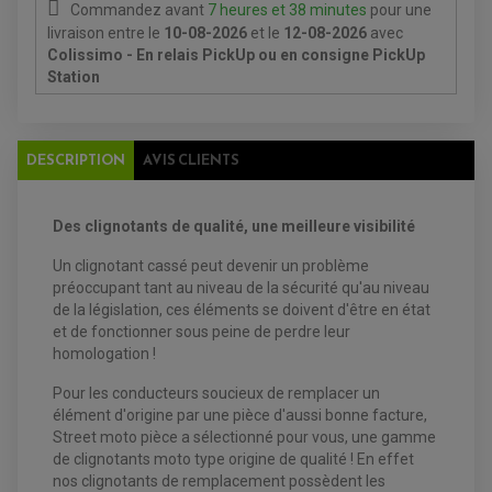
PIÈCE MOTEUR
BATTERIE SCOOTER
Commandez avant
7 heures et 38 minutes
pour une
BATTERIE
CHARGEUR DE BATTERIE
POMPE À EAU BOYESEN
livraison
entre le
10-08-2026
et le
12-08-2026
avec
CHARGEUR BATTERIE
REDRESSEUR / RÉGULATEUR
KIT RÉPARATION CARBU
CLIGNOTANT MOTO
ECLAIRAGE SCOOTER
Colissimo - En relais PickUp ou en consigne PickUp
KIT RÉPARATION POMPE A EAU
CLIGNOTANT TYPE ORIGINE
POMPE A ESSENCE
PIPE D'ADMISSION
Station
DÉMARREUR
RADIATEUR
ECLAIRAGE MOTO
DURITE RADIATEUR
FEUX ADDITIONNELS
FREINAGE
KIT RECONDITIONNEMENT DEMARREUR
DISQUE DE FREIN AVANT
POMPE A ESSENCE
DESCRIPTION
AVIS CLIENTS
ACCESSOIRE + VISSERIE FREINAGE
REDRESSEUR / REGULATEUR
DISQUE DE FREIN ARRIERE
STATOR
PLAQUETTE DE FREIN AVANT
PLAQUETTE DE FREIN ARRIERE
MAÎTRE CYLINDRE
Des clignotants de qualité, une meilleure visibilité
ENTRETIEN MOTO
ATELIER, PADDOCK, STAND
Un clignotant cassé peut devenir un problème
ANTIPARASITE NGK
préoccupant tant au niveau de la sécurité qu'au niveau
BOUGIE NGK
FILTRE A AIR
de la législation, ces éléments se doivent d'être en état
FILTRE A HUILE
et de fonctionner sous peine de perdre leur
FILTRE ET ACCESSOIRE ESSENCE
homologation !
OUTILLAGE
PRODUIT D'ENTRETIEN
Pour les conducteurs soucieux de remplacer un
élément d'origine par une pièce d'aussi bonne facture,
Street moto pièce a sélectionné pour vous, une gamme
de clignotants moto type origine de qualité ! En effet
nos clignotants de remplacement possèdent les