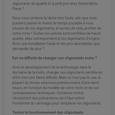
KIT DURITE DE FREIN QUAD
MOUSSE
clignotants de qualité et à petit prix chez Street Moto
KIT REPARATION MAÎTRE CYLINDRE QUAD / SSV
CHAMBRE À AIR
Piece ?
PLAQUETTES DE FREIN QUAD / SSV
Nous vous rendons la tâche très facile, afin que vous
EQUIPEMENT FREINAGE MOTO CROSS ET
HUILE ET PRODUIT D'ENTRETIEN QUAD
puissiez passer le moins de temps possible à vous
FREINAGE
ENDURO
HUILE POUR QUAD
soucier de vos clignotants, et au lieu de cela, profiter de
ACCESSOIRE + VISSERIE FREINAGE
ACCESSOIRES FREINAGE
PRODUIT D'ENTRETIEN QUAD
DISQUE DE FREIN
DISQUE DE FREIN AVANT
votre moto ! Toutes nos pièces sont certifiées de haute
PLAQUETTE DE FREIN
DISQUE DE FREIN ARRIÈRE
qualité, elles correspondent à vos clignotants d'origine.
KIT DURITE DE FREIN
PLAQUETTE DE FREIN
JANTES / ACCESSOIRES QUAD ET SSV
Avec une installation facile et des prix abordables, que
KIT DURITE D'EMBRAYAGE MOTO
KIT RÉPARATION PÉDALE DE FREIN
CHAÎNE A NEIGE QUAD-SSV
KIT RÉPARATION ÉTRIER DE FREIN
KIT RÉPARATION MAÎTRE CYLINDRE
demander de plus ?
CHAÎNES A NEIGE
KIT RÉPARATION MAÎTRE CYLINDRE
KIT RÉPARATION ÉTRIER DE FREIN
PRODUIT ENTRETIEN
CHAMBRE A AIR QUAD ET SSV
MAÎTRE CYLINDRE
Est-ce difficile de changer ses clignotants moto ?
FILTRE A AIR
CLOUS / CRAMPON VISSABLE
FILTRE A HUILE
ÉLARGISSEURES DE VOIES QUAD
ROULEMENT MOTO CROSS ET ENDURO
BOUGIE SCOOTER
JANTES QUAD ET SSV
HUILE ET PRODUIT D'ENTRETIEN
Avec le développement de la technologie dans le
ROULEMENT DE ROUE AVANT
PRODUIT D'ENTRETIEN
domaine de la moto, changer ses clignotants semble en
HUILE MOTEUR
ROULEMENT DE ROUE ARRIÈRE
FILTRE A AIR K&N
PRODUIT D'ENTRETIEN
ROULEMENT D'AMORTISSEUR
effet être une tâche difficile. Mais ce n’est pas le cas, la
ROULEMENT BIELLETTES
plupart du temps cela vous prendra moins d’une demi
ROULEMENT COLONNE DE DIRECTION
HUILE ET LUBRIFIANTS SCOOTER
heure, en fonction du modèle de votre moto et de vos
PARTIE CYCLE
ROULEMENT BRAS OSCILLANT
HUILE SCOOTER
connaissances techniques. Certaines motos
ARAIGNÉE / SUPPORT CARÉNAGE
PRODUIT D'ENTRETIEN SCOOTER
BULLE / PARE-BRISE
nécessitent des précautions car il faut retirer
CÂBLE ACCÉLÉRATEUR
l'extrémité du carénage pour remplacer les clignotants.
CABLE D'EMBRAYAGE
PARTIE CYCLE
KIT RABAISSEMENT MOTO
BULLE / PARE-BRISE
Testez le fonctionnement des clignotants
KIT STREET BIKE