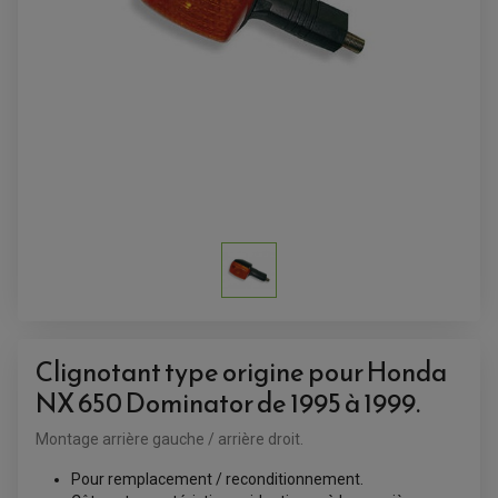
SUPPORT ANTIVOL
Clignotant type origine pour Honda
NX 650 Dominator de 1995 à 1999.
Montage arrière gauche / arrière droit.
ACCESSOIRES QUAD
Pour remplacement / reconditionnement.
ACCESSOIRES ANODISES POUR QUAD