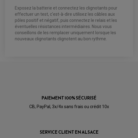
LEVIER DE FREIN
LEVIER DE FREIN
RÉTROVISEUR TYPE ORIGINE
LEVIER D'EMBRAYAGE
Exposez la batterie et connectez les clignotants pour
OPTIQUE TYPE ORIGINE
effectuer un test, c'est-à-dire utilisez les câbles aux
PÉDALE DE FREIN
PIÈCE MOTEUR
REPOSE PIED TYPE ORIGINE
pôles positif et négatif, puis connectez le relais et les
RETROVISEUR MOTO TYPE ORIGINE
GALET DE VARIATEUR
éventuelles résistances intermédiaires. Nous vous
SÉLECTEUR DE VITESSE
COURROIE
conseillons de les remplacer uniquement lorsque les
VARIATEUR SCOOTER
nouveaux clignotants clignotent au bon rythme.
POMPE A ESSENCE
AVIS À PROPOS DU PRODUIT
5.0
/5
VOIR L'ATTESTATION
PAIEMENT 100% SÉCURISÉ
Basé sur 1 avis
Avis soumis à un contrôle
CB, PayPal, 3x/4x sans frais ou crédit 10x
Acheteur Vérifié
Publié le 23/08/2019 à 15:11
(Date de commande : 12/08/2019)
SERVICE CLIENT EN ALSACE
Correspond a la commande