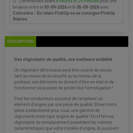
BATTERIE
Commandez avant
8 heures et 29 minutes
pour une
CHARGEUR DE BATTERIE
POMPE À EAU BOYESEN
CHARGEUR BATTERIE
REDRESSEUR / RÉGULATEUR
livraison
entre le
03-09-2026
et le
05-09-2026
avec
KIT RÉPARATION CARBU
CLIGNOTANT MOTO
ECLAIRAGE SCOOTER
KIT RÉPARATION POMPE A EAU
Colissimo - En relais PickUp ou en consigne PickUp
CLIGNOTANT TYPE ORIGINE
POMPE A ESSENCE
PIPE D'ADMISSION
DÉMARREUR
Station
RADIATEUR
ECLAIRAGE MOTO
DURITE RADIATEUR
FEUX ADDITIONNELS
FREINAGE
KIT RECONDITIONNEMENT DEMARREUR
DISQUE DE FREIN AVANT
POMPE A ESSENCE
ACCESSOIRE + VISSERIE FREINAGE
REDRESSEUR / REGULATEUR
DESCRIPTION
DISQUE DE FREIN ARRIERE
STATOR
PLAQUETTE DE FREIN AVANT
PLAQUETTE DE FREIN ARRIERE
MAÎTRE CYLINDRE
ENTRETIEN MOTO
Des clignotants de qualité, une meilleure visibilité
ATELIER, PADDOCK, STAND
ANTIPARASITE NGK
Un clignotant défectueux peut être source de soucis
BOUGIE NGK
tant au niveau de la sécurité qu'au niveau de la
FILTRE A AIR
juridique, ces éléments se doivent d'être en état et de
FILTRE A HUILE
FILTRE ET ACCESSOIRE ESSENCE
fonctionner sous peine de perdre leur homologation !
OUTILLAGE
PRODUIT D'ENTRETIEN
Pour les conducteurs soucieux de remplacer un
élément d'origine par une pièce de qualité, Street moto
pièce a sélectionné pour vous, une gamme de
clignotants moto type origine de qualité ! En effet nos
clignotants de remplacement possèdent les mêmes
caractéristiques que votre modèle d'origine, ils jouissent