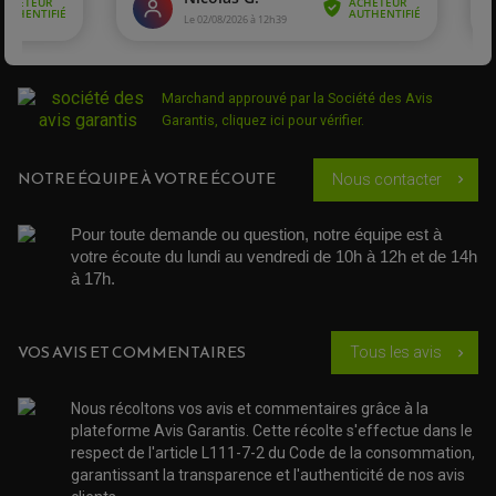
POMPE A ESSENCE
POIGNÉE
PIPE D'ADMISSION
GUIDON CROSS ET ENDURO
OUTILLAGE ET ACCESSOIRES ATELIER
DEMI COCOTTE
QUAD
PNEUMATIQUE
ACCESSOIRE ATELIER QUAD
SUSPENSION
CHAMBRE A AIR
OUTILLAGE QUAD
Marchand approuvé par la Société des Avis
NOS MARQUES
JOINT SPY
Garantis,
cliquez ici pour vérifier
.
FOURCHE ET AMORTISSEUR
ACCESSOIRE SCOOTER APRILIA
PROTECTION MOTO
ACCESSOIRE SCOOTER BMW
COUVRE CARTER ET SLIDER
NOTRE ÉQUIPE À VOTRE ÉCOUTE
Nous contacter
chevron_right
ACCESSOIRE SCOOTER GILERA
PATINS DE PROTECTION TOP BLOCK
PATIN DE RECHANGE TOP BLOCK
ACCESSOIRE SCOOTER HONDA
PROTECTION RADIATEUR
ACCESSOIRE SCOOTER KYMCO
PROTECTION FOURCHE ET BRAS OSCILLANT
Pour toute demande ou question, notre équipe est à 
PROTECTION SILENCIEUX
ACCESSOIRE SCOOTER MBK
votre écoute du lundi au vendredi de 10h à 12h et de 14h 
PROTECTION LEVIER
ACCESSOIRE SCOOTER PEUGEOT
à 17h. 
TAMPONS ALLOY ULTIMA
ACCESSOIRE SCOOTER PIAGGIO
ACCESSOIRE SCOOTER SUZUKI
ROULEMENT MOTO
ACCESSOIRE SCOOTER VESPA
VOS AVIS ET COMMENTAIRES
Tous les avis
chevron_right
ROULEMENT DE ROUE
ACCESSOIRE SCOOTER YAMAHA
ROULEMENT DE DIRECTION
Nous récoltons vos avis et commentaires grâce à la
TRANSMISSION
plateforme Avis Garantis. Cette récolte s'effectue dans le
AMORTISSEUR DE COUPLE
respect de l'article L111-7-2 du Code de la consommation,
EMBRAYAGE MOTO
garantissant la transparence et l'authenticité de nos avis
KIT CHAÎNE MOTO