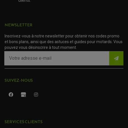
clients.
NEWSLETTER
Inscrivez-vous à notre newsletter pour obtenir nos codes promo
et bons plans, ainsi que des astuces et guides pour motards. Vous
pouvez vous désinscrire à tout moment.
SUIVEZ-NOUS
ROULEMENT QUAD / SSV
JOINT DE TIGE D'AMORTISSEUR
KIT ROULEMENT D'AMORTISSEUR
SERVICES CLIENTS
KIT ROULEMENT DE BRAS OSCILLANT
KIT ROULEMENT DE BIELLETTES D'AMORTISSEUR