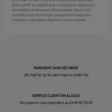
effectuer un test, c'est-à-dire utilisez les câbles aux
OPTIQUE TYPE ORIGINE
pôles positif et négatif, puis connectez le relais et les
PÉDALE DE FREIN
éventuelles résistances intermédiaires. Nous vous
PIÈCE MOTEUR
REPOSE PIED TYPE ORIGINE
RETROVISEUR MOTO TYPE ORIGINE
conseillons de les changer uniquement lorsque les
GALET DE VARIATEUR
SÉLECTEUR DE VITESSE
COURROIE
nouveaux clignotants clignotent au bon rythme.
VARIATEUR SCOOTER
POMPE A ESSENCE
PAIEMENT 100% SÉCURISÉ
CB, PayPal, 3x/4x sans frais ou crédit 10x
SERVICE CLIENT EN ALSACE
Des experts vous répondent au 03 89 82 93 40