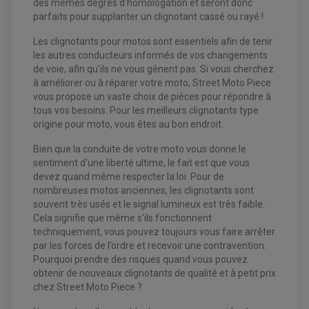
des mêmes degrés d'homologation et seront donc
parfaits pour supplanter un clignotant cassé ou rayé !
Les clignotants pour motos sont essentiels afin de tenir
les autres conducteurs informés de vos changements
de voie, afin qu'ils ne vous gênent pas. Si vous cherchez
à améliorer ou à réparer votre moto, Street Moto Piece
vous propose un vaste choix de pièces pour répondre à
tous vos besoins. Pour les meilleurs clignotants type
origine pour moto, vous êtes au bon endroit.
EQUIPEMENT ELECTRIQUE QUAD / SSV
Bien que la conduite de votre moto vous donne le
ACCESSOIRES ELECTRIQUE QUAD / SSV
sentiment d'une liberté ultime, le fait est que vous
BOITIER CDI QUAD ET SSV
devez quand même respecter la loi. Pour de
CHARGEUR DE BATTERIE QUAD / SSV
nombreuses motos anciennes, les clignotants sont
COMPTEUR QUAD / SSV
CONTACTEUR A CLÉ QUAD
souvent très usés et le signal lumineux est très faible.
DÉMARREUR
Cela signifie que même s'ils fonctionnent
ECLAIRAGE LED / HALOGÈNE
techniquement, vous pouvez toujours vous faire arrêter
STATOR ET REDRESSEUR / REGULATEUR
VENTILATEUR DE RADIATEUR
par les forces de l’ordre et recevoir une contravention.
Pourquoi prendre des risques quand vous pouvez
obtenir de nouveaux clignotants de qualité et à petit prix
EQUIPEMENT FREINAGE QUAD / SSV
PNEUMATIQUE
chez Street Moto Piece ?
DISQUE DE FREIN QUAD / SSV
KIT DURITE DE FREIN QUAD
MOUSSE