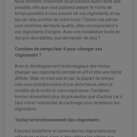
KIT REPARATION MAÎTRE CYLINDRE QUAD / SSV
CHAMBRE À AIR
Nous rendons l'ensemble du processus aussi facile que
PLAQUETTES DE FREIN QUAD / SSV
possible, afin que vous puissiez passer le moins de
temps possible à vous soucier de vos clignotants, et au
EQUIPEMENT FREINAGE MOTO CROSS ET
HUILE ET PRODUIT D'ENTRETIEN QUAD
lieu de cela, profiter de votre moto ! Toutes nos pièces
FREINAGE
ENDURO
HUILE POUR QUAD
sont certifiées de haute qualité, elles correspondent à
ACCESSOIRE + VISSERIE FREINAGE
ACCESSOIRES FREINAGE
PRODUIT D'ENTRETIEN QUAD
DISQUE DE FREIN
vos clignotants d'origine. Avec une installation facile et
DISQUE DE FREIN AVANT
PLAQUETTE DE FREIN
DISQUE DE FREIN ARRIÈRE
des prix abordables, que demander de plus ?
KIT DURITE DE FREIN
PLAQUETTE DE FREIN
JANTES / ACCESSOIRES QUAD ET SSV
KIT DURITE D'EMBRAYAGE MOTO
KIT RÉPARATION PÉDALE DE FREIN
Combien de temps faut-il pour changer ses
KIT RÉPARATION ÉTRIER DE FREIN
CHAÎNE A NEIGE QUAD-SSV
KIT RÉPARATION MAÎTRE CYLINDRE
KIT RÉPARATION MAÎTRE CYLINDRE
CHAÎNES A NEIGE
clignotants ?
KIT RÉPARATION ÉTRIER DE FREIN
PRODUIT ENTRETIEN
MAÎTRE CYLINDRE
CHAMBRE A AIR QUAD ET SSV
FILTRE A AIR
CLOUS / CRAMPON VISSABLE
Avec le développement technologique des motos,
FILTRE A HUILE
ÉLARGISSEURES DE VOIES QUAD
ROULEMENT MOTO CROSS ET ENDURO
changer ses clignotants semble en effet être une tâche
BOUGIE SCOOTER
HUILE ET PRODUIT D'ENTRETIEN
JANTES QUAD ET SSV
ROULEMENT DE ROUE AVANT
PRODUIT D'ENTRETIEN
difficile. Mais ce n’est pas le cas, la plupart du temps
HUILE MOTEUR
ROULEMENT DE ROUE ARRIÈRE
FILTRE A AIR K&N
PRODUIT D'ENTRETIEN
cela vous prendra moins d’une demi heure, selon le
ROULEMENT D'AMORTISSEUR
ROULEMENT BIELLETTES
modèle de la moto et votre expérience. Certaines
ROULEMENT COLONNE DE DIRECTION
HUILE ET LUBRIFIANTS SCOOTER
motos nécessitent plus de précaution que d’autres car il
PARTIE CYCLE
ROULEMENT BRAS OSCILLANT
HUILE SCOOTER
faut retirer l'extrémité du carénage pour remplacer les
ARAIGNÉE / SUPPORT CARÉNAGE
PRODUIT D'ENTRETIEN SCOOTER
BULLE / PARE-BRISE
clignotants.
CÂBLE ACCÉLÉRATEUR
CABLE D'EMBRAYAGE
Testez le fonctionnement des clignotants
PARTIE CYCLE
KIT RABAISSEMENT MOTO
BULLE / PARE-BRISE
KIT STREET BIKE
Exposez la batterie et connectez les clignotants pour
LEVIER DE FREIN
LEVIER DE FREIN
RÉTROVISEUR TYPE ORIGINE
LEVIER D'EMBRAYAGE