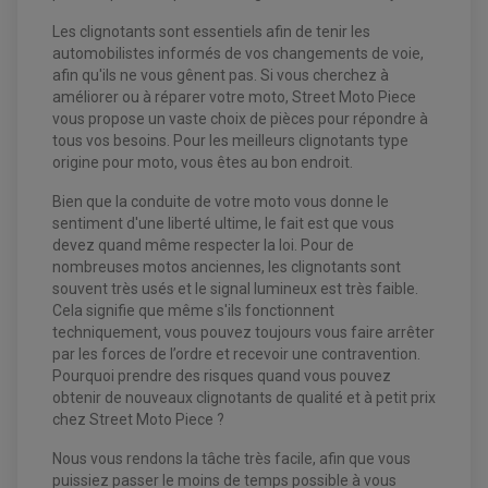
Les clignotants sont essentiels afin de tenir les
automobilistes informés de vos changements de voie,
afin qu'ils ne vous gênent pas. Si vous cherchez à
améliorer ou à réparer votre moto, Street Moto Piece
vous propose un vaste choix de pièces pour répondre à
tous vos besoins. Pour les meilleurs clignotants type
origine pour moto, vous êtes au bon endroit.
Bien que la conduite de votre moto vous donne le
EQUIPEMENT ELECTRIQUE QUAD / SSV
sentiment d'une liberté ultime, le fait est que vous
ACCESSOIRES ELECTRIQUE QUAD / SSV
BOITIER CDI QUAD ET SSV
devez quand même respecter la loi. Pour de
CHARGEUR DE BATTERIE QUAD / SSV
nombreuses motos anciennes, les clignotants sont
COMPTEUR QUAD / SSV
souvent très usés et le signal lumineux est très faible.
CONTACTEUR A CLÉ QUAD
DÉMARREUR
Cela signifie que même s'ils fonctionnent
ECLAIRAGE LED / HALOGÈNE
techniquement, vous pouvez toujours vous faire arrêter
STATOR ET REDRESSEUR / REGULATEUR
par les forces de l’ordre et recevoir une contravention.
VENTILATEUR DE RADIATEUR
Pourquoi prendre des risques quand vous pouvez
obtenir de nouveaux clignotants de qualité et à petit prix
EQUIPEMENT FREINAGE QUAD / SSV
chez Street Moto Piece ?
PNEUMATIQUE
DISQUE DE FREIN QUAD / SSV
KIT DURITE DE FREIN QUAD
MOUSSE
Nous vous rendons la tâche très facile, afin que vous
KIT REPARATION MAÎTRE CYLINDRE QUAD / SSV
CHAMBRE À AIR
PLAQUETTES DE FREIN QUAD / SSV
puissiez passer le moins de temps possible à vous