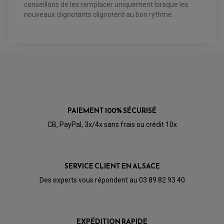
PÉDALE DE FREIN
conseillons de les remplacer uniquement lorsque les
PIÈCE MOTEUR
REPOSE PIED TYPE ORIGINE
nouveaux clignotants clignotent au bon rythme.
RETROVISEUR MOTO TYPE ORIGINE
GALET DE VARIATEUR
SÉLECTEUR DE VITESSE
COURROIE
VARIATEUR SCOOTER
POMPE A ESSENCE
PAIEMENT 100% SÉCURISÉ
CB, PayPal, 3x/4x sans frais ou crédit 10x
SERVICE CLIENT EN ALSACE
Des experts vous répondent au 03 89 82 93 40
EXPÉDITION RAPIDE