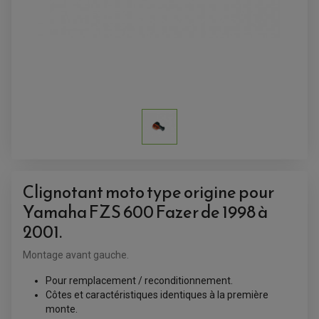
Clignotant moto type origine pour
Yamaha FZS 600 Fazer de 1998 à
2001.
Montage avant gauche.
ACCESSOIRES QUAD
Pour remplacement / reconditionnement.
ACCESSOIRES ANODISES POUR QUAD
Côtes et caractéristiques identiques à la première
BOUCHON DE RÉSERVOIR QUAD
monte.
GUIDON QUAD