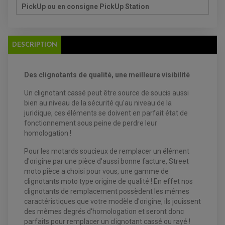
CHARGEUR BATTERIE
REDRESSEUR / RÉGULATEUR
KIT RÉPARATION CARBU
PickUp ou en consigne PickUp Station
CLIGNOTANT MOTO
ECLAIRAGE SCOOTER
KIT RÉPARATION POMPE A EAU
CLIGNOTANT TYPE ORIGINE
POMPE A ESSENCE
PIPE D'ADMISSION
DÉMARREUR
RADIATEUR
ECLAIRAGE MOTO
DURITE RADIATEUR
FEUX ADDITIONNELS
FREINAGE
DESCRIPTION
KIT RECONDITIONNEMENT DEMARREUR
DISQUE DE FREIN AVANT
POMPE A ESSENCE
ACCESSOIRE + VISSERIE FREINAGE
REDRESSEUR / REGULATEUR
DISQUE DE FREIN ARRIERE
STATOR
PLAQUETTE DE FREIN AVANT
Des clignotants de qualité, une meilleure visibilité
PLAQUETTE DE FREIN ARRIERE
MAÎTRE CYLINDRE
ENTRETIEN MOTO
Un clignotant cassé peut être source de soucis aussi
ATELIER, PADDOCK, STAND
bien au niveau de la sécurité qu'au niveau de la
ANTIPARASITE NGK
juridique, ces éléments se doivent en parfait état de
BOUGIE NGK
fonctionnement sous peine de perdre leur
FILTRE A AIR
FILTRE A HUILE
homologation !
FILTRE ET ACCESSOIRE ESSENCE
OUTILLAGE
Pour les motards soucieux de remplacer un élément
PRODUIT D'ENTRETIEN
d'origine par une pièce d'aussi bonne facture, Street
moto pièce a choisi pour vous, une gamme de
clignotants moto type origine de qualité ! En effet nos
clignotants de remplacement possèdent les mêmes
caractéristiques que votre modèle d'origine, ils jouissent
des mêmes degrés d'homologation et seront donc
parfaits pour remplacer un clignotant cassé ou rayé !