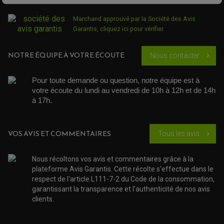
DEMI COCOTTE
QUAD
PNEUMATIQUE
ACCESSOIRE ATELIER QUAD
Marchand approuvé par la Société des Avis
SUSPENSION
CHAMBRE A AIR
OUTILLAGE QUAD
Garantis,
cliquez ici pour vérifier
.
NOS MARQUES
JOINT SPY
FOURCHE ET AMORTISSEUR
ACCESSOIRE SCOOTER APRILIA
PROTECTION MOTO
NOTRE ÉQUIPE À VOTRE ÉCOUTE
ACCESSOIRE SCOOTER BMW
Nous contacter
chevron_right
COUVRE CARTER ET SLIDER
ACCESSOIRE SCOOTER GILERA
PATINS DE PROTECTION TOP BLOCK
PATIN DE RECHANGE TOP BLOCK
ACCESSOIRE SCOOTER HONDA
PROTECTION RADIATEUR
Pour toute demande ou question, notre équipe est à 
ACCESSOIRE SCOOTER KYMCO
PROTECTION FOURCHE ET BRAS OSCILLANT
votre écoute du lundi au vendredi de 10h à 12h et de 14h 
PROTECTION SILENCIEUX
ACCESSOIRE SCOOTER MBK
à 17h. 
PROTECTION LEVIER
ACCESSOIRE SCOOTER PEUGEOT
TAMPONS ALLOY ULTIMA
ACCESSOIRE SCOOTER PIAGGIO
ACCESSOIRE SCOOTER SUZUKI
VOS AVIS ET COMMENTAIRES
ROULEMENT MOTO
Tous les avis
chevron_right
ACCESSOIRE SCOOTER VESPA
ROULEMENT DE ROUE
ACCESSOIRE SCOOTER YAMAHA
ROULEMENT DE DIRECTION
Nous récoltons vos avis et commentaires grâce à la
plateforme Avis Garantis. Cette récolte s'effectue dans le
TRANSMISSION
respect de l'article L111-7-2 du Code de la consommation,
AMORTISSEUR DE COUPLE
garantissant la transparence et l'authenticité de nos avis
EMBRAYAGE MOTO
KIT CHAÎNE MOTO
clients.