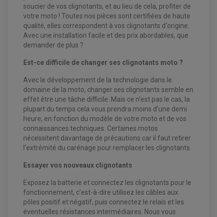
soucier de vos clignotants, et au lieu de cela, profiter de
EQUIPEMENT FREINAGE MOTO CROSS ET
votre moto ! Toutes nos pièces sont certifiées de haute
HUILE ET PRODUIT D'ENTRETIEN QUAD
FREINAGE
ENDURO
qualité, elles correspondent à vos clignotants d'origine.
HUILE POUR QUAD
ACCESSOIRE + VISSERIE FREINAGE
ACCESSOIRES FREINAGE
PRODUIT D'ENTRETIEN QUAD
Avec une installation facile et des prix abordables, que
DISQUE DE FREIN
DISQUE DE FREIN AVANT
demander de plus ?
PLAQUETTE DE FREIN
DISQUE DE FREIN ARRIÈRE
KIT DURITE DE FREIN
PLAQUETTE DE FREIN
JANTES / ACCESSOIRES QUAD ET SSV
KIT DURITE D'EMBRAYAGE MOTO
KIT RÉPARATION PÉDALE DE FREIN
Est-ce difficile de changer ses clignotants moto ?
KIT RÉPARATION ÉTRIER DE FREIN
CHAÎNE A NEIGE QUAD-SSV
KIT RÉPARATION MAÎTRE CYLINDRE
KIT RÉPARATION MAÎTRE CYLINDRE
CHAÎNES A NEIGE
KIT RÉPARATION ÉTRIER DE FREIN
PRODUIT ENTRETIEN
Avec le développement de la technologie dans le
MAÎTRE CYLINDRE
CHAMBRE A AIR QUAD ET SSV
FILTRE A AIR
CLOUS / CRAMPON VISSABLE
domaine de la moto, changer ses clignotants semble en
FILTRE A HUILE
ÉLARGISSEURES DE VOIES QUAD
ROULEMENT MOTO CROSS ET ENDURO
effet être une tâche difficile. Mais ce n’est pas le cas, la
BOUGIE SCOOTER
HUILE ET PRODUIT D'ENTRETIEN
JANTES QUAD ET SSV
ROULEMENT DE ROUE AVANT
plupart du temps cela vous prendra moins d’une demi
PRODUIT D'ENTRETIEN
HUILE MOTEUR
ROULEMENT DE ROUE ARRIÈRE
FILTRE A AIR K&N
heure, en fonction du modèle de votre moto et de vos
PRODUIT D'ENTRETIEN
ROULEMENT D'AMORTISSEUR
connaissances techniques. Certaines motos
ROULEMENT BIELLETTES
ROULEMENT COLONNE DE DIRECTION
nécessitent davantage de précautions car il faut retirer
HUILE ET LUBRIFIANTS SCOOTER
PARTIE CYCLE
ROULEMENT BRAS OSCILLANT
l'extrémité du carénage pour remplacer les clignotants.
HUILE SCOOTER
ARAIGNÉE / SUPPORT CARÉNAGE
PRODUIT D'ENTRETIEN SCOOTER
BULLE / PARE-BRISE
Essayer vos nouveaux clignotants
CÂBLE ACCÉLÉRATEUR
CABLE D'EMBRAYAGE
PARTIE CYCLE
KIT RABAISSEMENT MOTO
Exposez la batterie et connectez les clignotants pour le
BULLE / PARE-BRISE
KIT STREET BIKE
fonctionnement, c'est-à-dire utilisez les câbles aux
LEVIER DE FREIN
LEVIER DE FREIN
pôles positif et négatif, puis connectez le relais et les
RÉTROVISEUR TYPE ORIGINE
LEVIER D'EMBRAYAGE
OPTIQUE TYPE ORIGINE
éventuelles résistances intermédiaires. Nous vous