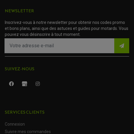
NEWSLETTER
Inscrivez-vous à notre newsletter pour obtenir nos codes promo
et bons plans, ainsi que des astuces et guides pour motards. Vous
pouvez vous désinscrire à tout moment.
SUIVEZ-NOUS
ROULEMENT QUAD / SSV
JOINT DE TIGE D'AMORTISSEUR
KIT ROULEMENT D'AMORTISSEUR
SERVICES CLIENTS
KIT ROULEMENT DE BRAS OSCILLANT
KIT ROULEMENT DE BIELLETTES D'AMORTISSEUR
PLASTIQUES MOTO CROSS ET ENDURO
KIT RÉPARATION ENTRETOISE D'AMORTISSEUR
Connexion
PLASTIQUES GASGAS
KIT ROULEMENT & JOINT DE DIFFÉRENTIEL
Suivre mes commandes
PLASTIQUES HONDA
ROULEMENT DE COLONNE DE DIRECTION