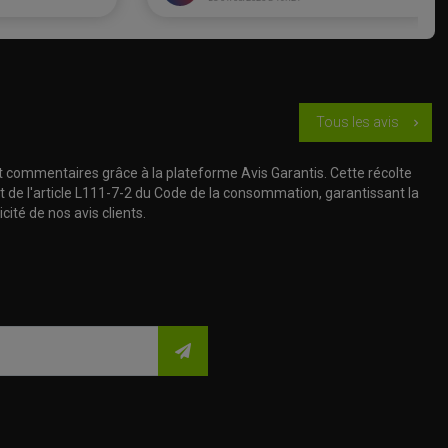
Tous les avis
chevron_right
t commentaires grâce à la plateforme Avis Garantis. Cette récolte
t de l'article L111-7-2 du Code de la consommation, garantissant la
cité de nos avis clients.