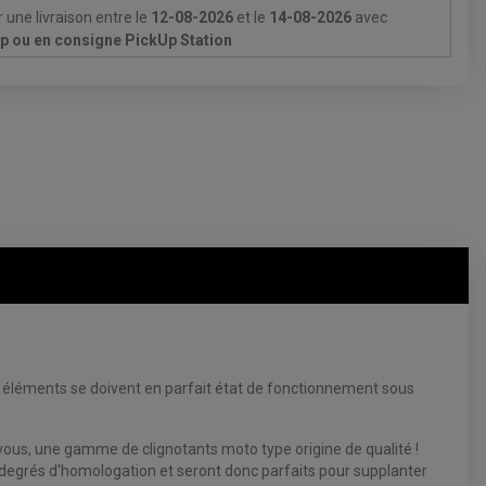
 une livraison
entre le
12-08-2026
et le
14-08-2026
avec
Up ou en consigne PickUp Station
s éléments se doivent en parfait état de fonctionnement sous
vous, une gamme de clignotants moto type origine de qualité !
degrés d'homologation et seront donc parfaits pour supplanter