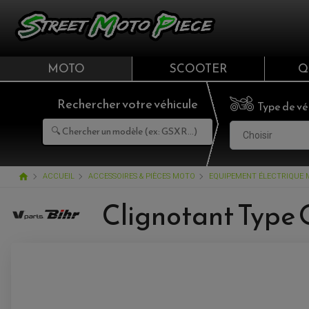
MOTO
SCOOTER
Q
Rechercher votre véhicule
Type de vé
Choisir
home
ACCUEIL
ACCESSOIRES & PIÈCES MOTO
EQUIPEMENT ÉLECTRIQUE
Clignotant Type 