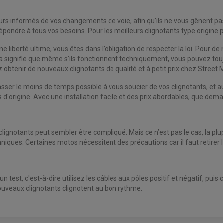
teurs informés de vos changements de voie, afin qu'ils ne vous gênent pa
pondre à tous vos besoins. Pour les meilleurs clignotants type origine 
e liberté ultime, vous êtes dans l’obligation de respecter la loi. Pour 
a signifie que même s'ils fonctionnent techniquement, vous pouvez toujou
obtenir de nouveaux clignotants de qualité et à petit prix chez Street 
sser le moins de temps possible à vous soucier de vos clignotants, et au
s d'origine. Avec une installation facile et des prix abordables, que dem
gnotants peut sembler être compliqué. Mais ce n’est pas le cas, la pl
ques. Certaines motos nécessitent des précautions car il faut retirer 
 test, c'est-à-dire utilisez les câbles aux pôles positif et négatif, puis
ouveaux clignotants clignotent au bon rythme.