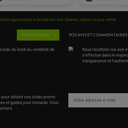
chand approuvé par la Société des Avis Garantis,
cliquez ici pour vérifier
.
VOS AVIS ET COMMENTAIRES
Nous contacter
chevron_right
coute du lundi au vendredi de 
Nous récoltons vos avis e
s'effectue dans le respec
transparence et l'authenti
r pour obtenir nos codes promo
uces et guides pour motards. Vous
moment.