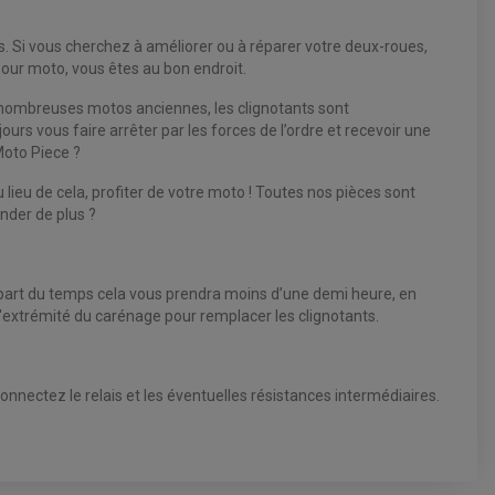
s. Si vous cherchez à améliorer ou à réparer votre deux-roues,
pour moto, vous êtes au bon endroit.
de nombreuses motos anciennes, les clignotants sont
rs vous faire arrêter par les forces de l’ordre et recevoir une
Moto Piece ?
 lieu de cela, profiter de votre moto ! Toutes nos pièces sont
ander de plus ?
upart du temps cela vous prendra moins d’une demi heure, en
l'extrémité du carénage pour remplacer les clignotants.
 connectez le relais et les éventuelles résistances intermédiaires.