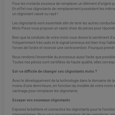
Pour les motards soucieux de remplacer un élément d'origine pa
En effet nos clignotants de remplacement possèdent les mêmes 
un clignotant cassé ou rayé !
Les clignotants sont essentiels afin de tenir les autres conduc
Moto Piece vous propose un vaste choix de pièces pour répondre 
Bien que la conduite de votre moto vous donne le sentiment d'u
fréquemment très usés et le signal lumineux est bien trop faibl
forces de l’ordre et recevoir une contravention. Pourquoi prend
Nous rendons l'ensemble du processus aussi facile que possible, 
Toutes nos pièces sont certifiées de haute qualité, elles corresp
Est-ce difficile de changer ses clignotants moto ?
Avec le développement de la technologie dans le domaine de la m
moins d’une demi heure, en fonction du modèle de votre moto et 
carénage pour remplacer les clignotants.
Essayer vos nouveaux clignotants
Exposez la batterie et connectez les clignotants pour le fonctionn
intermédiaires. Nous vous recommandons de les remplacer uniq