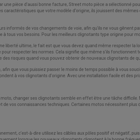
r une pièce d'aussi bonne facture, Street moto pièce a sélectionné pou
caractéristiques que votre modèle d'origine, ils jouissent des mêmes 
teurs informés de vos changements de voie, afin qu'ils ne vous gênent pa
à tous vos besoins. Pour les meilleurs clignotants type origine pour mo
ne liberté ultime, le fait est que vous devez quand même respecter la l
e pour respecter les normes. Cela signifie que même s'ils fonctionnent 
re des risques quand vous pouvez obtenir de nouveaux clignotants de qual
afin que vous puissiez passer le moins de temps possible à vous soucier 
ondent à vos clignotants d'origine. Avec une installation facile et des 
oto, changer ses clignotants semble en effet être une tâche difficile. M
de vos connaissances techniques. Certaines motos nécessitent plus de p
ement, c'est-à-dire utilisez les câbles aux pôles positif et négatif, pui
uement lorsque les nouveaux clignotants clignotent à la bonne fréque