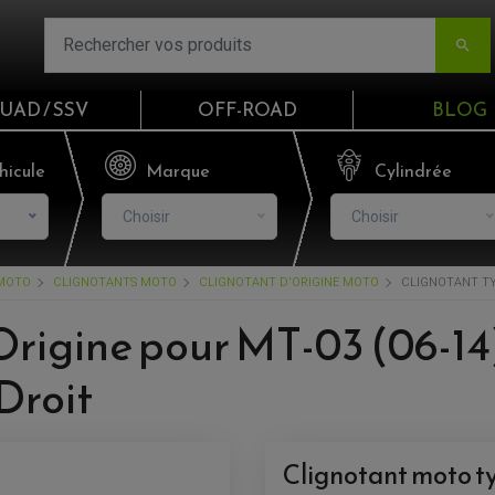

UAD / SSV
OFF-ROAD
BLOG
Email
hicule
Marque
Cylindrée
Choisir
Choisir
Mot de passe
 MOTO
CLIGNOTANTS MOTO
CLIGNOTANT D'ORIGINE MOTO
CLIGNOTANT TYP
Mot de p
Origine pour MT-03 (06-14
CO
Droit
S'I
Clignotant moto 