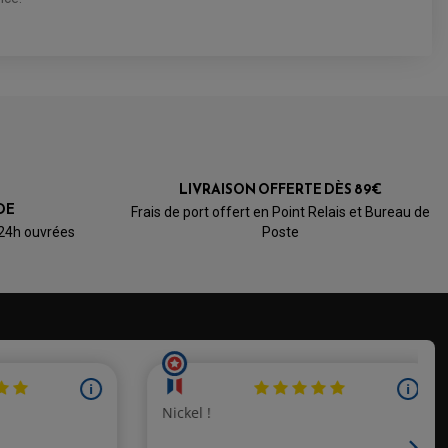
4.8
/5
LIVRAISON OFFERTE DÈS 89€
Basé sur 5 avis
DE
Frais de port offert en Point Relais et Bureau de
 24h ouvrées
Poste