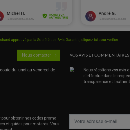
chand approuvé par la Société des Avis Garantis,
cliquez ici pour vérifier
.
ite. Rapport qualité/prix parfait!
VOS AVIS ET COMMENTAIRES
Nous contacter
chevron_right
coute du lundi au vendredi de 
Nous récoltons vos avis e
s'effectue dans le respec
transparence et l'authenti
r pour obtenir nos codes promo
uces et guides pour motards. Vous
moment.