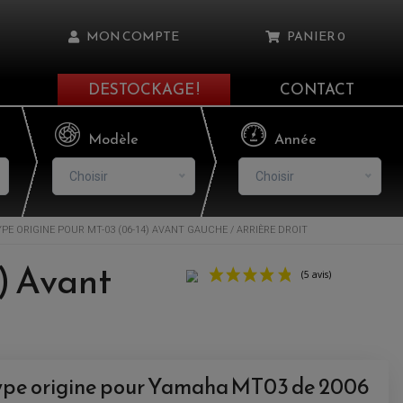
MON COMPTE
PANIER
0
DESTOCKAGE !
CONTACT
Il n'y a aucun produit dans votre panier
Modèle
Année
Choisir
Choisir
E ORIGINE POUR MT-03 (06-14) AVANT GAUCHE / ARRIÈRE DROIT
asse oublié ?
) Avant
NNEXION
NSCRIRE
type origine pour Yamaha MT03 de 2006