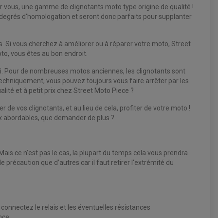
r vous, une gamme de clignotants moto type origine de qualité !
degrés d'homologation et seront donc parfaits pour supplanter
s. Si vous cherchez à améliorer ou à réparer votre moto, Street
to, vous êtes au bon endroit.
oi. Pour de nombreuses motos anciennes, les clignotants sont
techniquement, vous pouvez toujours vous faire arrêter par les
ité et à petit prix chez Street Moto Piece ?
de vos clignotants, et au lieu de cela, profiter de votre moto !
prix abordables, que demander de plus ?
ais ce n’est pas le cas, la plupart du temps cela vous prendra
récaution que d’autres car il faut retirer l'extrémité du
s connectez le relais et les éventuelles résistances
nce.