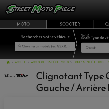
MOTO
SCOOTER
Q
Rechercher votre véhicule
Type de vé
Choisir
home
ACCUEIL
ACCESSOIRES & PIÈCES MOTO
EQUIPEMENT ÉLECTRIQUE
Clignotant Type 
Gauche / Arrière 