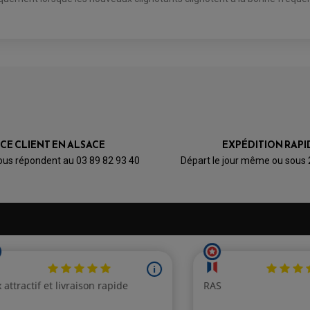
AVIS À PROPOS DU PRODUIT
4
1
0
0
0
ICE CLIENT EN ALSACE
EXPÉDITION RAPI
1★
2★
3★
4★
5★
ous répondent au 03 89 82 93 40
Départ le jour même ou sous