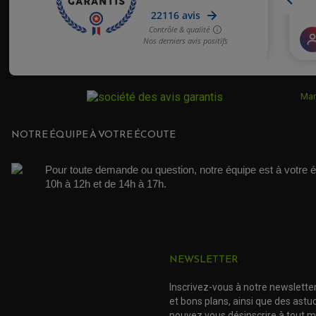
Acheteur Vérifié
Publié le 01/09/2019 à 15:22
(Date de commande : 21/08/2019)
excellent rapport qualité prix
Acheteur Vérifié
Publié le 07/05/2018 à 11:01
(Date de commande : 24/04/2018)
Mar
Produit parfaitement en accord avec les informations affichées sur le s
NOTRE ÉQUIPE À VOTRE ÉCOUTE
Acheteur Vérifié
Publié le 20/08/2017 à 15:35
(Date de commande : 07/08/2017)
Pour toute demande ou question, notre équipe est à votre é
Très bien
10h à 12h et de 14h à 17h. 
NEWSLETTER
Inscrivez-vous à notre newslette
et bons plans, ainsi que des ast
pouvez vous désinscrire à tout 