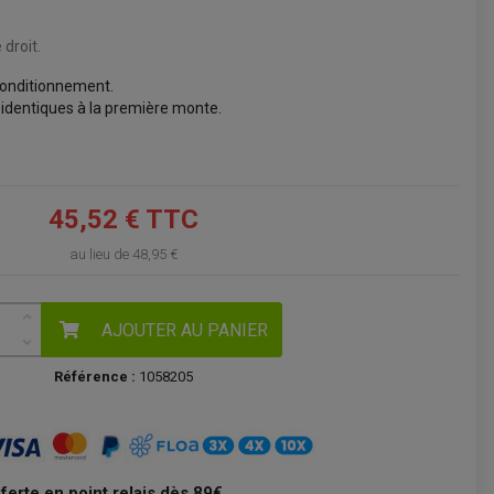
VOIR LE PANIER
droit.
onditionnement.
 identiques à la première monte.
45,52 € TTC
au lieu de
48,95 €
AJOUTER AU PANIER
Référence :
1058205
fferte en point relais dès 89€.