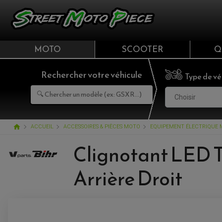
MOTO
SCOOTER
Q
Rechercher votre véhicule
Type de vé
Choisir
home
ACCUEIL
ACCESSOIRES & PIÈCES MOTO
EQUIPEMENT ÉLECTRIQUE
Clignotant LED T
Arrière Droit