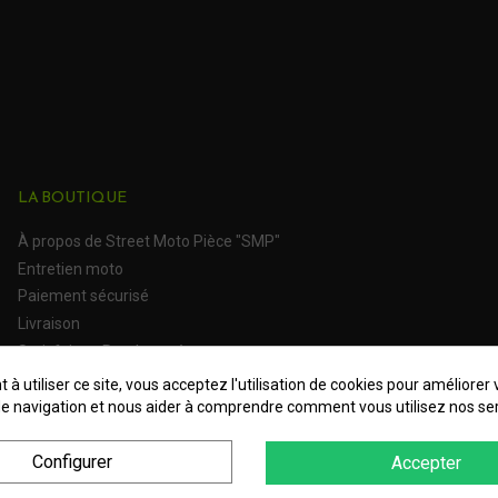
LA BOUTIQUE
À propos de Street Moto Pièce "SMP"
Entretien moto
Paiement sécurisé
Livraison
Satisfait ou Remboursé
 à utiliser ce site, vous acceptez l'utilisation de cookies pour améliorer 
e navigation et nous aider à comprendre comment vous utilisez nos ser
Configurer
Accepter
 Personnelles
Plan du site