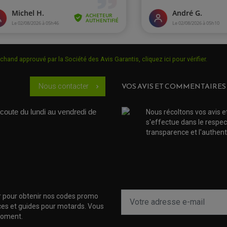
chand approuvé par la Société des Avis Garantis,
cliquez ici pour vérifier
.
VOS AVIS ET COMMENTAIRES
Nous contacter
chevron_right
coute du lundi au vendredi de 
Nous récoltons vos avis e
s'effectue dans le respec
transparence et l'authenti
r pour obtenir nos codes promo
uces et guides pour motards. Vous
moment.