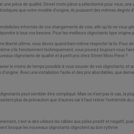
r une pièce de qualité, Street moto pièce a sélectionné pour vous, une 
stiques que votre modèle d'origine, ils jouissent des mêmes degrés d'
tomobilistes informés de vos changements de voie, afin qu'ils ne vous g
pondre à tous vos besoins. Pour les meilleurs clignotants type origine 
ne liberté ultime, vous devez quand bien même respecter la loi. Pour 
e même s'ils fonctionnent techniquement, vous pouvez toujours vous faire 
eaux clignotants de qualité et à petit prix chez Street Moto Piece ?
sser le moins de temps possible à vous soucier de vos clignotants, et au
s d'origine. Avec une installation facile et des prix abordables, que dem
gnotants peut sembler être compliqué. Mais ce n’est pas le cas, la pl
itent plus de précaution que d’autres car il faut retirer l'extrémité du
ement, c'est-à-dire utilisez les câbles aux pôles positif et négatif, pui
ent lorsque les nouveaux clignotants clignotent au bon rythme.