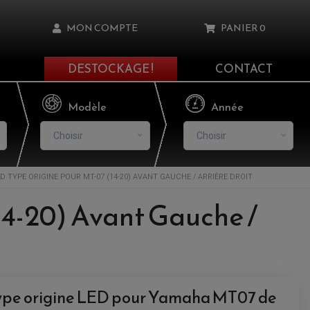
MON COMPTE
PANIER
0
DESTOCKAGE !
CONTACT
Il n'y a aucun produit dans votre panier
Modèle
Année
Choisir
Choisir
 TYPE ORIGINE POUR MT-07 (14-20) AVANT GAUCHE / ARRIÈRE DROIT
asse oublié ?
14-20) Avant Gauche /
NNEXION
NSCRIRE
type origine LED pour Yamaha MT07 de