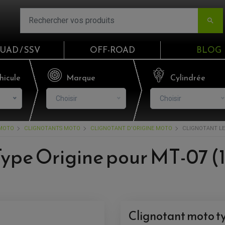

UAD / SSV
OFF-ROAD
BLOG
Email
hicule
Marque
Cylindrée
Choisir
Choisir
Mot de passe
 MOTO
CLIGNOTANTS MOTO
CLIGNOTANT D'ORIGINE MOTO
CLIGNOTANT LED
Mot de p
ype Origine pour MT-07 (
CO
S'I
Clignotant moto 