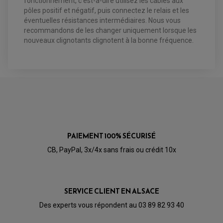
fonctionnement, c'est-à-dire utilisez les câbles aux
OPTIQUE TYPE ORIGINE
pôles positif et négatif, puis connectez le relais et les
PÉDALE DE FREIN
éventuelles résistances intermédiaires. Nous vous
PIÈCE MOTEUR
REPOSE PIED TYPE ORIGINE
RETROVISEUR MOTO TYPE ORIGINE
recommandons de les changer uniquement lorsque les
GALET DE VARIATEUR
SÉLECTEUR DE VITESSE
COURROIE
nouveaux clignotants clignotent à la bonne fréquence.
VARIATEUR SCOOTER
POMPE A ESSENCE
PAIEMENT 100% SÉCURISÉ
CB, PayPal, 3x/4x sans frais ou crédit 10x
SERVICE CLIENT EN ALSACE
Des experts vous répondent au 03 89 82 93 40