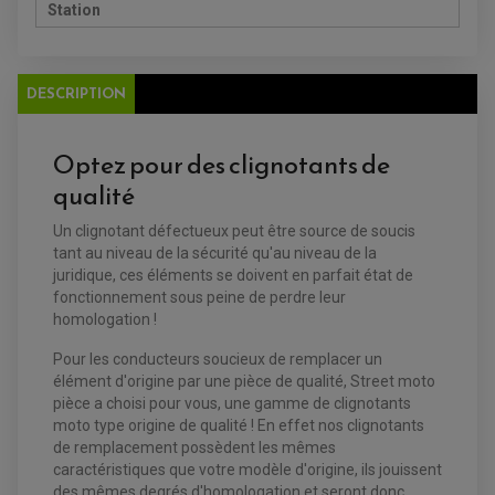
BATTERIE
CHARGEUR DE BATTERIE
Station
POMPE À EAU BOYESEN
CHARGEUR BATTERIE
REDRESSEUR / RÉGULATEUR
KIT RÉPARATION CARBU
CLIGNOTANT MOTO
ECLAIRAGE SCOOTER
KIT RÉPARATION POMPE A EAU
CLIGNOTANT TYPE ORIGINE
POMPE A ESSENCE
PIPE D'ADMISSION
DÉMARREUR
RADIATEUR
ECLAIRAGE MOTO
DESCRIPTION
DURITE RADIATEUR
FEUX ADDITIONNELS
FREINAGE
KIT RECONDITIONNEMENT DEMARREUR
DISQUE DE FREIN AVANT
POMPE A ESSENCE
ACCESSOIRE + VISSERIE FREINAGE
REDRESSEUR / REGULATEUR
Optez pour des clignotants de
DISQUE DE FREIN ARRIERE
STATOR
PLAQUETTE DE FREIN AVANT
qualité
PLAQUETTE DE FREIN ARRIERE
MAÎTRE CYLINDRE
ENTRETIEN MOTO
Un clignotant défectueux peut être source de soucis
ATELIER, PADDOCK, STAND
tant au niveau de la sécurité qu'au niveau de la
ANTIPARASITE NGK
BOUGIE NGK
juridique, ces éléments se doivent en parfait état de
FILTRE A AIR
fonctionnement sous peine de perdre leur
FILTRE A HUILE
homologation !
FILTRE ET ACCESSOIRE ESSENCE
OUTILLAGE
PRODUIT D'ENTRETIEN
Pour les conducteurs soucieux de remplacer un
élément d'origine par une pièce de qualité, Street moto
pièce a choisi pour vous, une gamme de clignotants
moto type origine de qualité ! En effet nos clignotants
de remplacement possèdent les mêmes
caractéristiques que votre modèle d'origine, ils jouissent
des mêmes degrés d'homologation et seront donc