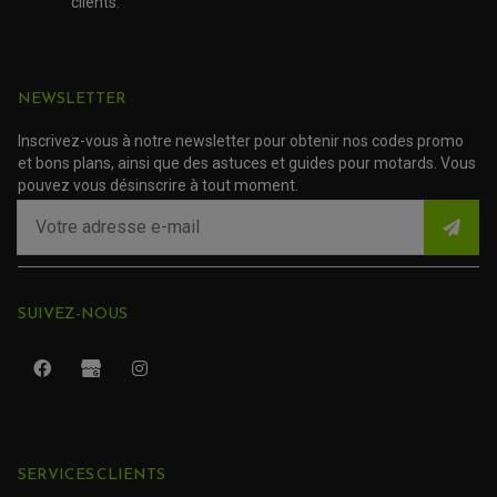
clients.
NEWSLETTER
Inscrivez-vous à notre newsletter pour obtenir nos codes promo
et bons plans, ainsi que des astuces et guides pour motards. Vous
pouvez vous désinscrire à tout moment.
SUIVEZ-NOUS
ROULEMENT QUAD / SSV
JOINT DE TIGE D'AMORTISSEUR
KIT ROULEMENT D'AMORTISSEUR
SERVICES CLIENTS
KIT ROULEMENT DE BRAS OSCILLANT
KIT ROULEMENT DE BIELLETTES D'AMORTISSEUR