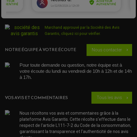
POMPE A ESSENCE
POIGNÉE
PIPE D'ADMISSION
GUIDON CROSS ET ENDURO
OUTILLAGE ET ACCESSOIRES ATELIER
DEMI COCOTTE
QUAD
PNEUMATIQUE
ACCESSOIRE ATELIER QUAD
SUSPENSION
CHAMBRE A AIR
OUTILLAGE QUAD
Marchand approuvé par la Société des Avis
NOS MARQUES
JOINT SPY
Garantis,
cliquez ici pour vérifier
.
FOURCHE ET AMORTISSEUR
ACCESSOIRE SCOOTER APRILIA
PROTECTION MOTO
ACCESSOIRE SCOOTER BMW
COUVRE CARTER ET SLIDER
NOTRE ÉQUIPE À VOTRE ÉCOUTE
Nous contacter
chevron_right
ACCESSOIRE SCOOTER GILERA
PATINS DE PROTECTION TOP BLOCK
PATIN DE RECHANGE TOP BLOCK
ACCESSOIRE SCOOTER HONDA
PROTECTION RADIATEUR
ACCESSOIRE SCOOTER KYMCO
PROTECTION FOURCHE ET BRAS OSCILLANT
Pour toute demande ou question, notre équipe est à 
PROTECTION SILENCIEUX
ACCESSOIRE SCOOTER MBK
votre écoute du lundi au vendredi de 10h à 12h et de 14h 
PROTECTION LEVIER
ACCESSOIRE SCOOTER PEUGEOT
à 17h. 
TAMPONS ALLOY ULTIMA
ACCESSOIRE SCOOTER PIAGGIO
ACCESSOIRE SCOOTER SUZUKI
ROULEMENT MOTO
ACCESSOIRE SCOOTER VESPA
VOS AVIS ET COMMENTAIRES
Tous les avis
chevron_right
ROULEMENT DE ROUE
ACCESSOIRE SCOOTER YAMAHA
ROULEMENT DE DIRECTION
Nous récoltons vos avis et commentaires grâce à la
TRANSMISSION
plateforme Avis Garantis. Cette récolte s'effectue dans le
AMORTISSEUR DE COUPLE
respect de l'article L111-7-2 du Code de la consommation,
EMBRAYAGE MOTO
garantissant la transparence et l'authenticité de nos avis
KIT CHAÎNE MOTO