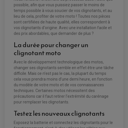
KIT REPARATION MAÎTRE CYLINDRE QUAD / SSV
CHAMBRE À AIR
possible, afin que vous puissiez passer le moins de
PLAQUETTES DE FREIN QUAD / SSV
temps possible à vous soucier de vos clignotants, et au
EQUIPEMENT FREINAGE MOTO CROSS ET
lieu de cela, profiter de votre moto ! Toutes nos pièces
HUILE ET PRODUIT D'ENTRETIEN QUAD
FREINAGE
ENDURO
sont certifiées de haute qualité, elles correspondent à
HUILE POUR QUAD
ACCESSOIRE + VISSERIE FREINAGE
ACCESSOIRES FREINAGE
vos clignotants d'origine. Avec une installation facile et
PRODUIT D'ENTRETIEN QUAD
DISQUE DE FREIN
DISQUE DE FREIN AVANT
des prix abordables, que demander de plus ?
PLAQUETTE DE FREIN
DISQUE DE FREIN ARRIÈRE
KIT DURITE DE FREIN
PLAQUETTE DE FREIN
JANTES / ACCESSOIRES QUAD ET SSV
La durée pour changer un
KIT DURITE D'EMBRAYAGE MOTO
KIT RÉPARATION PÉDALE DE FREIN
CHAÎNE A NEIGE QUAD-SSV
KIT RÉPARATION ÉTRIER DE FREIN
KIT RÉPARATION MAÎTRE CYLINDRE
clignotant moto
CHAÎNES A NEIGE
KIT RÉPARATION MAÎTRE CYLINDRE
KIT RÉPARATION ÉTRIER DE FREIN
PRODUIT ENTRETIEN
CHAMBRE A AIR QUAD ET SSV
MAÎTRE CYLINDRE
FILTRE A AIR
CLOUS / CRAMPON VISSABLE
Avec le développement technologique des motos,
FILTRE A HUILE
ÉLARGISSEURES DE VOIES QUAD
ROULEMENT MOTO CROSS ET ENDURO
changer ses clignotants semble en effet être une tâche
BOUGIE SCOOTER
JANTES QUAD ET SSV
HUILE ET PRODUIT D'ENTRETIEN
ROULEMENT DE ROUE AVANT
PRODUIT D'ENTRETIEN
difficile. Mais ce n’est pas le cas, la plupart du temps
HUILE MOTEUR
ROULEMENT DE ROUE ARRIÈRE
FILTRE A AIR K&N
PRODUIT D'ENTRETIEN
ROULEMENT D'AMORTISSEUR
cela vous prendra moins d’une demi heure, en fonction
ROULEMENT BIELLETTES
du modèle de votre moto et de vos connaissances
ROULEMENT COLONNE DE DIRECTION
HUILE ET LUBRIFIANTS SCOOTER
techniques. Certaines motos nécessitent des
PARTIE CYCLE
ROULEMENT BRAS OSCILLANT
HUILE SCOOTER
précautions car il faut retirer l'extrémité du carénage
ARAIGNÉE / SUPPORT CARÉNAGE
PRODUIT D'ENTRETIEN SCOOTER
BULLE / PARE-BRISE
pour remplacer les clignotants.
CÂBLE ACCÉLÉRATEUR
CABLE D'EMBRAYAGE
Testez les nouveaux clignotants
PARTIE CYCLE
KIT RABAISSEMENT MOTO
BULLE / PARE-BRISE
KIT STREET BIKE
Exposez la batterie et connectez les clignotants pour le
LEVIER DE FREIN
LEVIER DE FREIN
RÉTROVISEUR TYPE ORIGINE
LEVIER D'EMBRAYAGE