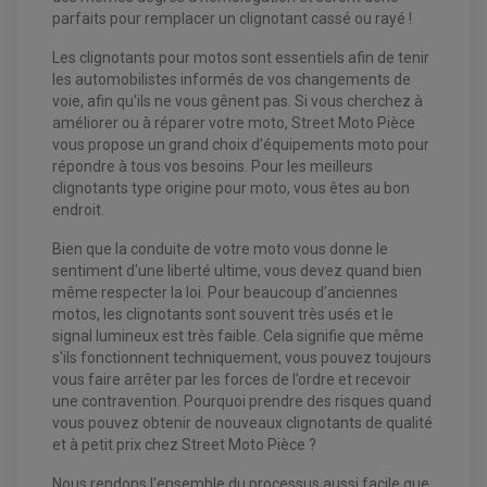
parfaits pour remplacer un clignotant cassé ou rayé !
Les clignotants pour motos sont essentiels afin de tenir
les automobilistes informés de vos changements de
voie, afin qu'ils ne vous gênent pas. Si vous cherchez à
améliorer ou à réparer votre moto, Street Moto Pièce
vous propose un grand choix d’équipements moto pour
répondre à tous vos besoins. Pour les meilleurs
clignotants type origine pour moto, vous êtes au bon
endroit.
EQUIPEMENT ELECTRIQUE QUAD / SSV
Bien que la conduite de votre moto vous donne le
ACCESSOIRES ELECTRIQUE QUAD / SSV
sentiment d'une liberté ultime, vous devez quand bien
BOITIER CDI QUAD ET SSV
CHARGEUR DE BATTERIE QUAD / SSV
même respecter la loi. Pour beaucoup d’anciennes
COMPTEUR QUAD / SSV
motos, les clignotants sont souvent très usés et le
CONTACTEUR A CLÉ QUAD
signal lumineux est très faible. Cela signifie que même
DÉMARREUR
ECLAIRAGE LED / HALOGÈNE
s'ils fonctionnent techniquement, vous pouvez toujours
STATOR ET REDRESSEUR / REGULATEUR
vous faire arrêter par les forces de l’ordre et recevoir
VENTILATEUR DE RADIATEUR
une contravention. Pourquoi prendre des risques quand
vous pouvez obtenir de nouveaux clignotants de qualité
EQUIPEMENT FREINAGE QUAD / SSV
et à petit prix chez Street Moto Pièce ?
PNEUMATIQUE
DISQUE DE FREIN QUAD / SSV
KIT DURITE DE FREIN QUAD
MOUSSE
Nous rendons l'ensemble du processus aussi facile que