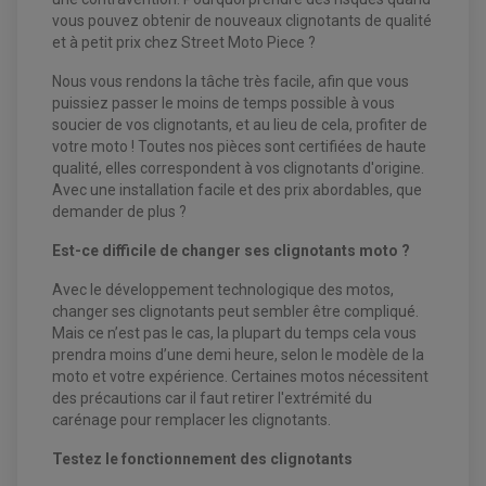
KIT DURITE DE FREIN QUAD
MOUSSE
KIT REPARATION MAÎTRE CYLINDRE QUAD / SSV
CHAMBRE À AIR
vous pouvez obtenir de nouveaux clignotants de qualité
PLAQUETTES DE FREIN QUAD / SSV
et à petit prix chez Street Moto Piece ?
EQUIPEMENT FREINAGE MOTO CROSS ET
Nous vous rendons la tâche très facile, afin que vous
HUILE ET PRODUIT D'ENTRETIEN QUAD
FREINAGE
ENDURO
puissiez passer le moins de temps possible à vous
HUILE POUR QUAD
ACCESSOIRE + VISSERIE FREINAGE
ACCESSOIRES FREINAGE
PRODUIT D'ENTRETIEN QUAD
soucier de vos clignotants, et au lieu de cela, profiter de
DISQUE DE FREIN
DISQUE DE FREIN AVANT
PLAQUETTE DE FREIN
votre moto ! Toutes nos pièces sont certifiées de haute
DISQUE DE FREIN ARRIÈRE
KIT DURITE DE FREIN
PLAQUETTE DE FREIN
qualité, elles correspondent à vos clignotants d'origine.
JANTES / ACCESSOIRES QUAD ET SSV
KIT DURITE D'EMBRAYAGE MOTO
KIT RÉPARATION PÉDALE DE FREIN
Avec une installation facile et des prix abordables, que
CHAÎNE A NEIGE QUAD-SSV
KIT RÉPARATION ÉTRIER DE FREIN
KIT RÉPARATION MAÎTRE CYLINDRE
CHAÎNES A NEIGE
KIT RÉPARATION MAÎTRE CYLINDRE
demander de plus ?
KIT RÉPARATION ÉTRIER DE FREIN
PRODUIT ENTRETIEN
CHAMBRE A AIR QUAD ET SSV
MAÎTRE CYLINDRE
FILTRE A AIR
CLOUS / CRAMPON VISSABLE
Est-ce difficile de changer ses clignotants moto ?
FILTRE A HUILE
ÉLARGISSEURES DE VOIES QUAD
ROULEMENT MOTO CROSS ET ENDURO
BOUGIE SCOOTER
JANTES QUAD ET SSV
HUILE ET PRODUIT D'ENTRETIEN
ROULEMENT DE ROUE AVANT
Avec le développement technologique des motos,
PRODUIT D'ENTRETIEN
HUILE MOTEUR
ROULEMENT DE ROUE ARRIÈRE
FILTRE A AIR K&N
changer ses clignotants peut sembler être compliqué.
PRODUIT D'ENTRETIEN
ROULEMENT D'AMORTISSEUR
ROULEMENT BIELLETTES
Mais ce n’est pas le cas, la plupart du temps cela vous
ROULEMENT COLONNE DE DIRECTION
prendra moins d’une demi heure, selon le modèle de la
HUILE ET LUBRIFIANTS SCOOTER
PARTIE CYCLE
ROULEMENT BRAS OSCILLANT
moto et votre expérience. Certaines motos nécessitent
HUILE SCOOTER
ARAIGNÉE / SUPPORT CARÉNAGE
PRODUIT D'ENTRETIEN SCOOTER
des précautions car il faut retirer l'extrémité du
BULLE / PARE-BRISE
CÂBLE ACCÉLÉRATEUR
carénage pour remplacer les clignotants.
CABLE D'EMBRAYAGE
PARTIE CYCLE
KIT RABAISSEMENT MOTO
Testez le fonctionnement des clignotants
BULLE / PARE-BRISE
KIT STREET BIKE
LEVIER DE FREIN
LEVIER DE FREIN