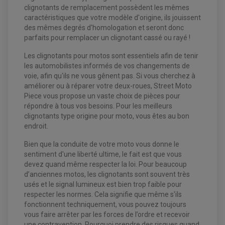
clignotants de remplacement possèdent les mêmes
caractéristiques que votre modèle d'origine, ils jouissent
des mêmes degrés d'homologation et seront donc
parfaits pour remplacer un clignotant cassé ou rayé !
Les clignotants pour motos sont essentiels afin de tenir
les automobilistes informés de vos changements de
voie, afin qu'ils ne vous gênent pas. Si vous cherchez à
améliorer ou à réparer votre deux-roues, Street Moto
Piece vous propose un vaste choix de pièces pour
répondre à tous vos besoins. Pour les meilleurs
EQUIPEMENT ELECTRIQUE QUAD / SSV
clignotants type origine pour moto, vous êtes au bon
ACCESSOIRES ELECTRIQUE QUAD / SSV
endroit.
BOITIER CDI QUAD ET SSV
CHARGEUR DE BATTERIE QUAD / SSV
Bien que la conduite de votre moto vous donne le
COMPTEUR QUAD / SSV
sentiment d'une liberté ultime, le fait est que vous
CONTACTEUR A CLÉ QUAD
DÉMARREUR
devez quand même respecter la loi. Pour beaucoup
ECLAIRAGE LED / HALOGÈNE
d’anciennes motos, les clignotants sont souvent très
STATOR ET REDRESSEUR / REGULATEUR
usés et le signal lumineux est bien trop faible pour
VENTILATEUR DE RADIATEUR
respecter les normes. Cela signifie que même s'ils
fonctionnent techniquement, vous pouvez toujours
EQUIPEMENT FREINAGE QUAD / SSV
vous faire arrêter par les forces de l’ordre et recevoir
PNEUMATIQUE
DISQUE DE FREIN QUAD / SSV
une contravention. Pourquoi prendre des risques quand