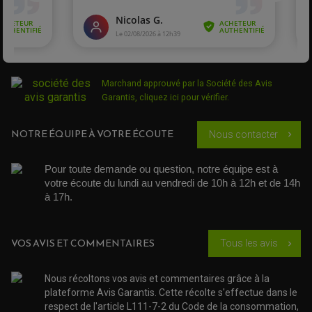
PROTÈGE-MAINS
RADIATEUR MOTO
REPOSE PIEDS
POMPE A ESSENCE
POIGNÉE
PIPE D'ADMISSION
GUIDON CROSS ET ENDURO
OUTILLAGE ET ACCESSOIRES ATELIER
DEMI COCOTTE
QUAD
PNEUMATIQUE
ACCESSOIRE ATELIER QUAD
SUSPENSION
CHAMBRE A AIR
OUTILLAGE QUAD
Marchand approuvé par la Société des Avis
NOS MARQUES
JOINT SPY
Garantis,
cliquez ici pour vérifier
.
FOURCHE ET AMORTISSEUR
ACCESSOIRE SCOOTER APRILIA
PROTECTION MOTO
ACCESSOIRE SCOOTER BMW
COUVRE CARTER ET SLIDER
ACCESSOIRE SCOOTER GILERA
PATINS DE PROTECTION TOP BLOCK
NOTRE ÉQUIPE À VOTRE ÉCOUTE
Nous contacter
chevron_right
PATIN DE RECHANGE TOP BLOCK
ACCESSOIRE SCOOTER HONDA
PROTECTION RADIATEUR
ACCESSOIRE SCOOTER KYMCO
PROTECTION FOURCHE ET BRAS OSCILLANT
Pour toute demande ou question, notre équipe est à 
PROTECTION SILENCIEUX
ACCESSOIRE SCOOTER MBK
PROTECTION LEVIER
votre écoute du lundi au vendredi de 10h à 12h et de 14h 
ACCESSOIRE SCOOTER PEUGEOT
TAMPONS ALLOY ULTIMA
à 17h. 
ACCESSOIRE SCOOTER PIAGGIO
ACCESSOIRE SCOOTER SUZUKI
ROULEMENT MOTO
ACCESSOIRE SCOOTER VESPA
ROULEMENT DE ROUE
VOS AVIS ET COMMENTAIRES
Tous les avis
chevron_right
ACCESSOIRE SCOOTER YAMAHA
ROULEMENT DE DIRECTION
Nous récoltons vos avis et commentaires grâce à la
TRANSMISSION
plateforme Avis Garantis. Cette récolte s'effectue dans le
AMORTISSEUR DE COUPLE
EMBRAYAGE MOTO
respect de l'article L111-7-2 du Code de la consommation,