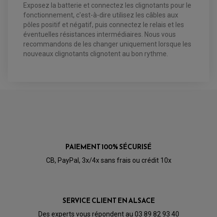
Exposez la batterie et connectez les clignotants pour le
RÉTROVISEUR TYPE ORIGINE
LEVIER D'EMBRAYAGE
OPTIQUE TYPE ORIGINE
fonctionnement, c'est-à-dire utilisez les câbles aux
PÉDALE DE FREIN
pôles positif et négatif, puis connectez le relais et les
PIÈCE MOTEUR
REPOSE PIED TYPE ORIGINE
éventuelles résistances intermédiaires. Nous vous
RETROVISEUR MOTO TYPE ORIGINE
GALET DE VARIATEUR
SÉLECTEUR DE VITESSE
recommandons de les changer uniquement lorsque les
COURROIE
VARIATEUR SCOOTER
nouveaux clignotants clignotent au bon rythme.
POMPE A ESSENCE
PAIEMENT 100% SÉCURISÉ
CB, PayPal, 3x/4x sans frais ou crédit 10x
SERVICE CLIENT EN ALSACE
Des experts vous répondent au 03 89 82 93 40