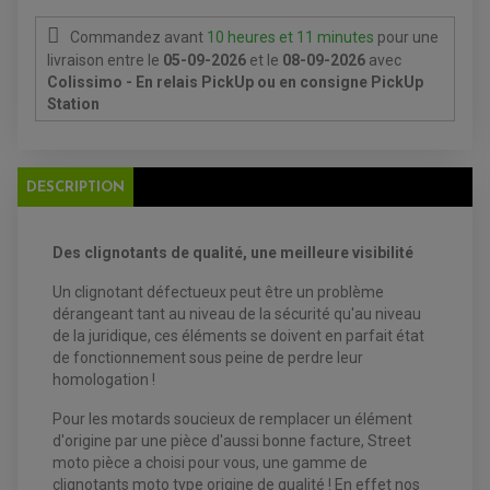
BATTERIE
CHARGEUR DE BATTERIE
POMPE À EAU BOYESEN
CHARGEUR BATTERIE
REDRESSEUR / RÉGULATEUR
KIT RÉPARATION CARBU
Commandez avant
10 heures et 11 minutes
pour une
CLIGNOTANT MOTO
ECLAIRAGE SCOOTER
KIT RÉPARATION POMPE A EAU
livraison
entre le
05-09-2026
et le
08-09-2026
avec
CLIGNOTANT TYPE ORIGINE
POMPE A ESSENCE
PIPE D'ADMISSION
DÉMARREUR
Colissimo - En relais PickUp ou en consigne PickUp
RADIATEUR
ECLAIRAGE MOTO
DURITE RADIATEUR
Station
FEUX ADDITIONNELS
FREINAGE
KIT RECONDITIONNEMENT DEMARREUR
DISQUE DE FREIN AVANT
POMPE A ESSENCE
ACCESSOIRE + VISSERIE FREINAGE
REDRESSEUR / REGULATEUR
DISQUE DE FREIN ARRIERE
STATOR
DESCRIPTION
PLAQUETTE DE FREIN AVANT
PLAQUETTE DE FREIN ARRIERE
MAÎTRE CYLINDRE
ENTRETIEN MOTO
ATELIER, PADDOCK, STAND
Des clignotants de qualité, une meilleure visibilité
ANTIPARASITE NGK
BOUGIE NGK
Un clignotant défectueux peut être un problème
FILTRE A AIR
dérangeant tant au niveau de la sécurité qu'au niveau
FILTRE A HUILE
FILTRE ET ACCESSOIRE ESSENCE
de la juridique, ces éléments se doivent en parfait état
OUTILLAGE
de fonctionnement sous peine de perdre leur
PRODUIT D'ENTRETIEN
homologation !
Pour les motards soucieux de remplacer un élément
d'origine par une pièce d'aussi bonne facture, Street
moto pièce a choisi pour vous, une gamme de
clignotants moto type origine de qualité ! En effet nos