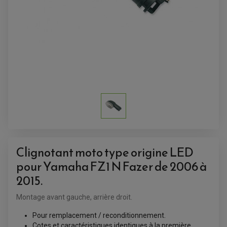
SUPPORT ANTIVOL
Clignotant moto type origine LED
pour Yamaha FZ1 N Fazer de 2006 à
2015.
Montage avant gauche, arrière droit.
ACCESSOIRES QUAD
Pour remplacement / reconditionnement.
ACCESSOIRES ANODISES POUR QUAD
Cotes et caractéristiques identiques à la première
BOUCHON DE RÉSERVOIR QUAD