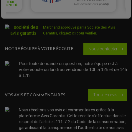
LEVIER DE FREIN ET D'EMBRAYAGE
ROTULE DE DIRECTION
ÉCHAPPEMENT CROSS ENDURO
ROTULE DE TRIANGLE
SÉLECTEUR DE VITESSE
ACCESSOIRES ÉCHAPPEMENT
ÉCHAPPEMENT & SILENCIEUX AKRAPOVIC
ÉCHAPPEMENT & SILENCIEUX FMF
PIÈCE MOTEUR
Marchand approuvé par la Société des Avis
PIÈCES MOTEUR QUAD
ÉCHAPPEMENT & SILENCIEUX PRO CIRCUIT
BOUCHON D'HUILE
Garantis,
cliquez ici pour vérifier
.
ARBRE A CAMES QAUD
COURROIE DE DISTRIBUTION
COURROIE DE TRANSMISSION
PARTIE CYCLE
COUVERCLE + PLATEAU PRESSION
EMBRAYAGE QUAD
DÉMARREUR MOTO
EQUIPEMENT ADMISSION / CARBURATEUR
LEVIER DE FREIN
NOTRE ÉQUIPE À VOTRE ÉCOUTE
Nous contacter
chevron_right
DURITE RADIATEUR
KIT AMÉLIORATION EMBRAYAGE
LEVIER D'EMBRAYAGE
JOINT COUVRE CULASSE
KIT RÉPARATION POMPE A EAU
PÉDALE DE FREIN
KIT RÉPARATION DEMARREUR
SÉLECTEUR DE VITESSE
KIT RÉPARATION CARBU.
Pour toute demande ou question, notre équipe est à 
CÂBLE ACCÉLÉRATEUR
KIT RÉPARATION ROBINET
PLASTIQUE QUAD / SSV
CÂBLE D'EMBRAYAGE
votre écoute du lundi au vendredi de 10h à 12h et de 14h 
MEMBRANE / BOISSEAU
KICK DE DÉMARRAGE
PROTÈGE-MAINS
à 17h. 
RADIATEUR MOTO
REPOSE PIEDS
POMPE A ESSENCE
POIGNÉE
PIPE D'ADMISSION
GUIDON CROSS ET ENDURO
OUTILLAGE ET ACCESSOIRES ATELIER
DEMI COCOTTE
VOS AVIS ET COMMENTAIRES
QUAD
Tous les avis
chevron_right
PNEUMATIQUE
ACCESSOIRE ATELIER QUAD
SUSPENSION
CHAMBRE A AIR
OUTILLAGE QUAD
Nous récoltons vos avis et commentaires grâce à la
NOS MARQUES
JOINT SPY
FOURCHE ET AMORTISSEUR
plateforme Avis Garantis. Cette récolte s'effectue dans le
ACCESSOIRE SCOOTER APRILIA
PROTECTION MOTO
respect de l'article L111-7-2 du Code de la consommation,
ACCESSOIRE SCOOTER BMW
COUVRE CARTER ET SLIDER
garantissant la transparence et l'authenticité de nos avis
ACCESSOIRE SCOOTER GILERA
PATINS DE PROTECTION TOP BLOCK