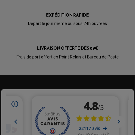
OPTIQUE TYPE ORIGINE
PÉDALE DE FREIN
PIÈCE MOTEUR
REPOSE PIED TYPE ORIGINE
EXPÉDITION RAPIDE
RETROVISEUR MOTO TYPE ORIGINE
GALET DE VARIATEUR
SÉLECTEUR DE VITESSE
Départ le jour même ou sous 24h ouvrées
COURROIE
VARIATEUR SCOOTER
POMPE A ESSENCE
LIVRAISON OFFERTE DÈS 89€
Frais de port offert en Point Relais et Bureau de Poste
PARTIE CYCLE QUAD
AMORTISSEURS QUAD / SSV
BIELLETTES DE DIRECTION
CÂBLE ACCÉLÉRATEUR / EMBRAYAGE / STARTER
COLONNE DE DIRECTION QUAD
KIT RECONDITIONNEMENT TRIANGLE