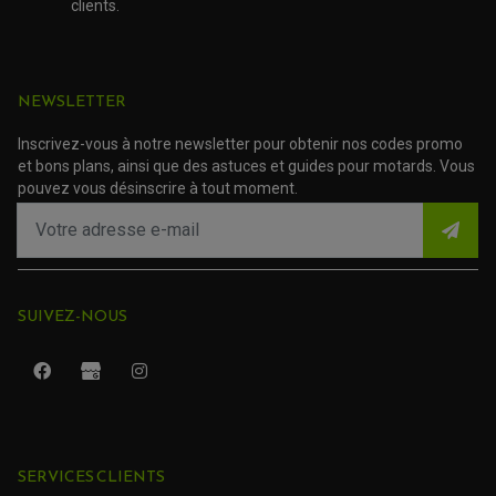
PATIN DE RECHANGE TOP BLOCK
clients.
ACCESSOIRE SCOOTER HONDA
PROTECTION RADIATEUR
ACCESSOIRE SCOOTER KYMCO
PROTECTION FOURCHE ET BRAS OSCILLANT
PROTECTION SILENCIEUX
ACCESSOIRE SCOOTER MBK
PROTECTION LEVIER
ACCESSOIRE SCOOTER PEUGEOT
TAMPONS ALLOY ULTIMA
NEWSLETTER
ACCESSOIRE SCOOTER PIAGGIO
ACCESSOIRE SCOOTER SUZUKI
ROULEMENT MOTO
Inscrivez-vous à notre newsletter pour obtenir nos codes promo
ACCESSOIRE SCOOTER VESPA
ROULEMENT DE ROUE
et bons plans, ainsi que des astuces et guides pour motards. Vous
ACCESSOIRE SCOOTER YAMAHA
ROULEMENT DE DIRECTION
pouvez vous désinscrire à tout moment.
TRANSMISSION
AMORTISSEUR DE COUPLE
EMBRAYAGE MOTO
KIT CHAÎNE MOTO
SUIVEZ-NOUS
SERVICES CLIENTS