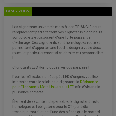
FILTRE A HUILE
FILTRE ET ACCESSOIRE ESSENCE
OUTILLAGE
DESCRIPTION
PRODUIT D'ENTRETIEN
Les clignotants universels moto à leds TRIANGLE court
remplaceront parfaitement vos clignotants d'origine. Ils
sont discrets et disposent d'une forte puissance
d'éclairage. Ces clignotants sont homologués route et
permettent d'apporter une touche design à votre deux
roues, et particulièrement si ce dernier est personnalisé
EQUIPEMENT ELECTRIQUE QUAD / SSV
!
ACCESSOIRES ELECTRIQUE QUAD / SSV
BOITIER CDI QUAD ET SSV
Clignotants LED Homologués vendus par paire !
CHARGEUR DE BATTERIE QUAD / SSV
COMPTEUR QUAD / SSV
CONTACTEUR A CLÉ QUAD
Pour les véhicules non équipés LED d'origine, veuillez
DÉMARREUR
intercaler entre le relais et le clignotant la
Résistance
ECLAIRAGE LED / HALOGÈNE
pour Clignotants Moto Universel a LED
afin d'obtenir la
STATOR ET REDRESSEUR / REGULATEUR
VENTILATEUR DE RADIATEUR
puissance correcte.
Élément de sécurité indispensable, le clignotant moto
EQUIPEMENT FREINAGE QUAD / SSV
homologué est obligatoire pour le CT (contrôle
PNEUMATIQUE
DISQUE DE FREIN QUAD / SSV
technique moto) et est l’une des pièces que le motard
KIT DURITE DE FREIN QUAD
MOUSSE