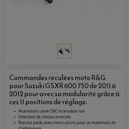
ACCESSOIRES QUAD
ACCESSOIRES ANODISES POUR QUAD
BOUCHON DE RÉSERVOIR QUAD
GUIDON QUAD
KIT DÉCO QUAD / SSV
KIT POIGNÉE DE GAZ QUAD
Commandes reculées moto R&G
POIGNÉE QUAD
PROTÈGE-MAINS
pour Suzuki GSXR 600 750 de 2011 à
PONTETS / REHAUSSES DE GUIDON
REPOSE PIED QUAD
2012 pour avec sa modularité grâce à
ces 11 positions de réglage.
BAGAGERIE / TREUIL / ATTELAGE
ÉQUIPEMENT ÉLECTRIQUE
COFFRE / TOP CASE QUAD
Aluminium usiné CNC et anodisé noir
ACCESSOIRES ÉLECTRIQUE ENDURO
TREUIL ET ATTELAGE QUAD-SSV
PLAQUE PHARE
BAGAGERIE
Sélection de vitesse inversée
COMPTEUR D'HEURE
BAGAGERIE SOUPLE
Repose pieds avec micro-picots pour un maximum de
DÉMARREUR
ÉCHAPPEMENT QUAD
ACCESSOIRE GPS, SMARTPHONE
d’adhérence
CONDENSATEUR