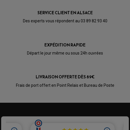
PARTIE CYCLE
KIT RABAISSEMENT MOTO
BULLE / PARE-BRISE
KIT STREET BIKE
LEVIER DE FREIN
LEVIER DE FREIN
SERVICE CLIENT EN ALSACE
RÉTROVISEUR TYPE ORIGINE
LEVIER D'EMBRAYAGE
OPTIQUE TYPE ORIGINE
Des experts vous répondent au 03 89 82 93 40
PÉDALE DE FREIN
PIÈCE MOTEUR
REPOSE PIED TYPE ORIGINE
RETROVISEUR MOTO TYPE ORIGINE
GALET DE VARIATEUR
SÉLECTEUR DE VITESSE
COURROIE
VARIATEUR SCOOTER
EXPÉDITION RAPIDE
POMPE A ESSENCE
Départ le jour même ou sous 24h ouvrées
LIVRAISON OFFERTE DÈS 89€
Frais de port offert en Point Relais et Bureau de Poste
PARTIE CYCLE QUAD