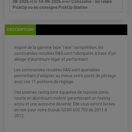
08-2026
et le
14-08-2026
avec
Colissimo - En relais
BOUGIE NGK
PickUp ou en consigne PickUp Station
FILTRE A AIR
FILTRE A HUILE
FILTRE ET ACCESSOIRE ESSENCE
OUTILLAGE
PRODUIT D'ENTRETIEN
DESCRIPTION
Inspiré de la gamme type "race" compétition, les
commandes reculées R&G sont fabriquées à base d'un
alliage d’aluminium léger et performant.
Les commandes reculées R&G sont ajustables
permettant d'adapter au mieux votre poste de pilotage
EQUIPEMENT ELECTRIQUE QUAD / SSV
avec ces 11 postions de réglage.
ACCESSOIRES ELECTRIQUE QUAD / SSV
BOITIER CDI QUAD ET SSV
Ces platines racing sont équipées de reposes pieds
CHARGEUR DE BATTERIE QUAD / SSV
courts en aluminium moleté garantissant un feeling
COMPTEUR QUAD / SSV
CONTACTEUR A CLÉ QUAD
accru et une accroche décente. Elle vous seront livrées
DÉMARREUR
en noir pour votre Suzuki GSXR 600 750 de 2011 à
ECLAIRAGE LED / HALOGÈNE
2012.
STATOR ET REDRESSEUR / REGULATEUR
VENTILATEUR DE RADIATEUR