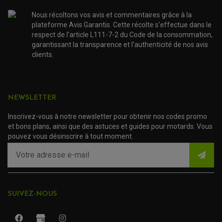
NOS MARQUES
JOINT SPY
FOURCHE ET AMORTISSEUR
ACCESSOIRE SCOOTER APRILIA
PROTECTION MOTO
Nous récoltons vos avis et commentaires grâce à la
ACCESSOIRE SCOOTER BMW
COUVRE CARTER ET SLIDER
plateforme Avis Garantis. Cette récolte s'effectue dans le
ACCESSOIRE SCOOTER GILERA
PATINS DE PROTECTION TOP BLOCK
respect de l'article L111-7-2 du Code de la consommation,
PATIN DE RECHANGE TOP BLOCK
ACCESSOIRE SCOOTER HONDA
garantissant la transparence et l'authenticité de nos avis
PROTECTION RADIATEUR
ACCESSOIRE SCOOTER KYMCO
PROTECTION FOURCHE ET BRAS OSCILLANT
clients.
PROTECTION SILENCIEUX
ACCESSOIRE SCOOTER MBK
PROTECTION LEVIER
ACCESSOIRE SCOOTER PEUGEOT
TAMPONS ALLOY ULTIMA
ACCESSOIRE SCOOTER PIAGGIO
ACCESSOIRE SCOOTER SUZUKI
NEWSLETTER
ROULEMENT MOTO
ACCESSOIRE SCOOTER VESPA
ROULEMENT DE ROUE
ACCESSOIRE SCOOTER YAMAHA
ROULEMENT DE DIRECTION
Inscrivez-vous à notre newsletter pour obtenir nos codes promo
et bons plans, ainsi que des astuces et guides pour motards. Vous
pouvez vous désinscrire à tout moment.
TRANSMISSION
AMORTISSEUR DE COUPLE
EMBRAYAGE MOTO
KIT CHAÎNE MOTO
SUIVEZ-NOUS