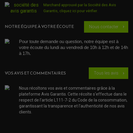
ÉCHAPPEMENT & SILENCIEUX AKRAPOVIC
Marchand approuvé par la Société des Avis
ÉCHAPPEMENT & SILENCIEUX FMF
PIÈCE MOTEUR
Garantis,
cliquez ici pour vérifier
.
PIÈCES MOTEUR QUAD
ÉCHAPPEMENT & SILENCIEUX PRO CIRCUIT
BOUCHON D'HUILE
ARBRE A CAMES QAUD
COURROIE DE DISTRIBUTION
COURROIE DE TRANSMISSION
PARTIE CYCLE
COUVERCLE + PLATEAU PRESSION
NOTRE ÉQUIPE À VOTRE ÉCOUTE
Nous contacter
chevron_right
EMBRAYAGE QUAD
DÉMARREUR MOTO
EQUIPEMENT ADMISSION / CARBURATEUR
LEVIER DE FREIN
DURITE RADIATEUR
KIT AMÉLIORATION EMBRAYAGE
LEVIER D'EMBRAYAGE
JOINT COUVRE CULASSE
KIT RÉPARATION POMPE A EAU
PÉDALE DE FREIN
Pour toute demande ou question, notre équipe est à 
KIT RÉPARATION DEMARREUR
SÉLECTEUR DE VITESSE
votre écoute du lundi au vendredi de 10h à 12h et de 14h 
KIT RÉPARATION CARBU.
CÂBLE ACCÉLÉRATEUR
KIT RÉPARATION ROBINET
à 17h. 
PLASTIQUE QUAD / SSV
CÂBLE D'EMBRAYAGE
MEMBRANE / BOISSEAU
KICK DE DÉMARRAGE
PROTÈGE-MAINS
RADIATEUR MOTO
REPOSE PIEDS
POMPE A ESSENCE
POIGNÉE
PIPE D'ADMISSION
GUIDON CROSS ET ENDURO
VOS AVIS ET COMMENTAIRES
Tous les avis
OUTILLAGE ET ACCESSOIRES ATELIER
chevron_right
DEMI COCOTTE
QUAD
PNEUMATIQUE
ACCESSOIRE ATELIER QUAD
Nous récoltons vos avis et commentaires grâce à la
SUSPENSION
CHAMBRE A AIR
OUTILLAGE QUAD
plateforme Avis Garantis. Cette récolte s'effectue dans le
NOS MARQUES
JOINT SPY
respect de l'article L111-7-2 du Code de la consommation,
FOURCHE ET AMORTISSEUR
ACCESSOIRE SCOOTER APRILIA
PROTECTION MOTO
garantissant la transparence et l'authenticité de nos avis
ACCESSOIRE SCOOTER BMW
COUVRE CARTER ET SLIDER
clients.
ACCESSOIRE SCOOTER GILERA
PATINS DE PROTECTION TOP BLOCK
PATIN DE RECHANGE TOP BLOCK
ACCESSOIRE SCOOTER HONDA
PROTECTION RADIATEUR
ACCESSOIRE SCOOTER KYMCO
PROTECTION FOURCHE ET BRAS OSCILLANT
PROTECTION SILENCIEUX