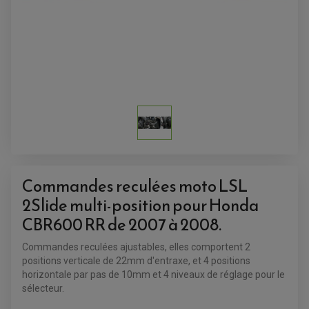
ACCESSOIRES QUAD
ACCESSOIRES ANODISES POUR QUAD
BOUCHON DE RÉSERVOIR QUAD
GUIDON QUAD
KIT DÉCO QUAD / SSV
KIT POIGNÉE DE GAZ QUAD
POIGNÉE QUAD
PROTÈGE-MAINS
PONTETS / REHAUSSES DE GUIDON
REPOSE PIED QUAD
Commandes reculées moto LSL
2Slide multi-position pour Honda
BAGAGERIE / TREUIL / ATTELAGE
ÉQUIPEMENT ÉLECTRIQUE
CBR600 RR de 2007 à 2008.
COFFRE / TOP CASE QUAD
ACCESSOIRES ÉLECTRIQUE ENDURO
TREUIL ET ATTELAGE QUAD-SSV
PLAQUE PHARE
BAGAGERIE
Commandes reculées ajustables, elles comportent 2
COMPTEUR D'HEURE
BAGAGERIE SOUPLE
positions verticale de 22mm d'entraxe, et 4 positions
DÉMARREUR
ÉCHAPPEMENT QUAD
ACCESSOIRE GPS, SMARTPHONE
CONDENSATEUR
horizontale par pas de 10mm et 4 niveaux de réglage pour le
ÉCHAPPEMENT QUAD
SELLE CONFORT
BOBINE D'ALLUMAGE
SUPPORT TOP CASE
sélecteur.
COUPE-CONTACT
SUPPORT VALISE LATERAL
ENTRETIEN QUAD / SSV
TOP CASE ET VALISES