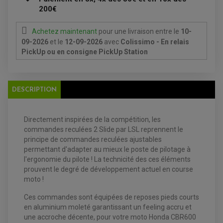
FILTRE ET ACCESSOIRE ESSENCE
200€
OUTILLAGE
PRODUIT D'ENTRETIEN
Achetez maintenant
pour une livraison
entre le
10-
09-2026
et le
12-09-2026
avec
Colissimo - En relais
PickUp ou en consigne PickUp Station
EQUIPEMENT ELECTRIQUE QUAD / SSV
DESCRIPTION
ACCESSOIRES ELECTRIQUE QUAD / SSV
BOITIER CDI QUAD ET SSV
CHARGEUR DE BATTERIE QUAD / SSV
Directement inspirées de la compétition, les
COMPTEUR QUAD / SSV
CONTACTEUR A CLÉ QUAD
commandes reculées 2 Slide par LSL reprennent le
DÉMARREUR
principe de commandes reculées ajustables
ECLAIRAGE LED / HALOGÈNE
permettant d'adapter au mieux le poste de pilotage à
STATOR ET REDRESSEUR / REGULATEUR
VENTILATEUR DE RADIATEUR
l'ergonomie du pilote ! La technicité des ces éléments
prouvent le degré de développement actuel en course
moto !
EQUIPEMENT FREINAGE QUAD / SSV
PNEUMATIQUE
DISQUE DE FREIN QUAD / SSV
Ces commandes sont équipées de reposes pieds courts
KIT DURITE DE FREIN QUAD
MOUSSE
KIT REPARATION MAÎTRE CYLINDRE QUAD / SSV
CHAMBRE À AIR
en aluminium moleté garantissant un feeling accru et
PLAQUETTES DE FREIN QUAD / SSV
une accroche décente, pour votre moto Honda CBR600