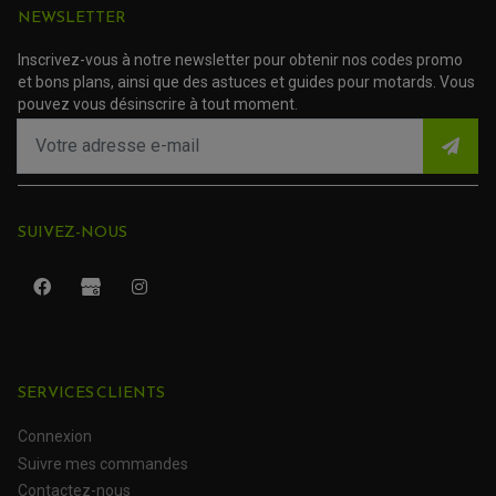
ACCESSOIRE SCOOTER MBK
PROTECTION LEVIER
NEWSLETTER
ACCESSOIRE SCOOTER PEUGEOT
TAMPONS ALLOY ULTIMA
ACCESSOIRE SCOOTER PIAGGIO
Inscrivez-vous à notre newsletter pour obtenir nos codes promo
ACCESSOIRE SCOOTER SUZUKI
ROULEMENT MOTO
et bons plans, ainsi que des astuces et guides pour motards. Vous
ACCESSOIRE SCOOTER VESPA
ROULEMENT DE ROUE
pouvez vous désinscrire à tout moment.
ACCESSOIRE SCOOTER YAMAHA
ROULEMENT DE DIRECTION
TRANSMISSION
AMORTISSEUR DE COUPLE
EMBRAYAGE MOTO
KIT CHAÎNE MOTO
SUIVEZ-NOUS
SERVICES CLIENTS
Connexion
ROULEMENT QUAD / SSV
Suivre mes commandes
JOINT DE TIGE D'AMORTISSEUR
KIT ROULEMENT D'AMORTISSEUR
Contactez-nous