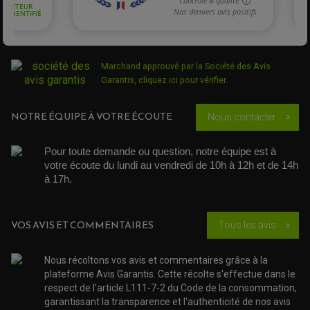
LEVIER DE FREIN ET D'EMBRAYAGE
ROTULE DE DIRECTION
ÉCHAPPEMENT CROSS ENDURO
ROTULE DE TRIANGLE
SÉLECTEUR DE VITESSE
ACCESSOIRES ÉCHAPPEMENT
ÉCHAPPEMENT & SILENCIEUX AKRAPOVIC
ÉCHAPPEMENT & SILENCIEUX FMF
PIÈCE MOTEUR
PIÈCES MOTEUR QUAD
ÉCHAPPEMENT & SILENCIEUX PRO CIRCUIT
Marchand approuvé par la Société des Avis
BOUCHON D'HUILE
Garantis,
cliquez ici pour vérifier
.
ARBRE A CAMES QAUD
COURROIE DE DISTRIBUTION
COURROIE DE TRANSMISSION
PARTIE CYCLE
COUVERCLE + PLATEAU PRESSION
EMBRAYAGE QUAD
DÉMARREUR MOTO
EQUIPEMENT ADMISSION / CARBURATEUR
LEVIER DE FREIN
NOTRE ÉQUIPE À VOTRE ÉCOUTE
Nous contacter
chevron_right
DURITE RADIATEUR
KIT AMÉLIORATION EMBRAYAGE
LEVIER D'EMBRAYAGE
JOINT COUVRE CULASSE
KIT RÉPARATION POMPE A EAU
PÉDALE DE FREIN
KIT RÉPARATION DEMARREUR
SÉLECTEUR DE VITESSE
KIT RÉPARATION CARBU.
Pour toute demande ou question, notre équipe est à 
CÂBLE ACCÉLÉRATEUR
KIT RÉPARATION ROBINET
PLASTIQUE QUAD / SSV
CÂBLE D'EMBRAYAGE
votre écoute du lundi au vendredi de 10h à 12h et de 14h 
MEMBRANE / BOISSEAU
KICK DE DÉMARRAGE
PROTÈGE-MAINS
à 17h. 
RADIATEUR MOTO
REPOSE PIEDS
POMPE A ESSENCE
POIGNÉE
PIPE D'ADMISSION
GUIDON CROSS ET ENDURO
OUTILLAGE ET ACCESSOIRES ATELIER
DEMI COCOTTE
VOS AVIS ET COMMENTAIRES
QUAD
Tous les avis
chevron_right
PNEUMATIQUE
ACCESSOIRE ATELIER QUAD
SUSPENSION
CHAMBRE A AIR
OUTILLAGE QUAD
NOS MARQUES
Nous récoltons vos avis et commentaires grâce à la
JOINT SPY
FOURCHE ET AMORTISSEUR
plateforme Avis Garantis. Cette récolte s'effectue dans le
ACCESSOIRE SCOOTER APRILIA
PROTECTION MOTO
respect de l'article L111-7-2 du Code de la consommation,
ACCESSOIRE SCOOTER BMW
COUVRE CARTER ET SLIDER
garantissant la transparence et l'authenticité de nos avis
ACCESSOIRE SCOOTER GILERA
PATINS DE PROTECTION TOP BLOCK