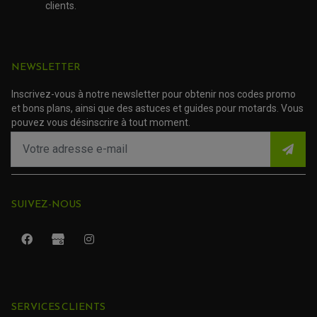
PATIN DE RECHANGE TOP BLOCK
clients.
ACCESSOIRE SCOOTER HONDA
PROTECTION RADIATEUR
ACCESSOIRE SCOOTER KYMCO
PROTECTION FOURCHE ET BRAS OSCILLANT
PROTECTION SILENCIEUX
ACCESSOIRE SCOOTER MBK
PROTECTION LEVIER
ACCESSOIRE SCOOTER PEUGEOT
TAMPONS ALLOY ULTIMA
NEWSLETTER
ACCESSOIRE SCOOTER PIAGGIO
ACCESSOIRE SCOOTER SUZUKI
ROULEMENT MOTO
Inscrivez-vous à notre newsletter pour obtenir nos codes promo
ACCESSOIRE SCOOTER VESPA
ROULEMENT DE ROUE
et bons plans, ainsi que des astuces et guides pour motards. Vous
ACCESSOIRE SCOOTER YAMAHA
ROULEMENT DE DIRECTION
pouvez vous désinscrire à tout moment.
TRANSMISSION
AMORTISSEUR DE COUPLE
EMBRAYAGE MOTO
KIT CHAÎNE MOTO
SUIVEZ-NOUS
SERVICES CLIENTS