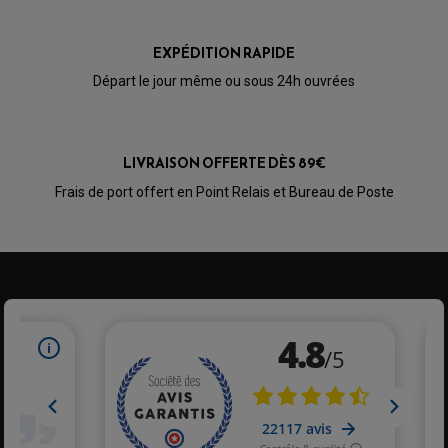
OPTIQUE TYPE ORIGINE
PÉDALE DE FREIN
PIÈCE MOTEUR
REPOSE PIED TYPE ORIGINE
EXPÉDITION RAPIDE
RETROVISEUR MOTO TYPE ORIGINE
GALET DE VARIATEUR
SÉLECTEUR DE VITESSE
COURROIE
Départ le jour même ou sous 24h ouvrées
VARIATEUR SCOOTER
POMPE A ESSENCE
LIVRAISON OFFERTE DÈS 89€
Frais de port offert en Point Relais et Bureau de Poste
PARTIE CYCLE QUAD
AMORTISSEURS QUAD / SSV
BIELLETTES DE DIRECTION
CÂBLE ACCÉLÉRATEUR / EMBRAYAGE / STARTER
COLONNE DE DIRECTION QUAD
KIT RECONDITIONNEMENT TRIANGLE