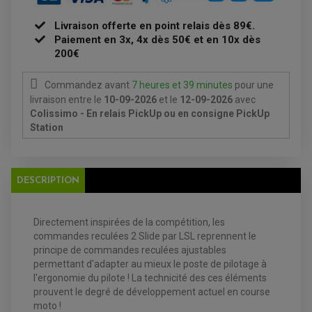
FILTRE A HUILE
FILTRE ET ACCESSOIRE ESSENCE
Livraison offerte en point relais dès 89€.
OUTILLAGE
Paiement en 3x, 4x dès 50€ et en 10x dès
PRODUIT D'ENTRETIEN
200€
Commandez avant
7 heures et 39 minutes
pour une
livraison
entre le
10-09-2026
et le
12-09-2026
avec
Colissimo - En relais PickUp ou en consigne PickUp
Station
EQUIPEMENT ELECTRIQUE QUAD / SSV
ACCESSOIRES ELECTRIQUE QUAD / SSV
BOITIER CDI QUAD ET SSV
DESCRIPTION
CHARGEUR DE BATTERIE QUAD / SSV
COMPTEUR QUAD / SSV
CONTACTEUR A CLÉ QUAD
DÉMARREUR
Directement inspirées de la compétition, les
ECLAIRAGE LED / HALOGÈNE
commandes reculées 2 Slide par LSL reprennent le
STATOR ET REDRESSEUR / REGULATEUR
VENTILATEUR DE RADIATEUR
principe de commandes reculées ajustables
permettant d'adapter au mieux le poste de pilotage à
l'ergonomie du pilote ! La technicité des ces éléments
EQUIPEMENT FREINAGE QUAD / SSV
PNEUMATIQUE
prouvent le degré de développement actuel en course
DISQUE DE FREIN QUAD / SSV
KIT DURITE DE FREIN QUAD
moto !
MOUSSE