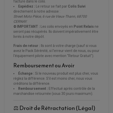
facture dans le colis.
Expédiez :
Le retour se fait par
Colis Suivi
directement à notre adresse :
Street Moto Pièce, 6 rue de Vieux-Thann, 68700
CERNAY.
⛔
IMPORTANT :
Les colis envoyés en
Point Relais
ne
seront pas récupérés. Ils doivent impérativement être
livrés à notre dépôt.
Frais de retour :
Ils sont à votre charge (sauf si vous
avez le Pack Sérénité, si l'erreur vient de nous, ou pour
l'équipement pilote avec mention "Retour Gratuit").
Remboursement ou Avoir
EQUIPEMENT ELECTRIQUE QUAD / SSV
ACCESSOIRES ELECTRIQUE QUAD / SSV
Échange :
Si le nouveau produit est plus cher, vous
BOITIER CDI QUAD ET SSV
réglez la différence. S'il est moins cher, nous vous
CHARGEUR DE BATTERIE QUAD / SSV
créditons la différence.
COMPTEUR QUAD / SSV
CONTACTEUR A CLÉ QUAD
Remboursement :
Effectué après contrôle de la
DÉMARREUR
marchandise retournée (sous 30 jours maximum).
ECLAIRAGE LED / HALOGÈNE
STATOR ET REDRESSEUR / REGULATEUR
VENTILATEUR DE RADIATEUR
⚖️ Droit de Rétractation (Légal)