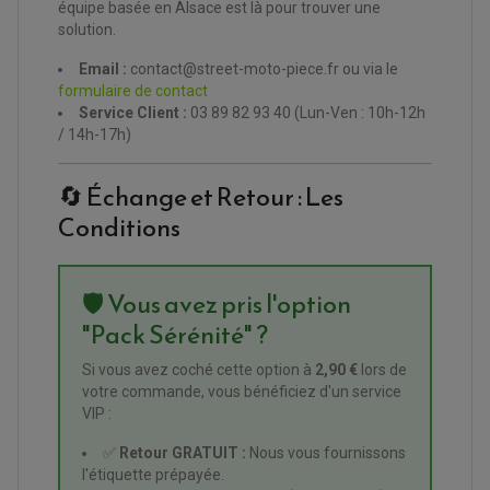
équipe basée en Alsace est là pour trouver une
SUPPORT ANTIVOL
solution.
Email :
contact@street-moto-piece.fr ou via le
formulaire de contact
Service Client :
03 89 82 93 40 (Lun-Ven : 10h-12h
/ 14h-17h)
🔄 Échange et Retour : Les
Conditions
🛡️ Vous avez pris l'option
"Pack Sérénité" ?
Si vous avez coché cette option à
2,90 €
lors de
votre commande, vous bénéficiez d'un service
VIP :
✅
Retour GRATUIT :
Nous vous fournissons
l'étiquette prépayée.
ACCESSOIRES QUAD