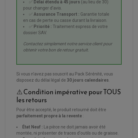
✅
Délai étendu à 45 jours
(au lieu de 30)
ACCESSOIRES ANODISES POUR QUAD
BOUCHON DE RÉSERVOIR QUAD
pour changer d'avis.
GUIDON QUAD
✅
Assurance Transport :
Garantie totale
KIT DÉCO QUAD / SSV
en cas de perte ou casse durant la livraison.
KIT POIGNÉE DE GAZ QUAD
POIGNÉE QUAD
✅
Priorité :
Traitement express de votre
PROTÈGE-MAINS
dossier SAV.
PONTETS / REHAUSSES DE GUIDON
REPOSE PIED QUAD
Contactez simplement notre service client pour
obtenir votre bon de retour gratuit.
BAGAGERIE / TREUIL / ATTELAGE
ÉQUIPEMENT ÉLECTRIQUE
COFFRE / TOP CASE QUAD
ACCESSOIRES ÉLECTRIQUE ENDURO
TREUIL ET ATTELAGE QUAD-SSV
PLAQUE PHARE
BAGAGERIE
COMPTEUR D'HEURE
Si vous n'avez pas souscrit au Pack Sérénité, vous
BAGAGERIE SOUPLE
DÉMARREUR
ÉCHAPPEMENT QUAD
disposez du délai légal de
30 jours calendaires
.
ACCESSOIRE GPS, SMARTPHONE
CONDENSATEUR
ÉCHAPPEMENT QUAD
SELLE CONFORT
BOBINE D'ALLUMAGE
⚠️ Condition impérative pour TOUS
SUPPORT TOP CASE
COUPE-CONTACT
SUPPORT VALISE LATERAL
les retours
ENTRETIEN QUAD / SSV
TOP CASE ET VALISES
BATTERIE
TRANSMISSION
Pour être accepté, le produit retourné doit être
BOUGIE QUAD
KIT CHAÎNE
ÉCHAPPEMENT MOTO
ÉCHAPEMENT SCOOTER
FILTRE A AIR BMC QUAD
parfaitement propre à la revente
:
GUIDE CHAÎNE
FILTRE A AIR QUAD
SILENCIEUX / ÉCHAPPEMENT MOTO
ÉCHAPPEMENT SCOOTER
PATIN DE BRAS OSCILLANT
FILTRE A HUILE QUAD
ACCESSOIRE ÉCHAPPEMENT
ROULETTE DE CHAÎNE
État Neuf :
La pièce ne doit jamais avoir été
EMBRAYAGE OFF ROAD
montée, ni présenter de traces d'outils ou de graisse.
ELECTRICITÉ