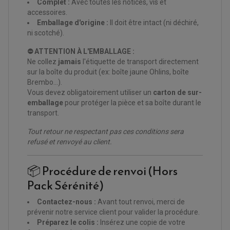
ÉLECTRICITÉ
Complet :
Avec toutes les notices, vis et
CLIGNOTANT TYPE ORIGINE
ACCESSOIRES ELECTRIQUE
PIÈCE MOTEUR
accessoires.
BATTERIE SCOOTER
BATTERIE
CHARGEUR DE BATTERIE
POMPE À EAU BOYESEN
Emballage d'origine :
Il doit être intact (ni déchiré,
CHARGEUR BATTERIE
REDRESSEUR / RÉGULATEUR
KIT RÉPARATION CARBU
ni scotché).
CLIGNOTANT MOTO
ECLAIRAGE SCOOTER
KIT RÉPARATION POMPE A EAU
CLIGNOTANT TYPE ORIGINE
POMPE A ESSENCE
PIPE D'ADMISSION
DÉMARREUR
⛔ ATTENTION À L'EMBALLAGE :
RADIATEUR
ECLAIRAGE MOTO
DURITE RADIATEUR
Ne collez
jamais
l'étiquette de transport directement
FEUX ADDITIONNELS
FREINAGE
sur la boîte du produit (ex: boîte jaune Ohlins, boîte
KIT RECONDITIONNEMENT DEMARREUR
DISQUE DE FREIN AVANT
POMPE A ESSENCE
Brembo...).
ACCESSOIRE + VISSERIE FREINAGE
REDRESSEUR / REGULATEUR
Vous devez obligatoirement utiliser un
carton de sur-
DISQUE DE FREIN ARRIERE
STATOR
PLAQUETTE DE FREIN AVANT
emballage
pour protéger la pièce et sa boîte durant le
PLAQUETTE DE FREIN ARRIERE
transport.
MAÎTRE CYLINDRE
ENTRETIEN MOTO
ATELIER, PADDOCK, STAND
Tout retour ne respectant pas ces conditions sera
ANTIPARASITE NGK
refusé et renvoyé au client.
BOUGIE NGK
FILTRE A AIR
FILTRE A HUILE
📦 Procédure de renvoi (Hors
FILTRE ET ACCESSOIRE ESSENCE
OUTILLAGE
Pack Sérénité)
PRODUIT D'ENTRETIEN
Contactez-nous :
Avant tout renvoi, merci de
prévenir notre service client pour valider la procédure.
Préparez le colis :
Insérez une copie de votre