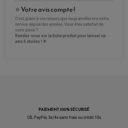
PARTIE CYCLE
KIT RABAISSEMENT MOTO
BULLE / PARE-BRISE
⭐ Votre avis compte !
KIT STREET BIKE
LEVIER DE FREIN
LEVIER DE FREIN
RÉTROVISEUR TYPE ORIGINE
LEVIER D'EMBRAYAGE
C'est grâce à vos retours que nous améliorons notre
OPTIQUE TYPE ORIGINE
PÉDALE DE FREIN
service depuis des années. Vous êtes satisfait de
PIÈCE MOTEUR
REPOSE PIED TYPE ORIGINE
votre pièce ?
RETROVISEUR MOTO TYPE ORIGINE
GALET DE VARIATEUR
Rendez-vous sur la fiche produit pour laisser un
SÉLECTEUR DE VITESSE
COURROIE
avis 5 étoiles !
🌟
VARIATEUR SCOOTER
POMPE A ESSENCE
PAIEMENT 100% SÉCURISÉ
CB, PayPal, 3x/4x sans frais ou crédit 10x