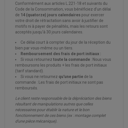
EQUIPEMENT FREINAGE QUAD / SSV
Conformément aux articles L.221-18 et suivants du
PNEUMATIQUE
DISQUE DE FREIN QUAD / SSV
Code de la Consommation, vous bénéficiez d’un délai
KIT DURITE DE FREIN QUAD
MOUSSE
de
14 (quatorze) jours calendaires
pour exercer
KIT REPARATION MAÎTRE CYLINDRE QUAD / SSV
CHAMBRE À AIR
votre droit de rétractation sans avoir à justifier de
PLAQUETTES DE FREIN QUAD / SSV
motifs ni à payer de pénalités, mais les retours sont
EQUIPEMENT FREINAGE MOTO CROSS ET
acceptés jusqu'à 30 jours calendaires.
HUILE ET PRODUIT D'ENTRETIEN QUAD
FREINAGE
ENDURO
HUILE POUR QUAD
ACCESSOIRE + VISSERIE FREINAGE
ACCESSOIRES FREINAGE
Ce délai court à compter du jour de la réception du
PRODUIT D'ENTRETIEN QUAD
DISQUE DE FREIN
DISQUE DE FREIN AVANT
bien par vous-même ou un tiers.
PLAQUETTE DE FREIN
DISQUE DE FREIN ARRIÈRE
Remboursement des frais de port initiaux :
KIT DURITE DE FREIN
PLAQUETTE DE FREIN
JANTES / ACCESSOIRES QUAD ET SSV
KIT DURITE D'EMBRAYAGE MOTO
KIT RÉPARATION PÉDALE DE FREIN
Si vous retournez
toute la commande
: Nous vous
CHAÎNE A NEIGE QUAD-SSV
KIT RÉPARATION ÉTRIER DE FREIN
KIT RÉPARATION MAÎTRE CYLINDRE
remboursons les produits + les frais de port initiaux
CHAÎNES A NEIGE
KIT RÉPARATION MAÎTRE CYLINDRE
KIT RÉPARATION ÉTRIER DE FREIN
PRODUIT ENTRETIEN
(tarif standard).
CHAMBRE A AIR QUAD ET SSV
MAÎTRE CYLINDRE
FILTRE A AIR
CLOUS / CRAMPON VISSABLE
Si vous ne retournez
qu'une partie
de la
FILTRE A HUILE
ÉLARGISSEURES DE VOIES QUAD
ROULEMENT MOTO CROSS ET ENDURO
commande : Les frais de port initiaux ne sont pas
BOUGIE SCOOTER
JANTES QUAD ET SSV
HUILE ET PRODUIT D'ENTRETIEN
ROULEMENT DE ROUE AVANT
PRODUIT D'ENTRETIEN
remboursés.
HUILE MOTEUR
ROULEMENT DE ROUE ARRIÈRE
FILTRE A AIR K&N
PRODUIT D'ENTRETIEN
ROULEMENT D'AMORTISSEUR
Le client reste responsable de la dépréciation des biens
ROULEMENT BIELLETTES
ROULEMENT COLONNE DE DIRECTION
résultant de manipulations autres que celles
HUILE ET LUBRIFIANTS SCOOTER
PARTIE CYCLE
ROULEMENT BRAS OSCILLANT
nécessaires pour établir la nature et le bon
HUILE SCOOTER
ARAIGNÉE / SUPPORT CARÉNAGE
PRODUIT D'ENTRETIEN SCOOTER
fonctionnement de ces biens (ex : montage complet
BULLE / PARE-BRISE
d'une pièce mécanique).
CÂBLE ACCÉLÉRATEUR
CABLE D'EMBRAYAGE