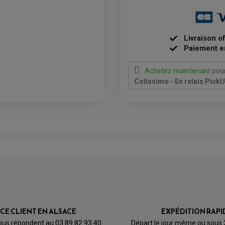
Livraison o
Paiement e
Achetez maintenant
pour
Colissimo - En relais Pick
ICE CLIENT EN ALSACE
EXPÉDITION RAPI
ous répondent au 03 89 82 93 40
Départ le jour même ou sous