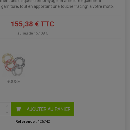
sement des disques d'embrayage, et améliore également
 garniture, tout en apportant une touche "racing" à votre moto.
VOIR LE PANIER
155,38 € TTC
au lieu de
167,08 €
ROUGE
AJOUTER AU PANIER
Référence :
126742