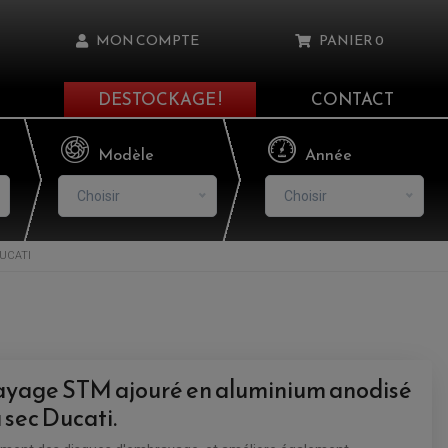
MON COMPTE
PANIER
0
DESTOCKAGE !
CONTACT
Il n'y a aucun produit dans votre panier
Modèle
Année
Choisir
Choisir
UCATI
asse oublié ?
NNEXION
NSCRIRE
ayage STM ajouré en aluminium anodisé
sec Ducati.