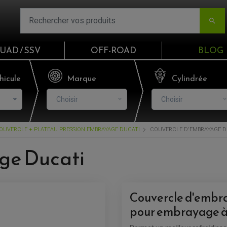

UAD / SSV
OFF-ROAD
BLOG
Email
hicule
Marque
Cylindrée
Choisir
Choisir
Mot de passe
OUVERCLE + PLATEAU PRESSION EMBRAYAGE DUCATI
COUVERCLE D'EMBRAYAGE D
Mot de p
ge Ducati
CO
S'I
Couvercle d'embr
pour embrayage à 