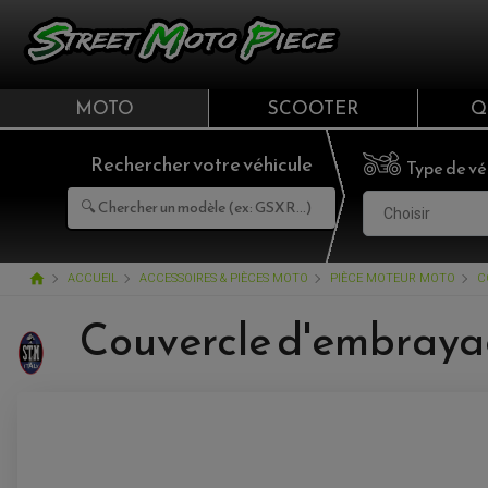
MOTO
SCOOTER
Q
Rechercher votre véhicule
Type de vé
Choisir
home
ACCUEIL
ACCESSOIRES & PIÈCES MOTO
PIÈCE MOTEUR MOTO
C
Couvercle d'embraya