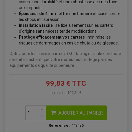
assure une durabilité et une robustesse accrues face
aux impacts.
Épaisseur de 4 mm
: offre une barrière efficace contre
les chocs et l'abrasion.
Installation facile
: se fixe aisément sur les carters
d'origine sans nécessiter de modifications.
Protège efficacement vos carters
: minimise les
risques de dommages en cas de chute ou de glissade.
ACCESSOIRES QUAD
ACCESSOIRES ANODISES POUR QUAD
Optez pour les couvre-carters R&G Racing et roulez en toute
BOUCHON DE RÉSERVOIR QUAD
sérénité, sachant que votre moteur est protégé par des
GUIDON QUAD
KIT DÉCO QUAD / SSV
équipements de qualité supérieure.
KIT POIGNÉE DE GAZ QUAD
POIGNÉE QUAD
PROTÈGE-MAINS
99,83 € TTC
PONTETS / REHAUSSES DE GUIDON
REPOSE PIED QUAD
au lieu de
107,34 €
BAGAGERIE / TREUIL / ATTELAGE
ÉQUIPEMENT ÉLECTRIQUE
COFFRE / TOP CASE QUAD
ACCESSOIRES ÉLECTRIQUE ENDURO
TREUIL ET ATTELAGE QUAD-SSV
AJOUTER AU PANIER
PLAQUE PHARE
BAGAGERIE
COMPTEUR D'HEURE
BAGAGERIE SOUPLE
DÉMARREUR
ÉCHAPPEMENT QUAD
Référence :
443436
ACCESSOIRE GPS, SMARTPHONE
CONDENSATEUR
ÉCHAPPEMENT QUAD
SELLE CONFORT