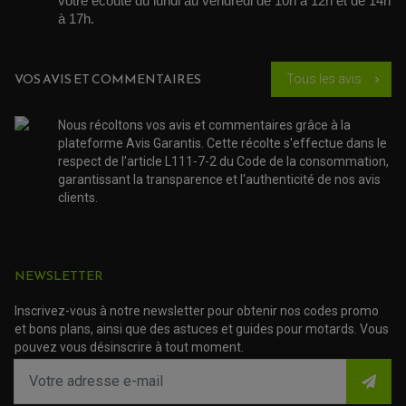
votre écoute du lundi au vendredi de 10h à 12h et de 14h 
KIT CHAÎNE MOTO
à 17h. 
VOS AVIS ET COMMENTAIRES
Tous les avis
chevron_right
Nous récoltons vos avis et commentaires grâce à la
plateforme Avis Garantis. Cette récolte s'effectue dans le
respect de l'article L111-7-2 du Code de la consommation,
garantissant la transparence et l'authenticité de nos avis
clients.
NEWSLETTER
Inscrivez-vous à notre newsletter pour obtenir nos codes promo
et bons plans, ainsi que des astuces et guides pour motards. Vous
pouvez vous désinscrire à tout moment.