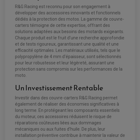
PLAQUETTE DE FREIN
DISQUE DE FREIN ARRIÈRE
KIT DURITE DE FREIN
PLAQUETTE DE FREIN
R&G Racing est reconnu pour son engagement à
JANTES / ACCESSOIRES QUAD ET SSV
KIT DURITE D'EMBRAYAGE MOTO
KIT RÉPARATION PÉDALE DE FREIN
développer des accessoires innovants et fonctionnels
KIT RÉPARATION ÉTRIER DE FREIN
CHAÎNE A NEIGE QUAD-SSV
KIT RÉPARATION MAÎTRE CYLINDRE
dédiés à la protection des motos. La gamme de couvre-
KIT RÉPARATION MAÎTRE CYLINDRE
CHAÎNES A NEIGE
KIT RÉPARATION ÉTRIER DE FREIN
PRODUIT ENTRETIEN
MAÎTRE CYLINDRE
CHAMBRE A AIR QUAD ET SSV
carters témoigne de cette expertise, offrant des
FILTRE A AIR
CLOUS / CRAMPON VISSABLE
solutions adaptées aux besoins des motards exigeants.
FILTRE A HUILE
ÉLARGISSEURES DE VOIES QUAD
ROULEMENT MOTO CROSS ET ENDURO
Chaque produit est le fruit d'une recherche approfondie
BOUGIE SCOOTER
HUILE ET PRODUIT D'ENTRETIEN
JANTES QUAD ET SSV
ROULEMENT DE ROUE AVANT
PRODUIT D'ENTRETIEN
et de tests rigoureux, garantissant une qualité et une
HUILE MOTEUR
ROULEMENT DE ROUE ARRIÈRE
FILTRE A AIR K&N
PRODUIT D'ENTRETIEN
efficacité optimales. Les matériaux utilisés, tels que le
ROULEMENT D'AMORTISSEUR
ROULEMENT BIELLETTES
polypropylène de 4 mm d'épaisseur, sont sélectionnés
ROULEMENT COLONNE DE DIRECTION
HUILE ET LUBRIFIANTS SCOOTER
pour leur robustesse et leur légèreté, assurant une
PARTIE CYCLE
ROULEMENT BRAS OSCILLANT
HUILE SCOOTER
protection sans compromis sur les performances de la
ARAIGNÉE / SUPPORT CARÉNAGE
PRODUIT D'ENTRETIEN SCOOTER
BULLE / PARE-BRISE
moto.
CÂBLE ACCÉLÉRATEUR
CABLE D'EMBRAYAGE
Un Investissement Rentable
PARTIE CYCLE
KIT RABAISSEMENT MOTO
BULLE / PARE-BRISE
KIT STREET BIKE
Investir dans des couvre-carters R&G Racing permet
LEVIER DE FREIN
LEVIER DE FREIN
RÉTROVISEUR TYPE ORIGINE
LEVIER D'EMBRAYAGE
également de réaliser des économies significatives à
OPTIQUE TYPE ORIGINE
long terme. En protégeant les composants essentiels
PÉDALE DE FREIN
du moteur, ces accessoires réduisent le risque de
PIÈCE MOTEUR
REPOSE PIED TYPE ORIGINE
RETROVISEUR MOTO TYPE ORIGINE
réparations coûteuses liées aux dommages
GALET DE VARIATEUR
SÉLECTEUR DE VITESSE
COURROIE
mécaniques ou aux fuites d'huile. De plus, leur
VARIATEUR SCOOTER
installation préventive contribue à maintenir la valeur de
POMPE A ESSENCE