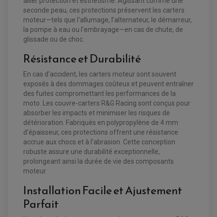
allier protection et esthétisme. Agissant comme une
FILTRE A AIR
seconde peau, ces protections préservent les carters
FILTRE A HUILE
moteur—tels que l'allumage, l'alternateur, le démarreur,
FILTRE ET ACCESSOIRE ESSENCE
OUTILLAGE
la pompe à eau ou l'embrayage—en cas de chute, de
PRODUIT D'ENTRETIEN
glissade ou de choc.
Résistance et Durabilité
En cas d'accident, les carters moteur sont souvent
exposés à des dommages coûteux et peuvent entraîner
des fuites compromettant les performances de la
moto. Les couvre-carters R&G Racing sont conçus pour
absorber les impacts et minimiser les risques de
détérioration. Fabriqués en polypropylène de 4 mm
d'épaisseur, ces protections offrent une résistance
accrue aux chocs et à l'abrasion. Cette conception
robuste assure une durabilité exceptionnelle,
prolongeant ainsi la durée de vie des composants
moteur.
Installation Facile et Ajustement
Parfait