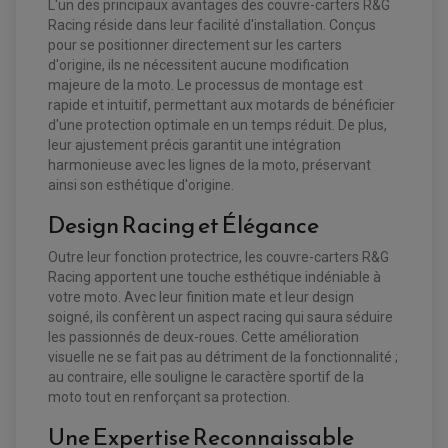
L'un des principaux avantages des couvre-carters R&G
Racing réside dans leur facilité d'installation. Conçus
pour se positionner directement sur les carters
d'origine, ils ne nécessitent aucune modification
majeure de la moto. Le processus de montage est
EQUIPEMENT ELECTRIQUE QUAD / SSV
rapide et intuitif, permettant aux motards de bénéficier
ACCESSOIRES ELECTRIQUE QUAD / SSV
d'une protection optimale en un temps réduit. De plus,
BOITIER CDI QUAD ET SSV
leur ajustement précis garantit une intégration
CHARGEUR DE BATTERIE QUAD / SSV
COMPTEUR QUAD / SSV
harmonieuse avec les lignes de la moto, préservant
CONTACTEUR A CLÉ QUAD
ainsi son esthétique d'origine.
DÉMARREUR
ECLAIRAGE LED / HALOGÈNE
Design Racing et Élégance
STATOR ET REDRESSEUR / REGULATEUR
VENTILATEUR DE RADIATEUR
Outre leur fonction protectrice, les couvre-carters R&G
Racing apportent une touche esthétique indéniable à
EQUIPEMENT FREINAGE QUAD / SSV
votre moto. Avec leur finition mate et leur design
PNEUMATIQUE
DISQUE DE FREIN QUAD / SSV
soigné, ils confèrent un aspect racing qui saura séduire
KIT DURITE DE FREIN QUAD
MOUSSE
KIT REPARATION MAÎTRE CYLINDRE QUAD / SSV
CHAMBRE À AIR
les passionnés de deux-roues. Cette amélioration
PLAQUETTES DE FREIN QUAD / SSV
visuelle ne se fait pas au détriment de la fonctionnalité ;
au contraire, elle souligne le caractère sportif de la
EQUIPEMENT FREINAGE MOTO CROSS ET
HUILE ET PRODUIT D'ENTRETIEN QUAD
moto tout en renforçant sa protection.
FREINAGE
ENDURO
HUILE POUR QUAD
ACCESSOIRE + VISSERIE FREINAGE
ACCESSOIRES FREINAGE
Une Expertise Reconnaissable
PRODUIT D'ENTRETIEN QUAD
DISQUE DE FREIN
DISQUE DE FREIN AVANT