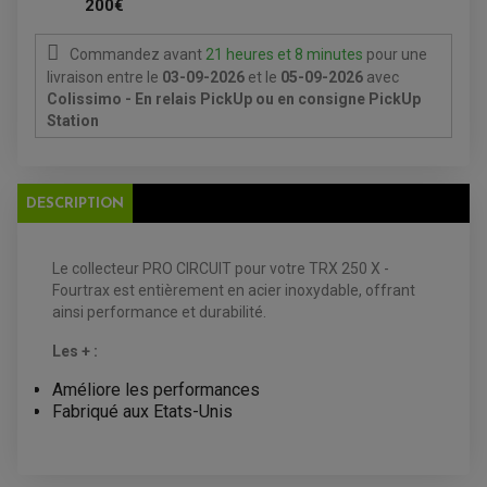
200€
PRODUIT D'ENTRETIEN
Commandez avant
21 heures et 8 minutes
pour une
livraison
entre le
03-09-2026
et le
05-09-2026
avec
Colissimo - En relais PickUp ou en consigne PickUp
Station
EQUIPEMENT ELECTRIQUE QUAD / SSV
ACCESSOIRES ELECTRIQUE QUAD / SSV
BOITIER CDI QUAD ET SSV
DESCRIPTION
CHARGEUR DE BATTERIE QUAD / SSV
COMPTEUR QUAD / SSV
CONTACTEUR A CLÉ QUAD
DÉMARREUR
Le collecteur PRO CIRCUIT pour votre TRX 250 X -
ECLAIRAGE LED / HALOGÈNE
STATOR ET REDRESSEUR / REGULATEUR
Fourtrax est entièrement en acier inoxydable, offrant
VENTILATEUR DE RADIATEUR
ainsi performance et durabilité.
Les + :
EQUIPEMENT FREINAGE QUAD / SSV
PNEUMATIQUE
DISQUE DE FREIN QUAD / SSV
Améliore les performances
KIT DURITE DE FREIN QUAD
MOUSSE
KIT REPARATION MAÎTRE CYLINDRE QUAD / SSV
CHAMBRE À AIR
Fabriqué aux Etats-Unis
PLAQUETTES DE FREIN QUAD / SSV
EQUIPEMENT FREINAGE MOTO CROSS ET
HUILE ET PRODUIT D'ENTRETIEN QUAD
FREINAGE
ENDURO