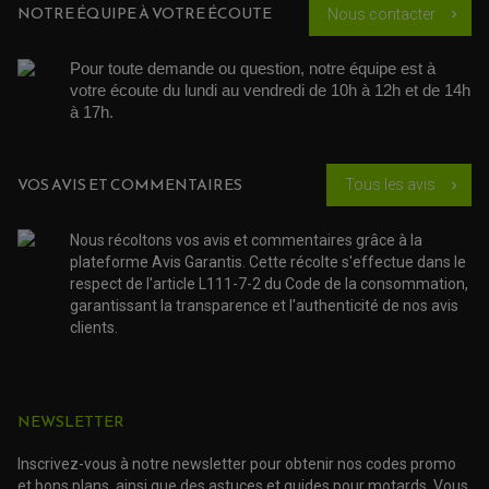
BOUCHON D'HUILE
ARBRE A CAMES QAUD
NOTRE ÉQUIPE À VOTRE ÉCOUTE
Nous contacter
chevron_right
COURROIE DE DISTRIBUTION
COURROIE DE TRANSMISSION
PARTIE CYCLE
COUVERCLE + PLATEAU PRESSION
EMBRAYAGE QUAD
DÉMARREUR MOTO
EQUIPEMENT ADMISSION / CARBURATEUR
LEVIER DE FREIN
DURITE RADIATEUR
Pour toute demande ou question, notre équipe est à 
KIT AMÉLIORATION EMBRAYAGE
LEVIER D'EMBRAYAGE
JOINT COUVRE CULASSE
KIT RÉPARATION POMPE A EAU
PÉDALE DE FREIN
votre écoute du lundi au vendredi de 10h à 12h et de 14h 
KIT RÉPARATION DEMARREUR
SÉLECTEUR DE VITESSE
à 17h. 
KIT RÉPARATION CARBU.
CÂBLE ACCÉLÉRATEUR
KIT RÉPARATION ROBINET
PLASTIQUE QUAD / SSV
CÂBLE D'EMBRAYAGE
MEMBRANE / BOISSEAU
KICK DE DÉMARRAGE
PROTÈGE-MAINS
RADIATEUR MOTO
REPOSE PIEDS
VOS AVIS ET COMMENTAIRES
POMPE A ESSENCE
Tous les avis
chevron_right
POIGNÉE
PIPE D'ADMISSION
GUIDON CROSS ET ENDURO
OUTILLAGE ET ACCESSOIRES ATELIER
DEMI COCOTTE
QUAD
Nous récoltons vos avis et commentaires grâce à la
PNEUMATIQUE
ACCESSOIRE ATELIER QUAD
plateforme Avis Garantis. Cette récolte s'effectue dans le
SUSPENSION
CHAMBRE A AIR
OUTILLAGE QUAD
respect de l'article L111-7-2 du Code de la consommation,
NOS MARQUES
JOINT SPY
garantissant la transparence et l'authenticité de nos avis
FOURCHE ET AMORTISSEUR
ACCESSOIRE SCOOTER APRILIA
PROTECTION MOTO
clients.
ACCESSOIRE SCOOTER BMW
COUVRE CARTER ET SLIDER
ACCESSOIRE SCOOTER GILERA
PATINS DE PROTECTION TOP BLOCK
PATIN DE RECHANGE TOP BLOCK
ACCESSOIRE SCOOTER HONDA
PROTECTION RADIATEUR
ACCESSOIRE SCOOTER KYMCO
PROTECTION FOURCHE ET BRAS OSCILLANT
NEWSLETTER
PROTECTION SILENCIEUX
ACCESSOIRE SCOOTER MBK
PROTECTION LEVIER
ACCESSOIRE SCOOTER PEUGEOT
TAMPONS ALLOY ULTIMA
Inscrivez-vous à notre newsletter pour obtenir nos codes promo
ACCESSOIRE SCOOTER PIAGGIO
et bons plans, ainsi que des astuces et guides pour motards. Vous