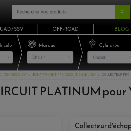

UAD / SSV
OFF-ROAD
BLOG
Email
hicule
Marque
Cylindrée
Choisir
Choisir
Mot de passe
 / SSV DISCOUNT
ÉCHAPPEMENT PRO CIRCUIT QUAD / SSV
COLLECTEUR PRO C
Mot de p
CIRCUIT PLATINUM pour 
CO
S'I
Collecteur d'éch