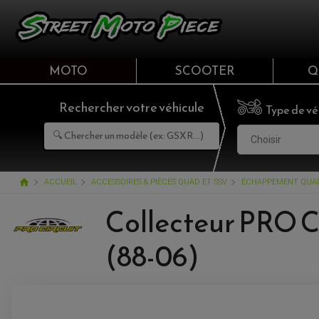
MOTO
SCOOTER
Q
Rechercher votre véhicule
Type de vé
Choisir
home
ACCUEIL
ACCESSOIRES & PIÈCES QUAD ET SSV
ÉCHAPPEMENT QUAD
Collecteur PRO 
(88-06)