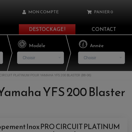
MON COMPTE
PANIER
0
DESTOCKAGE !
CONTACT
Il n'y a aucun produit dans votre panier
Modèle
Année
Choisir
Choisir
IRCUIT PLATINUM POUR YAMAHA YFS 200 BLASTER (88-06)
asse oublié ?
Yamaha YFS 200 Blaster
NNEXION
NSCRIRE
appement Inox PRO CIRCUIT PLATINUM