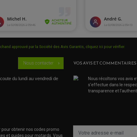
chand approuvé par la Société des Avis Garantis,
cliquez ici pour vérifier
.
VOS AVIS ET COMMENTAIRES
Nous contacter
chevron_right
coute du lundi au vendredi de 
Nous récoltons vos avis e
s'effectue dans le respec
transparence et l'authenti
r pour obtenir nos codes promo
uces et guides pour motards. Vous