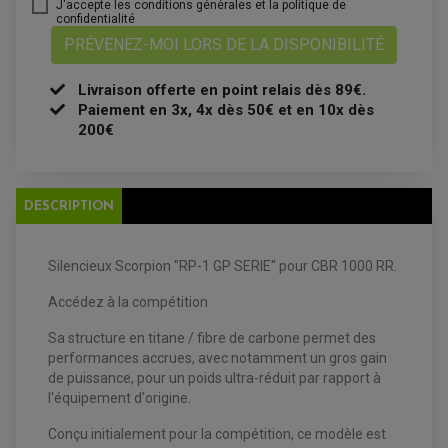
J'accepte les conditions générales et la politique de
ANTIPARASITE NGK
confidentialité
BOUGIE NGK
FILTRE A AIR
PRÉVENEZ-MOI LORS DE LA DISPONIBILITÉ
FILTRE A HUILE
FILTRE ET ACCESSOIRE ESSENCE
OUTILLAGE
Livraison offerte en point relais dès 89€.
PRODUIT D'ENTRETIEN
Paiement en 3x, 4x dès 50€ et en 10x dès
200€
DESCRIPTION
Silencieux Scorpion "RP-1 GP SERIE" pour CBR 1000 RR.
EQUIPEMENT ELECTRIQUE QUAD / SSV
Accédez à la compétition
ACCESSOIRES ELECTRIQUE QUAD / SSV
BOITIER CDI QUAD ET SSV
Sa structure en titane / fibre de carbone permet des
CHARGEUR DE BATTERIE QUAD / SSV
COMPTEUR QUAD / SSV
performances accrues, avec notamment un gros gain
CONTACTEUR A CLÉ QUAD
de puissance, pour un poids ultra-réduit par rapport à
DÉMARREUR
l'équipement d'origine.
ECLAIRAGE LED / HALOGÈNE
STATOR ET REDRESSEUR / REGULATEUR
VENTILATEUR DE RADIATEUR
Conçu initialement pour la compétition, ce modèle est