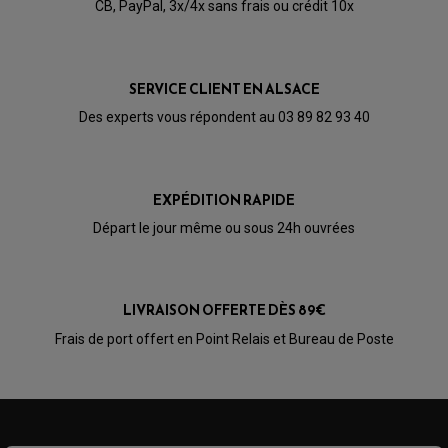
CB, PayPal, 3x/4x sans frais ou crédit 10x
CABLE D'EMBRAYAGE
PARTIE CYCLE
KIT RABAISSEMENT MOTO
BULLE / PARE-BRISE
KIT STREET BIKE
LEVIER DE FREIN
LEVIER DE FREIN
RÉTROVISEUR TYPE ORIGINE
LEVIER D'EMBRAYAGE
SERVICE CLIENT EN ALSACE
OPTIQUE TYPE ORIGINE
PÉDALE DE FREIN
Des experts vous répondent au 03 89 82 93 40
PIÈCE MOTEUR
REPOSE PIED TYPE ORIGINE
RETROVISEUR MOTO TYPE ORIGINE
GALET DE VARIATEUR
SÉLECTEUR DE VITESSE
COURROIE
VARIATEUR SCOOTER
POMPE A ESSENCE
EXPÉDITION RAPIDE
Départ le jour même ou sous 24h ouvrées
LIVRAISON OFFERTE DÈS 89€
Frais de port offert en Point Relais et Bureau de Poste