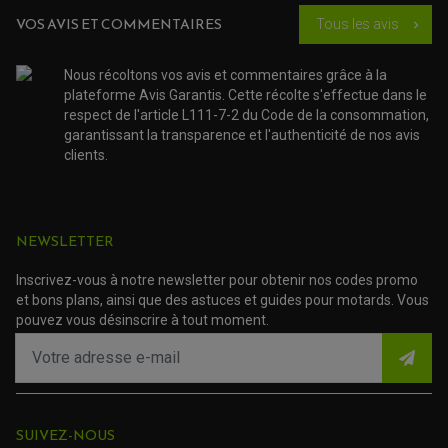
SUSPENSION
CHAMBRE A AIR
OUTILLAGE QUAD
VOS AVIS ET COMMENTAIRES
Tous les avis
chevron_right
NOS MARQUES
JOINT SPY
FOURCHE ET AMORTISSEUR
ACCESSOIRE SCOOTER APRILIA
PROTECTION MOTO
ACCESSOIRE SCOOTER BMW
Nous récoltons vos avis et commentaires grâce à la
COUVRE CARTER ET SLIDER
ACCESSOIRE SCOOTER GILERA
PATINS DE PROTECTION TOP BLOCK
plateforme Avis Garantis. Cette récolte s'effectue dans le
PATIN DE RECHANGE TOP BLOCK
ACCESSOIRE SCOOTER HONDA
respect de l'article L111-7-2 du Code de la consommation,
PROTECTION RADIATEUR
garantissant la transparence et l'authenticité de nos avis
ACCESSOIRE SCOOTER KYMCO
PROTECTION FOURCHE ET BRAS OSCILLANT
PROTECTION SILENCIEUX
clients.
ACCESSOIRE SCOOTER MBK
PROTECTION LEVIER
ACCESSOIRE SCOOTER PEUGEOT
TAMPONS ALLOY ULTIMA
ACCESSOIRE SCOOTER PIAGGIO
ACCESSOIRE SCOOTER SUZUKI
ROULEMENT MOTO
NEWSLETTER
ACCESSOIRE SCOOTER VESPA
ROULEMENT DE ROUE
ACCESSOIRE SCOOTER YAMAHA
ROULEMENT DE DIRECTION
Inscrivez-vous à notre newsletter pour obtenir nos codes promo
et bons plans, ainsi que des astuces et guides pour motards. Vous
TRANSMISSION
pouvez vous désinscrire à tout moment.
AMORTISSEUR DE COUPLE
EMBRAYAGE MOTO
KIT CHAÎNE MOTO
SUIVEZ-NOUS