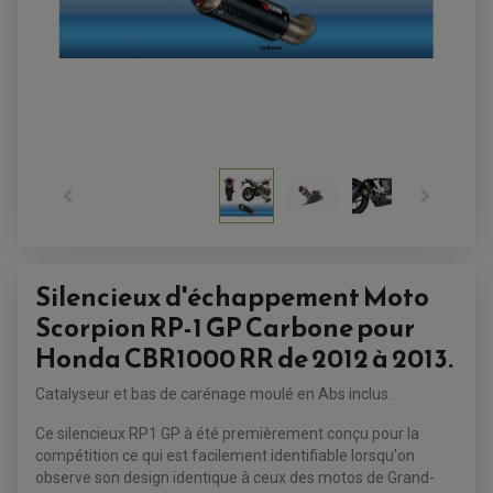


ACCESSOIRES QUAD
ACCESSOIRES ANODISES POUR QUAD
BOUCHON DE RÉSERVOIR QUAD
GUIDON QUAD
KIT DÉCO QUAD / SSV
Silencieux d'échappement Moto
KIT POIGNÉE DE GAZ QUAD
POIGNÉE QUAD
Scorpion RP-1 GP Carbone pour
PROTÈGE-MAINS
PONTETS / REHAUSSES DE GUIDON
Honda CBR1000 RR de 2012 à 2013.
REPOSE PIED QUAD
Catalyseur et bas de carénage moulé en Abs inclus.
BAGAGERIE / TREUIL / ATTELAGE
ÉQUIPEMENT ÉLECTRIQUE
COFFRE / TOP CASE QUAD
Ce silencieux RP1 GP à été premièrement conçu pour la
ACCESSOIRES ÉLECTRIQUE ENDURO
TREUIL ET ATTELAGE QUAD-SSV
compétition ce qui est facilement identifiable lorsqu'on
PLAQUE PHARE
BAGAGERIE
COMPTEUR D'HEURE
observe son design identique à ceux des motos de Grand-
BAGAGERIE SOUPLE
DÉMARREUR
ÉCHAPPEMENT QUAD