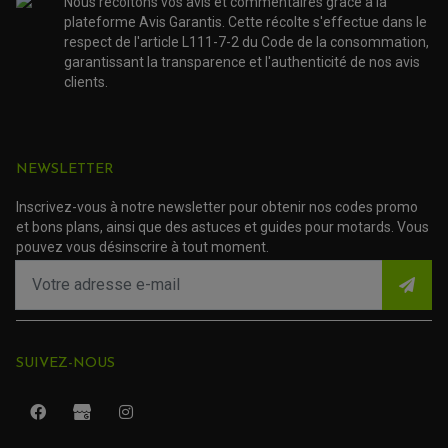
ACCESSOIRE SCOOTER APRILIA
Nous récoltons vos avis et commentaires grâce à la
PROTECTION MOTO
ACCESSOIRE SCOOTER BMW
plateforme Avis Garantis. Cette récolte s'effectue dans le
COUVRE CARTER ET SLIDER
respect de l'article L111-7-2 du Code de la consommation,
ACCESSOIRE SCOOTER GILERA
PATINS DE PROTECTION TOP BLOCK
PATIN DE RECHANGE TOP BLOCK
garantissant la transparence et l'authenticité de nos avis
ACCESSOIRE SCOOTER HONDA
PROTECTION RADIATEUR
clients.
ACCESSOIRE SCOOTER KYMCO
PROTECTION FOURCHE ET BRAS OSCILLANT
PROTECTION SILENCIEUX
ACCESSOIRE SCOOTER MBK
PROTECTION LEVIER
ACCESSOIRE SCOOTER PEUGEOT
TAMPONS ALLOY ULTIMA
ACCESSOIRE SCOOTER PIAGGIO
NEWSLETTER
ACCESSOIRE SCOOTER SUZUKI
ROULEMENT MOTO
ACCESSOIRE SCOOTER VESPA
ROULEMENT DE ROUE
Inscrivez-vous à notre newsletter pour obtenir nos codes promo
ACCESSOIRE SCOOTER YAMAHA
ROULEMENT DE DIRECTION
et bons plans, ainsi que des astuces et guides pour motards. Vous
pouvez vous désinscrire à tout moment.
TRANSMISSION
AMORTISSEUR DE COUPLE
EMBRAYAGE MOTO
KIT CHAÎNE MOTO
SUIVEZ-NOUS