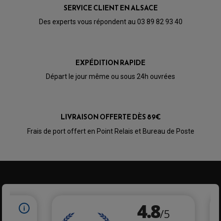
BULLE / PARE-BRISE
KIT STREET BIKE
SERVICE CLIENT EN ALSACE
LEVIER DE FREIN
LEVIER DE FREIN
RÉTROVISEUR TYPE ORIGINE
LEVIER D'EMBRAYAGE
Des experts vous répondent au 03 89 82 93 40
OPTIQUE TYPE ORIGINE
PÉDALE DE FREIN
PIÈCE MOTEUR
REPOSE PIED TYPE ORIGINE
RETROVISEUR MOTO TYPE ORIGINE
GALET DE VARIATEUR
SÉLECTEUR DE VITESSE
COURROIE
EXPÉDITION RAPIDE
VARIATEUR SCOOTER
POMPE A ESSENCE
Départ le jour même ou sous 24h ouvrées
LIVRAISON OFFERTE DÈS 89€
Frais de port offert en Point Relais et Bureau de Poste
PARTIE CYCLE QUAD
AMORTISSEURS QUAD / SSV
BIELLETTES DE DIRECTION