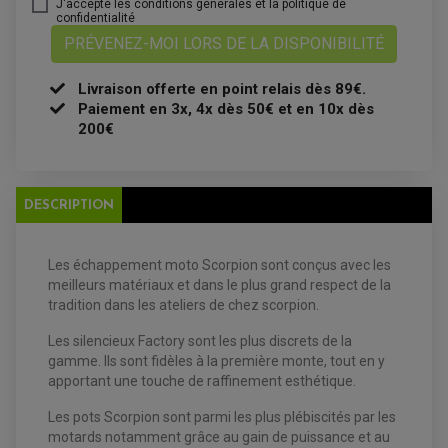
BOUGIE NGK
J'accepte les conditions générales et la politique de
confidentialité
FILTRE A AIR
FILTRE A HUILE
PRÉVENEZ-MOI LORS DE LA DISPONIBILITÉ
FILTRE ET ACCESSOIRE ESSENCE
OUTILLAGE
PRODUIT D'ENTRETIEN
Livraison offerte en point relais dès 89€.
Paiement en 3x, 4x dès 50€ et en 10x dès
200€
DESCRIPTION
EQUIPEMENT ELECTRIQUE QUAD / SSV
Les échappement moto Scorpion sont conçus avec les
ACCESSOIRES ELECTRIQUE QUAD / SSV
meilleurs matériaux et dans le plus grand respect de la
BOITIER CDI QUAD ET SSV
CHARGEUR DE BATTERIE QUAD / SSV
tradition dans les ateliers de chez scorpion.
COMPTEUR QUAD / SSV
CONTACTEUR A CLÉ QUAD
Les silencieux Factory sont les plus discrets de la
DÉMARREUR
gamme. Ils sont fidèles à la première monte, tout en y
ECLAIRAGE LED / HALOGÈNE
STATOR ET REDRESSEUR / REGULATEUR
apportant une touche de raffinement esthétique.
VENTILATEUR DE RADIATEUR
Les pots Scorpion sont parmi les plus plébiscités par les
motards notamment grâce au gain de puissance et au
EQUIPEMENT FREINAGE QUAD / SSV