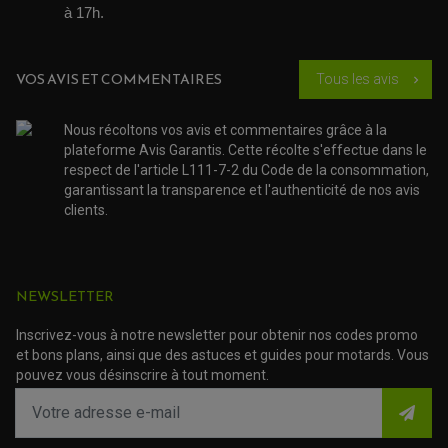
DEMI COCOTTE
à 17h. 
QUAD
PNEUMATIQUE
ACCESSOIRE ATELIER QUAD
SUSPENSION
CHAMBRE A AIR
OUTILLAGE QUAD
NOS MARQUES
JOINT SPY
VOS AVIS ET COMMENTAIRES
Tous les avis
chevron_right
FOURCHE ET AMORTISSEUR
ACCESSOIRE SCOOTER APRILIA
PROTECTION MOTO
ACCESSOIRE SCOOTER BMW
COUVRE CARTER ET SLIDER
Nous récoltons vos avis et commentaires grâce à la
ACCESSOIRE SCOOTER GILERA
PATINS DE PROTECTION TOP BLOCK
PATIN DE RECHANGE TOP BLOCK
plateforme Avis Garantis. Cette récolte s'effectue dans le
ACCESSOIRE SCOOTER HONDA
PROTECTION RADIATEUR
respect de l'article L111-7-2 du Code de la consommation,
ACCESSOIRE SCOOTER KYMCO
PROTECTION FOURCHE ET BRAS OSCILLANT
garantissant la transparence et l'authenticité de nos avis
PROTECTION SILENCIEUX
ACCESSOIRE SCOOTER MBK
PROTECTION LEVIER
clients.
ACCESSOIRE SCOOTER PEUGEOT
TAMPONS ALLOY ULTIMA
ACCESSOIRE SCOOTER PIAGGIO
ACCESSOIRE SCOOTER SUZUKI
ROULEMENT MOTO
ACCESSOIRE SCOOTER VESPA
ROULEMENT DE ROUE
NEWSLETTER
ACCESSOIRE SCOOTER YAMAHA
ROULEMENT DE DIRECTION
Inscrivez-vous à notre newsletter pour obtenir nos codes promo
TRANSMISSION
et bons plans, ainsi que des astuces et guides pour motards. Vous
AMORTISSEUR DE COUPLE
pouvez vous désinscrire à tout moment.
EMBRAYAGE MOTO
KIT CHAÎNE MOTO