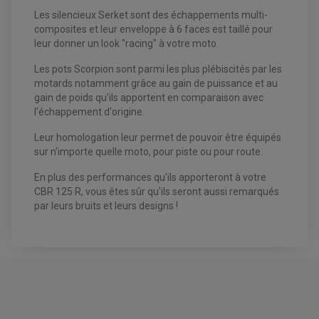
VENTILATEUR DE RADIATEUR
Les silencieux Serket sont des échappements multi-
composites et leur enveloppe à 6 faces est taillé pour
EQUIPEMENT FREINAGE QUAD / SSV
leur donner un look "racing" à votre moto.
PNEUMATIQUE
DISQUE DE FREIN QUAD / SSV
KIT DURITE DE FREIN QUAD
MOUSSE
Les pots Scorpion sont parmi les plus plébiscités par les
KIT REPARATION MAÎTRE CYLINDRE QUAD / SSV
CHAMBRE À AIR
motards notamment grâce au gain de puissance et au
PLAQUETTES DE FREIN QUAD / SSV
gain de poids qu'ils apportent en comparaison avec
EQUIPEMENT FREINAGE MOTO CROSS ET
l'échappement d'origine.
HUILE ET PRODUIT D'ENTRETIEN QUAD
FREINAGE
ENDURO
HUILE POUR QUAD
Leur homologation leur permet de pouvoir être équipés
ACCESSOIRE + VISSERIE FREINAGE
ACCESSOIRES FREINAGE
PRODUIT D'ENTRETIEN QUAD
DISQUE DE FREIN
DISQUE DE FREIN AVANT
sur n'importe quelle moto, pour piste ou pour route.
PLAQUETTE DE FREIN
DISQUE DE FREIN ARRIÈRE
KIT DURITE DE FREIN
PLAQUETTE DE FREIN
JANTES / ACCESSOIRES QUAD ET SSV
En plus des performances qu'ils apporteront à votre
KIT DURITE D'EMBRAYAGE MOTO
KIT RÉPARATION PÉDALE DE FREIN
CHAÎNE A NEIGE QUAD-SSV
KIT RÉPARATION ÉTRIER DE FREIN
CBR 125 R, vous êtes sûr qu'ils seront aussi remarqués
KIT RÉPARATION MAÎTRE CYLINDRE
CHAÎNES A NEIGE
KIT RÉPARATION MAÎTRE CYLINDRE
KIT RÉPARATION ÉTRIER DE FREIN
par leurs bruits et leurs designs !
PRODUIT ENTRETIEN
CHAMBRE A AIR QUAD ET SSV
MAÎTRE CYLINDRE
FILTRE A AIR
CLOUS / CRAMPON VISSABLE
FILTRE A HUILE
ÉLARGISSEURES DE VOIES QUAD
ROULEMENT MOTO CROSS ET ENDURO
BOUGIE SCOOTER
JANTES QUAD ET SSV
HUILE ET PRODUIT D'ENTRETIEN
ROULEMENT DE ROUE AVANT
PRODUIT D'ENTRETIEN
HUILE MOTEUR
ROULEMENT DE ROUE ARRIÈRE
FILTRE A AIR K&N
PRODUIT D'ENTRETIEN
ROULEMENT D'AMORTISSEUR
ROULEMENT BIELLETTES
ROULEMENT COLONNE DE DIRECTION
HUILE ET LUBRIFIANTS SCOOTER
PARTIE CYCLE
ROULEMENT BRAS OSCILLANT
HUILE SCOOTER
ARAIGNÉE / SUPPORT CARÉNAGE