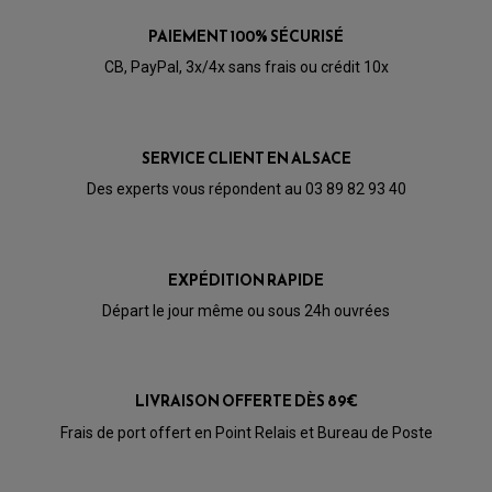
PRODUIT D'ENTRETIEN SCOOTER
BULLE / PARE-BRISE
CÂBLE ACCÉLÉRATEUR
PAIEMENT 100% SÉCURISÉ
CABLE D'EMBRAYAGE
PARTIE CYCLE
KIT RABAISSEMENT MOTO
CB, PayPal, 3x/4x sans frais ou crédit 10x
BULLE / PARE-BRISE
KIT STREET BIKE
LEVIER DE FREIN
LEVIER DE FREIN
RÉTROVISEUR TYPE ORIGINE
LEVIER D'EMBRAYAGE
OPTIQUE TYPE ORIGINE
PÉDALE DE FREIN
SERVICE CLIENT EN ALSACE
PIÈCE MOTEUR
REPOSE PIED TYPE ORIGINE
RETROVISEUR MOTO TYPE ORIGINE
GALET DE VARIATEUR
Des experts vous répondent au 03 89 82 93 40
SÉLECTEUR DE VITESSE
COURROIE
VARIATEUR SCOOTER
POMPE A ESSENCE
EXPÉDITION RAPIDE
Départ le jour même ou sous 24h ouvrées
LIVRAISON OFFERTE DÈS 89€
Frais de port offert en Point Relais et Bureau de Poste