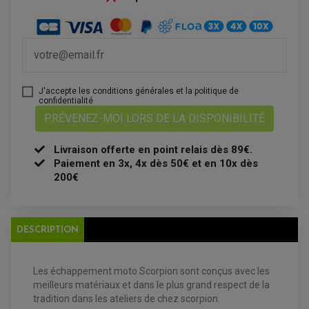
ATELIER, PADDOCK, STAND
ANTIPARASITE NGK
BOUGIE NGK
FILTRE A AIR
FILTRE A HUILE
FILTRE ET ACCESSOIRE ESSENCE
OUTILLAGE
PRODUIT D'ENTRETIEN
J'accepte les conditions générales et la politique de
confidentialité
PRÉVENEZ-MOI LORS DE LA DISPONIBILITÉ
Livraison offerte en point relais dès 89€.
Paiement en 3x, 4x dès 50€ et en 10x dès
200€
EQUIPEMENT ELECTRIQUE QUAD / SSV
DESCRIPTION
ACCESSOIRES ELECTRIQUE QUAD / SSV
BOITIER CDI QUAD ET SSV
CHARGEUR DE BATTERIE QUAD / SSV
COMPTEUR QUAD / SSV
Les échappement moto Scorpion sont conçus avec les
CONTACTEUR A CLÉ QUAD
meilleurs matériaux et dans le plus grand respect de la
DÉMARREUR
ECLAIRAGE LED / HALOGÈNE
tradition dans les ateliers de chez scorpion.
STATOR ET REDRESSEUR / REGULATEUR