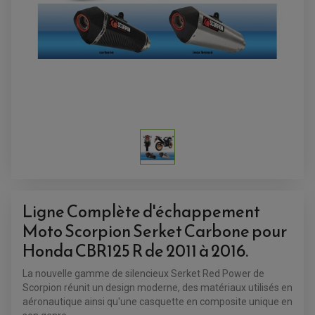
ACCESSOIRES QUAD
ACCESSOIRES ANODISES POUR QUAD
BOUCHON DE RÉSERVOIR QUAD
GUIDON QUAD
KIT DÉCO QUAD / SSV
KIT POIGNÉE DE GAZ QUAD
Ligne Complète d'échappement
POIGNÉE QUAD
PROTÈGE-MAINS
Moto Scorpion Serket Carbone pour
PONTETS / REHAUSSES DE GUIDON
REPOSE PIED QUAD
Honda CBR125 R de 2011 à 2016.
BAGAGERIE / TREUIL / ATTELAGE
La nouvelle gamme de silencieux Serket Red Power de
ÉQUIPEMENT ÉLECTRIQUE
COFFRE / TOP CASE QUAD
Scorpion réunit un design moderne, des matériaux utilisés en
ACCESSOIRES ÉLECTRIQUE ENDURO
TREUIL ET ATTELAGE QUAD-SSV
aéronautique ainsi qu'une casquette en composite unique en
PLAQUE PHARE
BAGAGERIE
COMPTEUR D'HEURE