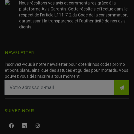
FOURCHE ET AMORTISSEUR
ACCESSOIRE SCOOTER APRILIA
Nous récoltons vos avis et commentaires grâce à la
PROTECTION MOTO
ACCESSOIRE SCOOTER BMW
plateforme Avis Garantis. Cette récolte s'effectue dans le
COUVRE CARTER ET SLIDER
ACCESSOIRE SCOOTER GILERA
PATINS DE PROTECTION TOP BLOCK
respect de l'article L111-7-2 du Code de la consommation,
PATIN DE RECHANGE TOP BLOCK
ACCESSOIRE SCOOTER HONDA
garantissant la transparence et l'authenticité de nos avis
PROTECTION RADIATEUR
clients.
ACCESSOIRE SCOOTER KYMCO
PROTECTION FOURCHE ET BRAS OSCILLANT
PROTECTION SILENCIEUX
ACCESSOIRE SCOOTER MBK
PROTECTION LEVIER
ACCESSOIRE SCOOTER PEUGEOT
TAMPONS ALLOY ULTIMA
ACCESSOIRE SCOOTER PIAGGIO
NEWSLETTER
ACCESSOIRE SCOOTER SUZUKI
ROULEMENT MOTO
ACCESSOIRE SCOOTER VESPA
ROULEMENT DE ROUE
Inscrivez-vous à notre newsletter pour obtenir nos codes promo
ACCESSOIRE SCOOTER YAMAHA
ROULEMENT DE DIRECTION
et bons plans, ainsi que des astuces et guides pour motards. Vous
pouvez vous désinscrire à tout moment.
TRANSMISSION
AMORTISSEUR DE COUPLE
EMBRAYAGE MOTO
KIT CHAÎNE MOTO
SUIVEZ-NOUS