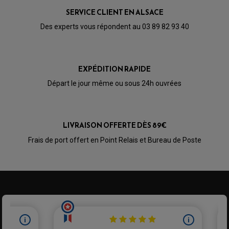
BULLE / PARE-BRISE
KIT STREET BIKE
SERVICE CLIENT EN ALSACE
LEVIER DE FREIN
LEVIER DE FREIN
RÉTROVISEUR TYPE ORIGINE
LEVIER D'EMBRAYAGE
Des experts vous répondent au 03 89 82 93 40
OPTIQUE TYPE ORIGINE
PÉDALE DE FREIN
PIÈCE MOTEUR
REPOSE PIED TYPE ORIGINE
RETROVISEUR MOTO TYPE ORIGINE
GALET DE VARIATEUR
SÉLECTEUR DE VITESSE
COURROIE
EXPÉDITION RAPIDE
VARIATEUR SCOOTER
POMPE A ESSENCE
Départ le jour même ou sous 24h ouvrées
LIVRAISON OFFERTE DÈS 89€
Frais de port offert en Point Relais et Bureau de Poste
PARTIE CYCLE QUAD
AMORTISSEURS QUAD / SSV