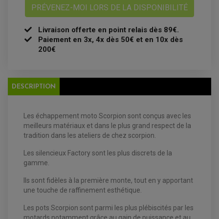
BOUGIE NGK
PRÉVENEZ-MOI LORS DE LA DISPONIBILITÉ
FILTRE A AIR
FILTRE A HUILE
FILTRE ET ACCESSOIRE ESSENCE
Livraison offerte en point relais dès 89€.
OUTILLAGE
Paiement en 3x, 4x dès 50€ et en 10x dès
PRODUIT D'ENTRETIEN
200€
DESCRIPTION
Les échappement moto Scorpion sont conçus avec les
meilleurs matériaux et dans le plus grand respect de la
EQUIPEMENT ELECTRIQUE QUAD / SSV
tradition dans les ateliers de chez scorpion.
ACCESSOIRES ELECTRIQUE QUAD / SSV
BOITIER CDI QUAD ET SSV
CHARGEUR DE BATTERIE QUAD / SSV
Les silencieux Factory sont les plus discrets de la
COMPTEUR QUAD / SSV
gamme.
CONTACTEUR A CLÉ QUAD
DÉMARREUR
ECLAIRAGE LED / HALOGÈNE
Ils sont fidèles à la première monte, tout en y apportant
STATOR ET REDRESSEUR / REGULATEUR
une touche de raffinement esthétique.
VENTILATEUR DE RADIATEUR
Les pots Scorpion sont parmi les plus plébiscités par les
EQUIPEMENT FREINAGE QUAD / SSV
motards notamment grâce au gain de puissance et au