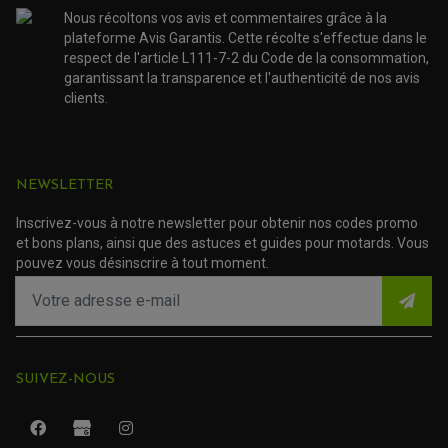
FOURCHE ET AMORTISSEUR
ACCESSOIRE SCOOTER APRILIA
Nous récoltons vos avis et commentaires grâce à la
PROTECTION MOTO
ACCESSOIRE SCOOTER BMW
plateforme Avis Garantis. Cette récolte s'effectue dans le
COUVRE CARTER ET SLIDER
ACCESSOIRE SCOOTER GILERA
PATINS DE PROTECTION TOP BLOCK
respect de l'article L111-7-2 du Code de la consommation,
PATIN DE RECHANGE TOP BLOCK
ACCESSOIRE SCOOTER HONDA
garantissant la transparence et l'authenticité de nos avis
PROTECTION RADIATEUR
ACCESSOIRE SCOOTER KYMCO
clients.
PROTECTION FOURCHE ET BRAS OSCILLANT
PROTECTION SILENCIEUX
ACCESSOIRE SCOOTER MBK
PROTECTION LEVIER
ACCESSOIRE SCOOTER PEUGEOT
TAMPONS ALLOY ULTIMA
ACCESSOIRE SCOOTER PIAGGIO
ACCESSOIRE SCOOTER SUZUKI
NEWSLETTER
ROULEMENT MOTO
ACCESSOIRE SCOOTER VESPA
ROULEMENT DE ROUE
ACCESSOIRE SCOOTER YAMAHA
Inscrivez-vous à notre newsletter pour obtenir nos codes promo
ROULEMENT DE DIRECTION
et bons plans, ainsi que des astuces et guides pour motards. Vous
pouvez vous désinscrire à tout moment.
TRANSMISSION
AMORTISSEUR DE COUPLE
EMBRAYAGE MOTO
KIT CHAÎNE MOTO
SUIVEZ-NOUS