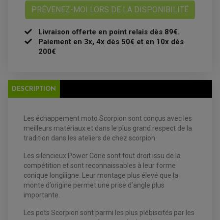
BOUGIE NGK
PRÉVENEZ-MOI LORS DE LA DISPONIBILITÉ
FILTRE A AIR
FILTRE A HUILE
FILTRE ET ACCESSOIRE ESSENCE
Livraison offerte en point relais dès 89€.
OUTILLAGE
PRODUIT D'ENTRETIEN
Paiement en 3x, 4x dès 50€ et en 10x dès
200€
DESCRIPTION
Les échappement moto Scorpion sont conçus avec les
meilleurs matériaux et dans le plus grand respect de la
EQUIPEMENT ELECTRIQUE QUAD / SSV
tradition dans les ateliers de chez scorpion.
ACCESSOIRES ELECTRIQUE QUAD / SSV
BOITIER CDI QUAD ET SSV
CHARGEUR DE BATTERIE QUAD / SSV
Les silencieux Power Cone sont tout droit issu de la
COMPTEUR QUAD / SSV
compétition et sont reconnaissables à leur forme
CONTACTEUR A CLÉ QUAD
conique longiligne. Leur montage plus élevé que la
DÉMARREUR
ECLAIRAGE LED / HALOGÈNE
monte d’origine permet une prise d’angle plus
STATOR ET REDRESSEUR / REGULATEUR
importante.
VENTILATEUR DE RADIATEUR
Les pots Scorpion sont parmi les plus plébiscités par les