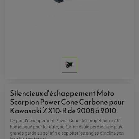
ACCESSOIRES QUAD
ACCESSOIRES ANODISES POUR QUAD
BOUCHON DE RÉSERVOIR QUAD
GUIDON QUAD
KIT DÉCO QUAD / SSV
KIT POIGNÉE DE GAZ QUAD
POIGNÉE QUAD
PROTÈGE-MAINS
PONTETS / REHAUSSES DE GUIDON
Silencieux d'échappement Moto
REPOSE PIED QUAD
Scorpion Power Cone Carbone pour
Kawasaki ZX10-R de 2008 à 2010.
BAGAGERIE / TREUIL / ATTELAGE
ÉQUIPEMENT ÉLECTRIQUE
COFFRE / TOP CASE QUAD
ACCESSOIRES ÉLECTRIQUE ENDURO
TREUIL ET ATTELAGE QUAD-SSV
Ce pot d'échappement Power Cone de compétition a été
PLAQUE PHARE
BAGAGERIE
homologué pour la route, sa forme ovale permet une plus
COMPTEUR D'HEURE
BAGAGERIE SOUPLE
DÉMARREUR
grande garde au sol afin d'exploiter les angles d'inclinaison
ÉCHAPPEMENT QUAD
ACCESSOIRE GPS, SMARTPHONE
CONDENSATEUR