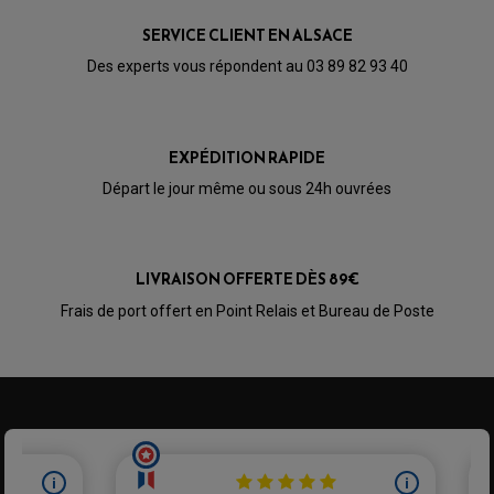
BULLE / PARE-BRISE
KIT STREET BIKE
SERVICE CLIENT EN ALSACE
LEVIER DE FREIN
LEVIER DE FREIN
RÉTROVISEUR TYPE ORIGINE
LEVIER D'EMBRAYAGE
Des experts vous répondent au 03 89 82 93 40
OPTIQUE TYPE ORIGINE
PÉDALE DE FREIN
PIÈCE MOTEUR
REPOSE PIED TYPE ORIGINE
RETROVISEUR MOTO TYPE ORIGINE
GALET DE VARIATEUR
SÉLECTEUR DE VITESSE
COURROIE
EXPÉDITION RAPIDE
VARIATEUR SCOOTER
POMPE A ESSENCE
Départ le jour même ou sous 24h ouvrées
LIVRAISON OFFERTE DÈS 89€
Frais de port offert en Point Relais et Bureau de Poste
PARTIE CYCLE QUAD
AMORTISSEURS QUAD / SSV