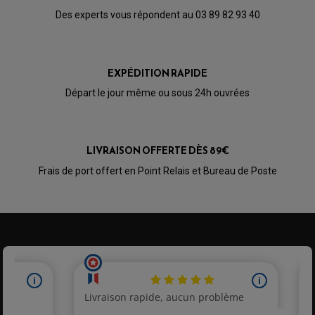
LEVIER DE FREIN
LEVIER DE FREIN
Des experts vous répondent au 03 89 82 93 40
RÉTROVISEUR TYPE ORIGINE
LEVIER D'EMBRAYAGE
OPTIQUE TYPE ORIGINE
PÉDALE DE FREIN
PIÈCE MOTEUR
REPOSE PIED TYPE ORIGINE
RETROVISEUR MOTO TYPE ORIGINE
GALET DE VARIATEUR
EXPÉDITION RAPIDE
SÉLECTEUR DE VITESSE
COURROIE
VARIATEUR SCOOTER
Départ le jour même ou sous 24h ouvrées
POMPE A ESSENCE
LIVRAISON OFFERTE DÈS 89€
Frais de port offert en Point Relais et Bureau de Poste
PARTIE CYCLE QUAD
AMORTISSEURS QUAD / SSV
BIELLETTES DE DIRECTION
CÂBLE ACCÉLÉRATEUR / EMBRAYAGE / STARTER