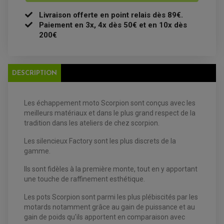
FILTRE A AIR
FILTRE A HUILE
Livraison offerte en point relais dès 89€.
FILTRE ET ACCESSOIRE ESSENCE
Paiement en 3x, 4x dès 50€ et en 10x dès
OUTILLAGE
200€
PRODUIT D'ENTRETIEN
DESCRIPTION
Les échappement moto Scorpion sont conçus avec les
meilleurs matériaux et dans le plus grand respect de la
EQUIPEMENT ELECTRIQUE QUAD / SSV
tradition dans les ateliers de chez scorpion.
ACCESSOIRES ELECTRIQUE QUAD / SSV
BOITIER CDI QUAD ET SSV
Les silencieux Factory sont les plus discrets de la
CHARGEUR DE BATTERIE QUAD / SSV
gamme.
COMPTEUR QUAD / SSV
CONTACTEUR A CLÉ QUAD
DÉMARREUR
Ils sont fidèles à la première monte, tout en y apportant
ECLAIRAGE LED / HALOGÈNE
une touche de raffinement esthétique.
STATOR ET REDRESSEUR / REGULATEUR
VENTILATEUR DE RADIATEUR
Les pots Scorpion sont parmi les plus plébiscités par les
motards notamment grâce au gain de puissance et au
EQUIPEMENT FREINAGE QUAD / SSV
gain de poids qu'ils apportent en comparaison avec
PNEUMATIQUE
DISQUE DE FREIN QUAD / SSV