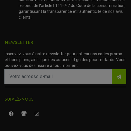
ACCESSOIRE SCOOTER BMW
COUVRE CARTER ET SLIDER
respect de l'article L111-7-2 du Code de la consommation,
ACCESSOIRE SCOOTER GILERA
PATINS DE PROTECTION TOP BLOCK
garantissant la transparence et l'authenticité de nos avis
PATIN DE RECHANGE TOP BLOCK
ACCESSOIRE SCOOTER HONDA
PROTECTION RADIATEUR
clients.
ACCESSOIRE SCOOTER KYMCO
PROTECTION FOURCHE ET BRAS OSCILLANT
PROTECTION SILENCIEUX
ACCESSOIRE SCOOTER MBK
PROTECTION LEVIER
ACCESSOIRE SCOOTER PEUGEOT
TAMPONS ALLOY ULTIMA
ACCESSOIRE SCOOTER PIAGGIO
NEWSLETTER
ACCESSOIRE SCOOTER SUZUKI
ROULEMENT MOTO
ACCESSOIRE SCOOTER VESPA
ROULEMENT DE ROUE
Inscrivez-vous à notre newsletter pour obtenir nos codes promo
ACCESSOIRE SCOOTER YAMAHA
ROULEMENT DE DIRECTION
et bons plans, ainsi que des astuces et guides pour motards. Vous
pouvez vous désinscrire à tout moment.
TRANSMISSION
AMORTISSEUR DE COUPLE
EMBRAYAGE MOTO
KIT CHAÎNE MOTO
SUIVEZ-NOUS