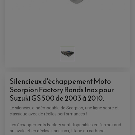
ACCESSOIRES QUAD
ACCESSOIRES ANODISES POUR QUAD
BOUCHON DE RÉSERVOIR QUAD
GUIDON QUAD
KIT DÉCO QUAD / SSV
KIT POIGNÉE DE GAZ QUAD
POIGNÉE QUAD
Silencieux d'échappement Moto
PROTÈGE-MAINS
PONTETS / REHAUSSES DE GUIDON
Scorpion Factory Ronds Inox pour
REPOSE PIED QUAD
Suzuki GS 500 de 2003 à 2010.
BAGAGERIE / TREUIL / ATTELAGE
ÉQUIPEMENT ÉLECTRIQUE
COFFRE / TOP CASE QUAD
Le silencieux indémodable de Scorpion, une ligne sobre et
ACCESSOIRES ÉLECTRIQUE ENDURO
TREUIL ET ATTELAGE QUAD-SSV
classique avec de réelles performances !
PLAQUE PHARE
BAGAGERIE
COMPTEUR D'HEURE
BAGAGERIE SOUPLE
Les échappements Factory sont disponibles en forme rond
DÉMARREUR
ÉCHAPPEMENT QUAD
ACCESSOIRE GPS, SMARTPHONE
CONDENSATEUR
ou ovale et en déclinaisons inox, titane ou carbone.
ÉCHAPPEMENT QUAD
SELLE CONFORT
BOBINE D'ALLUMAGE