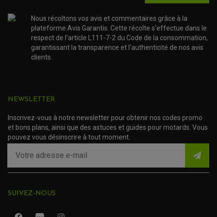
NOS MARQUES
JOINT SPY
FOURCHE ET AMORTISSEUR
ACCESSOIRE SCOOTER APRILIA
PROTECTION MOTO
Nous récoltons vos avis et commentaires grâce à la
ACCESSOIRE SCOOTER BMW
COUVRE CARTER ET SLIDER
plateforme Avis Garantis. Cette récolte s'effectue dans le
ACCESSOIRE SCOOTER GILERA
PATINS DE PROTECTION TOP BLOCK
respect de l'article L111-7-2 du Code de la consommation,
PATIN DE RECHANGE TOP BLOCK
ACCESSOIRE SCOOTER HONDA
garantissant la transparence et l'authenticité de nos avis
PROTECTION RADIATEUR
ACCESSOIRE SCOOTER KYMCO
PROTECTION FOURCHE ET BRAS OSCILLANT
clients.
PROTECTION SILENCIEUX
ACCESSOIRE SCOOTER MBK
PROTECTION LEVIER
ACCESSOIRE SCOOTER PEUGEOT
TAMPONS ALLOY ULTIMA
ACCESSOIRE SCOOTER PIAGGIO
ACCESSOIRE SCOOTER SUZUKI
NEWSLETTER
ROULEMENT MOTO
ACCESSOIRE SCOOTER VESPA
ROULEMENT DE ROUE
ACCESSOIRE SCOOTER YAMAHA
ROULEMENT DE DIRECTION
Inscrivez-vous à notre newsletter pour obtenir nos codes promo
et bons plans, ainsi que des astuces et guides pour motards. Vous
pouvez vous désinscrire à tout moment.
TRANSMISSION
AMORTISSEUR DE COUPLE
EMBRAYAGE MOTO
KIT CHAÎNE MOTO
SUIVEZ-NOUS