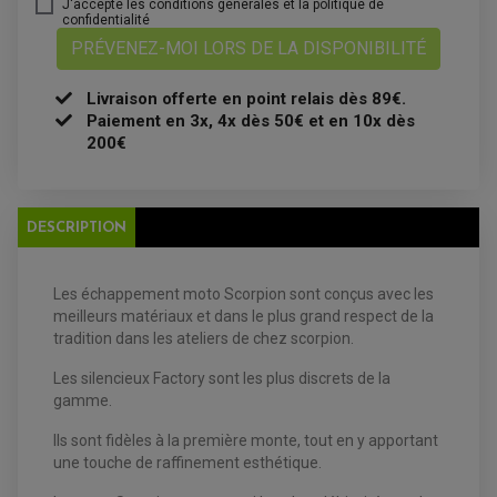
J'accepte les conditions générales et la politique de
BOUGIE NGK
confidentialité
FILTRE A AIR
PRÉVENEZ-MOI LORS DE LA DISPONIBILITÉ
FILTRE A HUILE
FILTRE ET ACCESSOIRE ESSENCE
OUTILLAGE
Livraison offerte en point relais dès 89€.
PRODUIT D'ENTRETIEN
Paiement en 3x, 4x dès 50€ et en 10x dès
200€
DESCRIPTION
Les échappement moto Scorpion sont conçus avec les
EQUIPEMENT ELECTRIQUE QUAD / SSV
meilleurs matériaux et dans le plus grand respect de la
ACCESSOIRES ELECTRIQUE QUAD / SSV
tradition dans les ateliers de chez scorpion.
BOITIER CDI QUAD ET SSV
CHARGEUR DE BATTERIE QUAD / SSV
COMPTEUR QUAD / SSV
Les silencieux Factory sont les plus discrets de la
CONTACTEUR A CLÉ QUAD
gamme.
DÉMARREUR
ECLAIRAGE LED / HALOGÈNE
Ils sont fidèles à la première monte, tout en y apportant
STATOR ET REDRESSEUR / REGULATEUR
VENTILATEUR DE RADIATEUR
une touche de raffinement esthétique.