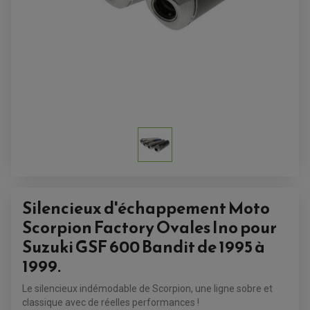
ACCESSOIRES QUAD
ACCESSOIRES ANODISES POUR QUAD
BOUCHON DE RÉSERVOIR QUAD
GUIDON QUAD
KIT DÉCO QUAD / SSV
KIT POIGNÉE DE GAZ QUAD
POIGNÉE QUAD
PROTÈGE-MAINS
Silencieux d'échappement Moto
PONTETS / REHAUSSES DE GUIDON
REPOSE PIED QUAD
Scorpion Factory Ovales Ino pour
Suzuki GSF 600 Bandit de 1995 à
BAGAGERIE / TREUIL / ATTELAGE
ÉQUIPEMENT ÉLECTRIQUE
1999.
COFFRE / TOP CASE QUAD
ACCESSOIRES ÉLECTRIQUE ENDURO
TREUIL ET ATTELAGE QUAD-SSV
PLAQUE PHARE
BAGAGERIE
Le silencieux indémodable de Scorpion, une ligne sobre et
COMPTEUR D'HEURE
BAGAGERIE SOUPLE
DÉMARREUR
ÉCHAPPEMENT QUAD
classique avec de réelles performances !
ACCESSOIRE GPS, SMARTPHONE