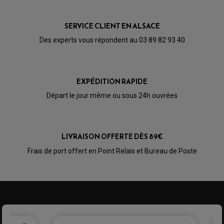
PARTIE CYCLE
KIT RABAISSEMENT MOTO
BULLE / PARE-BRISE
KIT STREET BIKE
LEVIER DE FREIN
LEVIER DE FREIN
SERVICE CLIENT EN ALSACE
RÉTROVISEUR TYPE ORIGINE
LEVIER D'EMBRAYAGE
OPTIQUE TYPE ORIGINE
Des experts vous répondent au 03 89 82 93 40
PÉDALE DE FREIN
PIÈCE MOTEUR
REPOSE PIED TYPE ORIGINE
RETROVISEUR MOTO TYPE ORIGINE
GALET DE VARIATEUR
SÉLECTEUR DE VITESSE
COURROIE
VARIATEUR SCOOTER
EXPÉDITION RAPIDE
POMPE A ESSENCE
Départ le jour même ou sous 24h ouvrées
LIVRAISON OFFERTE DÈS 89€
Frais de port offert en Point Relais et Bureau de Poste
PARTIE CYCLE QUAD