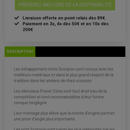
BOUGIE NGK
PRÉVENEZ-MOI LORS DE LA DISPONIBILITÉ
FILTRE A AIR
FILTRE A HUILE
FILTRE ET ACCESSOIRE ESSENCE
Livraison offerte en point relais dès 89€.
OUTILLAGE
Paiement en 3x, 4x dès 50€ et en 10x dès
PRODUIT D'ENTRETIEN
200€
DESCRIPTION
Les échappement moto Scorpion sont conçus avec les
meilleurs matériaux et dans le plus grand respect de la
EQUIPEMENT ELECTRIQUE QUAD / SSV
tradition dans les ateliers de chez scorpion.
ACCESSOIRES ELECTRIQUE QUAD / SSV
BOITIER CDI QUAD ET SSV
Les silencieux Power Cone sont tout droit issu de la
CHARGEUR DE BATTERIE QUAD / SSV
COMPTEUR QUAD / SSV
compétition et sont reconnaissables à leur forme
CONTACTEUR A CLÉ QUAD
conique longiligne.
DÉMARREUR
ECLAIRAGE LED / HALOGÈNE
Leur montage plus élevé que la monte d’origine permet
STATOR ET REDRESSEUR / REGULATEUR
VENTILATEUR DE RADIATEUR
une prise d’angle plus importante.
Les pots Scorpion sont parmi les plus plébiscités par les