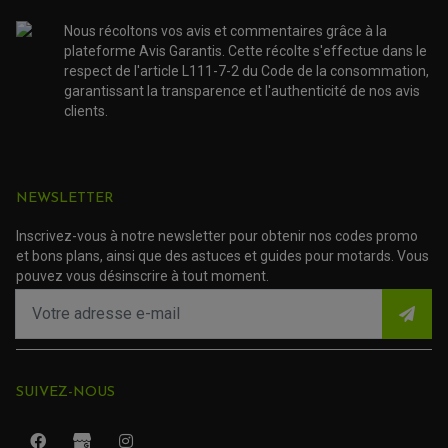
NOS MARQUES
JOINT SPY
FOURCHE ET AMORTISSEUR
ACCESSOIRE SCOOTER APRILIA
PROTECTION MOTO
Nous récoltons vos avis et commentaires grâce à la
ACCESSOIRE SCOOTER BMW
COUVRE CARTER ET SLIDER
plateforme Avis Garantis. Cette récolte s'effectue dans le
ACCESSOIRE SCOOTER GILERA
PATINS DE PROTECTION TOP BLOCK
respect de l'article L111-7-2 du Code de la consommation,
PATIN DE RECHANGE TOP BLOCK
ACCESSOIRE SCOOTER HONDA
garantissant la transparence et l'authenticité de nos avis
PROTECTION RADIATEUR
ACCESSOIRE SCOOTER KYMCO
PROTECTION FOURCHE ET BRAS OSCILLANT
clients.
PROTECTION SILENCIEUX
ACCESSOIRE SCOOTER MBK
PROTECTION LEVIER
ACCESSOIRE SCOOTER PEUGEOT
TAMPONS ALLOY ULTIMA
ACCESSOIRE SCOOTER PIAGGIO
ACCESSOIRE SCOOTER SUZUKI
NEWSLETTER
ROULEMENT MOTO
ACCESSOIRE SCOOTER VESPA
ROULEMENT DE ROUE
ACCESSOIRE SCOOTER YAMAHA
ROULEMENT DE DIRECTION
Inscrivez-vous à notre newsletter pour obtenir nos codes promo
et bons plans, ainsi que des astuces et guides pour motards. Vous
pouvez vous désinscrire à tout moment.
TRANSMISSION
AMORTISSEUR DE COUPLE
EMBRAYAGE MOTO
KIT CHAÎNE MOTO
SUIVEZ-NOUS