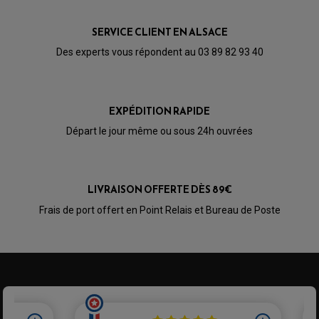
PARTIE CYCLE
KIT RABAISSEMENT MOTO
BULLE / PARE-BRISE
KIT STREET BIKE
LEVIER DE FREIN
LEVIER DE FREIN
SERVICE CLIENT EN ALSACE
RÉTROVISEUR TYPE ORIGINE
LEVIER D'EMBRAYAGE
OPTIQUE TYPE ORIGINE
Des experts vous répondent au 03 89 82 93 40
PÉDALE DE FREIN
PIÈCE MOTEUR
REPOSE PIED TYPE ORIGINE
RETROVISEUR MOTO TYPE ORIGINE
GALET DE VARIATEUR
SÉLECTEUR DE VITESSE
COURROIE
VARIATEUR SCOOTER
EXPÉDITION RAPIDE
POMPE A ESSENCE
Départ le jour même ou sous 24h ouvrées
LIVRAISON OFFERTE DÈS 89€
Frais de port offert en Point Relais et Bureau de Poste
PARTIE CYCLE QUAD