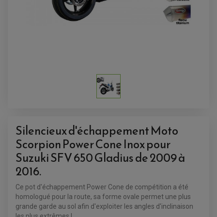
ACCESSOIRES QUAD
ACCESSOIRES ANODISES POUR QUAD
BOUCHON DE RÉSERVOIR QUAD
GUIDON QUAD
KIT DÉCO QUAD / SSV
KIT POIGNÉE DE GAZ QUAD
Silencieux d'échappement Moto
POIGNÉE QUAD
PROTÈGE-MAINS
Scorpion Power Cone Inox pour
PONTETS / REHAUSSES DE GUIDON
REPOSE PIED QUAD
Suzuki SFV 650 Gladius de 2009 à
2016.
BAGAGERIE / TREUIL / ATTELAGE
ÉQUIPEMENT ÉLECTRIQUE
COFFRE / TOP CASE QUAD
Ce pot d'échappement Power Cone de compétition a été
ACCESSOIRES ÉLECTRIQUE ENDURO
TREUIL ET ATTELAGE QUAD-SSV
PLAQUE PHARE
BAGAGERIE
homologué pour la route, sa forme ovale permet une plus
COMPTEUR D'HEURE
BAGAGERIE SOUPLE
grande garde au sol afin d'exploiter les angles d'inclinaison
DÉMARREUR
ÉCHAPPEMENT QUAD
ACCESSOIRE GPS, SMARTPHONE
les plus extrêmes !
CONDENSATEUR