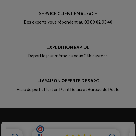
PARTIE CYCLE
KIT RABAISSEMENT MOTO
BULLE / PARE-BRISE
KIT STREET BIKE
LEVIER DE FREIN
LEVIER DE FREIN
SERVICE CLIENT EN ALSACE
RÉTROVISEUR TYPE ORIGINE
LEVIER D'EMBRAYAGE
OPTIQUE TYPE ORIGINE
Des experts vous répondent au 03 89 82 93 40
PÉDALE DE FREIN
PIÈCE MOTEUR
REPOSE PIED TYPE ORIGINE
RETROVISEUR MOTO TYPE ORIGINE
GALET DE VARIATEUR
SÉLECTEUR DE VITESSE
COURROIE
VARIATEUR SCOOTER
EXPÉDITION RAPIDE
POMPE A ESSENCE
Départ le jour même ou sous 24h ouvrées
LIVRAISON OFFERTE DÈS 89€
Frais de port offert en Point Relais et Bureau de Poste
PARTIE CYCLE QUAD