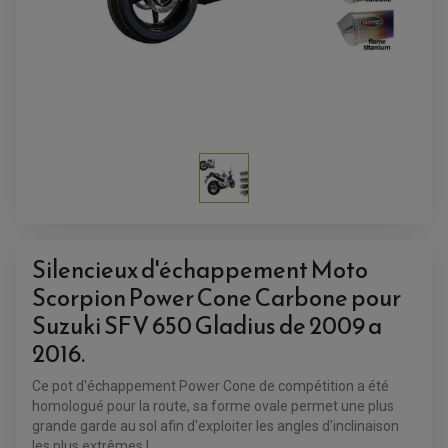
ACCESSOIRES QUAD
ACCESSOIRES ANODISES POUR QUAD
BOUCHON DE RÉSERVOIR QUAD
GUIDON QUAD
KIT DÉCO QUAD / SSV
KIT POIGNÉE DE GAZ QUAD
Silencieux d'échappement Moto
POIGNÉE QUAD
PROTÈGE-MAINS
Scorpion Power Cone Carbone pour
PONTETS / REHAUSSES DE GUIDON
REPOSE PIED QUAD
Suzuki SFV 650 Gladius de 2009 a
2016.
BAGAGERIE / TREUIL / ATTELAGE
ÉQUIPEMENT ÉLECTRIQUE
COFFRE / TOP CASE QUAD
Ce pot d'échappement Power Cone de compétition a été
ACCESSOIRES ÉLECTRIQUE ENDURO
TREUIL ET ATTELAGE QUAD-SSV
PLAQUE PHARE
BAGAGERIE
homologué pour la route, sa forme ovale permet une plus
COMPTEUR D'HEURE
BAGAGERIE SOUPLE
grande garde au sol afin d'exploiter les angles d'inclinaison
DÉMARREUR
ÉCHAPPEMENT QUAD
ACCESSOIRE GPS, SMARTPHONE
les plus extrêmes !
CONDENSATEUR