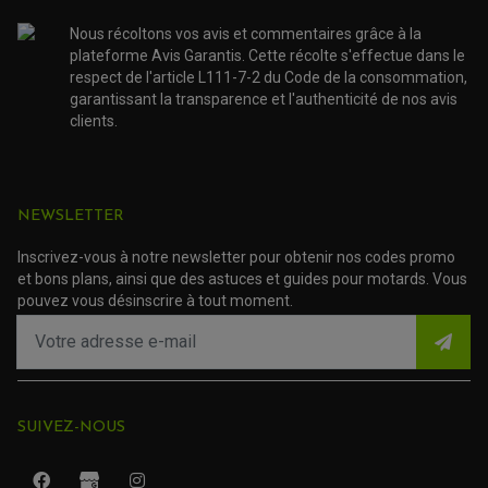
NOS MARQUES
JOINT SPY
FOURCHE ET AMORTISSEUR
ACCESSOIRE SCOOTER APRILIA
PROTECTION MOTO
Nous récoltons vos avis et commentaires grâce à la
ACCESSOIRE SCOOTER BMW
COUVRE CARTER ET SLIDER
plateforme Avis Garantis. Cette récolte s'effectue dans le
ACCESSOIRE SCOOTER GILERA
PATINS DE PROTECTION TOP BLOCK
respect de l'article L111-7-2 du Code de la consommation,
PATIN DE RECHANGE TOP BLOCK
ACCESSOIRE SCOOTER HONDA
garantissant la transparence et l'authenticité de nos avis
PROTECTION RADIATEUR
ACCESSOIRE SCOOTER KYMCO
PROTECTION FOURCHE ET BRAS OSCILLANT
clients.
PROTECTION SILENCIEUX
ACCESSOIRE SCOOTER MBK
PROTECTION LEVIER
ACCESSOIRE SCOOTER PEUGEOT
TAMPONS ALLOY ULTIMA
ACCESSOIRE SCOOTER PIAGGIO
ACCESSOIRE SCOOTER SUZUKI
NEWSLETTER
ROULEMENT MOTO
ACCESSOIRE SCOOTER VESPA
ROULEMENT DE ROUE
ACCESSOIRE SCOOTER YAMAHA
ROULEMENT DE DIRECTION
Inscrivez-vous à notre newsletter pour obtenir nos codes promo
et bons plans, ainsi que des astuces et guides pour motards. Vous
pouvez vous désinscrire à tout moment.
TRANSMISSION
AMORTISSEUR DE COUPLE
EMBRAYAGE MOTO
KIT CHAÎNE MOTO
SUIVEZ-NOUS