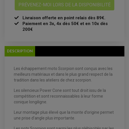
BOUGIE NGK
PRÉVENEZ-MOI LORS DE LA DISPONIBILITÉ
FILTRE A AIR
FILTRE A HUILE
FILTRE ET ACCESSOIRE ESSENCE
Livraison offerte en point relais dès 89€.
OUTILLAGE
Paiement en 3x, 4x dès 50€ et en 10x dès
PRODUIT D'ENTRETIEN
200€
DESCRIPTION
Les échappement moto Scorpion sont conçus avec les
meilleurs matériaux et dans le plus grand respect de la
EQUIPEMENT ELECTRIQUE QUAD / SSV
tradition dans les ateliers de chez scorpion.
ACCESSOIRES ELECTRIQUE QUAD / SSV
BOITIER CDI QUAD ET SSV
Les silencieux Power Cone sont tout droit issu de la
CHARGEUR DE BATTERIE QUAD / SSV
COMPTEUR QUAD / SSV
compétition et sont reconnaissables à leur forme
CONTACTEUR A CLÉ QUAD
conique longiligne.
DÉMARREUR
ECLAIRAGE LED / HALOGÈNE
Leur montage plus élevé que la monte d’origine permet
STATOR ET REDRESSEUR / REGULATEUR
VENTILATEUR DE RADIATEUR
une prise d’angle plus importante.
Les pots Scorpion sont parmi les plus plébiscités par les