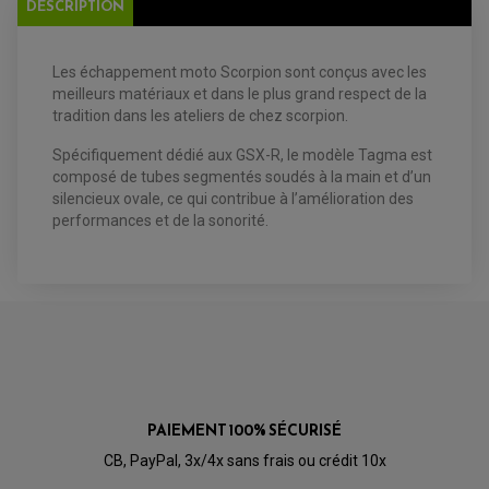
DESCRIPTION
EQUIPEMENT ELECTRIQUE QUAD / SSV
Les échappement moto Scorpion sont conçus avec les
ACCESSOIRES ELECTRIQUE QUAD / SSV
BOITIER CDI QUAD ET SSV
meilleurs matériaux et dans le plus grand respect de la
CHARGEUR DE BATTERIE QUAD / SSV
tradition dans les ateliers de chez scorpion.
COMPTEUR QUAD / SSV
CONTACTEUR A CLÉ QUAD
Spécifiquement dédié aux GSX-R, le modèle Tagma est
DÉMARREUR
ECLAIRAGE LED / HALOGÈNE
composé de tubes segmentés soudés à la main et d’un
STATOR ET REDRESSEUR / REGULATEUR
silencieux ovale, ce qui contribue à l’amélioration des
VENTILATEUR DE RADIATEUR
performances et de la sonorité.
EQUIPEMENT FREINAGE QUAD / SSV
PNEUMATIQUE
DISQUE DE FREIN QUAD / SSV
KIT DURITE DE FREIN QUAD
MOUSSE
KIT REPARATION MAÎTRE CYLINDRE QUAD / SSV
CHAMBRE À AIR
PLAQUETTES DE FREIN QUAD / SSV
EQUIPEMENT FREINAGE MOTO CROSS ET
HUILE ET PRODUIT D'ENTRETIEN QUAD
FREINAGE
ENDURO
HUILE POUR QUAD
ACCESSOIRE + VISSERIE FREINAGE
ACCESSOIRES FREINAGE
PRODUIT D'ENTRETIEN QUAD
DISQUE DE FREIN
DISQUE DE FREIN AVANT
PAIEMENT 100% SÉCURISÉ
PLAQUETTE DE FREIN
DISQUE DE FREIN ARRIÈRE
KIT DURITE DE FREIN
PLAQUETTE DE FREIN
CB, PayPal, 3x/4x sans frais ou crédit 10x
JANTES / ACCESSOIRES QUAD ET SSV
KIT DURITE D'EMBRAYAGE MOTO
KIT RÉPARATION PÉDALE DE FREIN
CHAÎNE A NEIGE QUAD-SSV
KIT RÉPARATION ÉTRIER DE FREIN