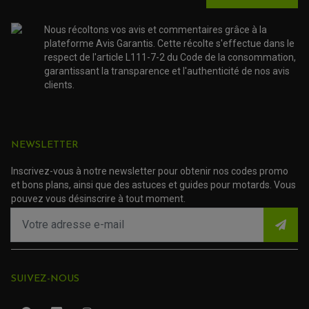
PLASTIQUE QUAD / SSV
CÂBLE D'EMBRAYAGE
MEMBRANE / BOISSEAU
KICK DE DÉMARRAGE
PROTÈGE-MAINS
RADIATEUR MOTO
REPOSE PIEDS
Nous récoltons vos avis et commentaires grâce à la
POMPE A ESSENCE
POIGNÉE
PIPE D'ADMISSION
plateforme Avis Garantis. Cette récolte s'effectue dans le
GUIDON CROSS ET ENDURO
OUTILLAGE ET ACCESSOIRES ATELIER
DEMI COCOTTE
respect de l'article L111-7-2 du Code de la consommation,
QUAD
garantissant la transparence et l'authenticité de nos avis
PNEUMATIQUE
ACCESSOIRE ATELIER QUAD
clients.
SUSPENSION
CHAMBRE A AIR
OUTILLAGE QUAD
NOS MARQUES
JOINT SPY
FOURCHE ET AMORTISSEUR
ACCESSOIRE SCOOTER APRILIA
PROTECTION MOTO
ACCESSOIRE SCOOTER BMW
COUVRE CARTER ET SLIDER
ACCESSOIRE SCOOTER GILERA
PATINS DE PROTECTION TOP BLOCK
NEWSLETTER
PATIN DE RECHANGE TOP BLOCK
ACCESSOIRE SCOOTER HONDA
PROTECTION RADIATEUR
ACCESSOIRE SCOOTER KYMCO
Inscrivez-vous à notre newsletter pour obtenir nos codes promo
PROTECTION FOURCHE ET BRAS OSCILLANT
PROTECTION SILENCIEUX
et bons plans, ainsi que des astuces et guides pour motards. Vous
ACCESSOIRE SCOOTER MBK
PROTECTION LEVIER
pouvez vous désinscrire à tout moment.
ACCESSOIRE SCOOTER PEUGEOT
TAMPONS ALLOY ULTIMA
ACCESSOIRE SCOOTER PIAGGIO
ACCESSOIRE SCOOTER SUZUKI
ROULEMENT MOTO
ACCESSOIRE SCOOTER VESPA
ROULEMENT DE ROUE
ACCESSOIRE SCOOTER YAMAHA
ROULEMENT DE DIRECTION
SUIVEZ-NOUS
TRANSMISSION
AMORTISSEUR DE COUPLE