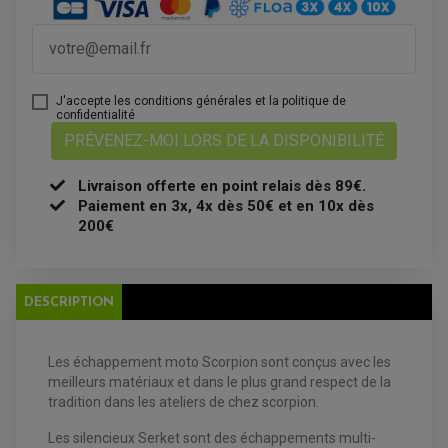
ATELIER, PADDOCK, STAND
ANTIPARASITE NGK
BOUGIE NGK
FILTRE A AIR
FILTRE A HUILE
FILTRE ET ACCESSOIRE ESSENCE
OUTILLAGE
J'accepte les conditions générales et la politique de
PRODUIT D'ENTRETIEN
confidentialité
PRÉVENEZ-MOI LORS DE LA DISPONIBILITÉ
Livraison offerte en point relais dès 89€.
Paiement en 3x, 4x dès 50€ et en 10x dès
200€
DESCRIPTION
EQUIPEMENT ELECTRIQUE QUAD / SSV
ACCESSOIRES ELECTRIQUE QUAD / SSV
BOITIER CDI QUAD ET SSV
CHARGEUR DE BATTERIE QUAD / SSV
Les échappement moto Scorpion sont conçus avec les
COMPTEUR QUAD / SSV
meilleurs matériaux et dans le plus grand respect de la
CONTACTEUR A CLÉ QUAD
DÉMARREUR
tradition dans les ateliers de chez scorpion.
ECLAIRAGE LED / HALOGÈNE
STATOR ET REDRESSEUR / REGULATEUR
Les silencieux Serket sont des échappements multi-
VENTILATEUR DE RADIATEUR