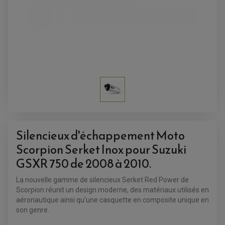
ACCESSOIRES QUAD
ACCESSOIRES ANODISES POUR QUAD
BOUCHON DE RÉSERVOIR QUAD
GUIDON QUAD
KIT DÉCO QUAD / SSV
Silencieux d'échappement Moto
KIT POIGNÉE DE GAZ QUAD
POIGNÉE QUAD
Scorpion Serket Inox pour Suzuki
PROTÈGE-MAINS
PONTETS / REHAUSSES DE GUIDON
GSXR 750 de 2008 à 2010.
REPOSE PIED QUAD
La nouvelle gamme de silencieux Serket Red Power de
BAGAGERIE / TREUIL / ATTELAGE
Scorpion réunit un design moderne, des matériaux utilisés en
ÉQUIPEMENT ÉLECTRIQUE
COFFRE / TOP CASE QUAD
aéronautique ainsi qu'une casquette en composite unique en
ACCESSOIRES ÉLECTRIQUE ENDURO
TREUIL ET ATTELAGE QUAD-SSV
son genre.
PLAQUE PHARE
BAGAGERIE
COMPTEUR D'HEURE
BAGAGERIE SOUPLE