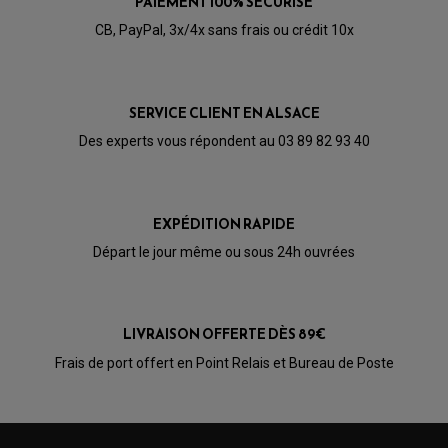
PAIEMENT 100% SÉCURISÉ
CÂBLE ACCÉLÉRATEUR
CABLE D'EMBRAYAGE
CB, PayPal, 3x/4x sans frais ou crédit 10x
PARTIE CYCLE
KIT RABAISSEMENT MOTO
BULLE / PARE-BRISE
KIT STREET BIKE
LEVIER DE FREIN
LEVIER DE FREIN
RÉTROVISEUR TYPE ORIGINE
LEVIER D'EMBRAYAGE
OPTIQUE TYPE ORIGINE
SERVICE CLIENT EN ALSACE
PÉDALE DE FREIN
PIÈCE MOTEUR
REPOSE PIED TYPE ORIGINE
Des experts vous répondent au 03 89 82 93 40
RETROVISEUR MOTO TYPE ORIGINE
GALET DE VARIATEUR
SÉLECTEUR DE VITESSE
COURROIE
VARIATEUR SCOOTER
POMPE A ESSENCE
EXPÉDITION RAPIDE
Départ le jour même ou sous 24h ouvrées
LIVRAISON OFFERTE DÈS 89€
Frais de port offert en Point Relais et Bureau de Poste