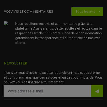
PNEUMATIQUE
ACCESSOIRE ATELIER QUAD
SUSPENSION
CHAMBRE A AIR
OUTILLAGE QUAD
VOS AVIS ET COMMENTAIRES
NOS MARQUES
Tous les avis
chevron_right
JOINT SPY
FOURCHE ET AMORTISSEUR
ACCESSOIRE SCOOTER APRILIA
PROTECTION MOTO
ACCESSOIRE SCOOTER BMW
COUVRE CARTER ET SLIDER
Nous récoltons vos avis et commentaires grâce à la
ACCESSOIRE SCOOTER GILERA
PATINS DE PROTECTION TOP BLOCK
plateforme Avis Garantis. Cette récolte s'effectue dans le
PATIN DE RECHANGE TOP BLOCK
ACCESSOIRE SCOOTER HONDA
respect de l'article L111-7-2 du Code de la consommation,
PROTECTION RADIATEUR
ACCESSOIRE SCOOTER KYMCO
PROTECTION FOURCHE ET BRAS OSCILLANT
garantissant la transparence et l'authenticité de nos avis
PROTECTION SILENCIEUX
ACCESSOIRE SCOOTER MBK
clients.
PROTECTION LEVIER
ACCESSOIRE SCOOTER PEUGEOT
TAMPONS ALLOY ULTIMA
ACCESSOIRE SCOOTER PIAGGIO
ACCESSOIRE SCOOTER SUZUKI
ROULEMENT MOTO
ACCESSOIRE SCOOTER VESPA
NEWSLETTER
ROULEMENT DE ROUE
ACCESSOIRE SCOOTER YAMAHA
ROULEMENT DE DIRECTION
Inscrivez-vous à notre newsletter pour obtenir nos codes promo
et bons plans, ainsi que des astuces et guides pour motards. Vous
TRANSMISSION
pouvez vous désinscrire à tout moment.
AMORTISSEUR DE COUPLE
EMBRAYAGE MOTO
KIT CHAÎNE MOTO