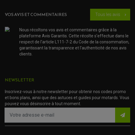
PNEUMATIQUE
ACCESSOIRE ATELIER QUAD
SUSPENSION
CHAMBRE A AIR
OUTILLAGE QUAD
VOS AVIS ET COMMENTAIRES
NOS MARQUES
Tous les avis
chevron_right
JOINT SPY
FOURCHE ET AMORTISSEUR
ACCESSOIRE SCOOTER APRILIA
PROTECTION MOTO
ACCESSOIRE SCOOTER BMW
COUVRE CARTER ET SLIDER
Nous récoltons vos avis et commentaires grâce à la
ACCESSOIRE SCOOTER GILERA
PATINS DE PROTECTION TOP BLOCK
plateforme Avis Garantis. Cette récolte s'effectue dans le
PATIN DE RECHANGE TOP BLOCK
ACCESSOIRE SCOOTER HONDA
respect de l'article L111-7-2 du Code de la consommation,
PROTECTION RADIATEUR
ACCESSOIRE SCOOTER KYMCO
PROTECTION FOURCHE ET BRAS OSCILLANT
garantissant la transparence et l'authenticité de nos avis
PROTECTION SILENCIEUX
ACCESSOIRE SCOOTER MBK
clients.
PROTECTION LEVIER
ACCESSOIRE SCOOTER PEUGEOT
TAMPONS ALLOY ULTIMA
ACCESSOIRE SCOOTER PIAGGIO
ACCESSOIRE SCOOTER SUZUKI
ROULEMENT MOTO
ACCESSOIRE SCOOTER VESPA
NEWSLETTER
ROULEMENT DE ROUE
ACCESSOIRE SCOOTER YAMAHA
ROULEMENT DE DIRECTION
Inscrivez-vous à notre newsletter pour obtenir nos codes promo
et bons plans, ainsi que des astuces et guides pour motards. Vous
TRANSMISSION
pouvez vous désinscrire à tout moment.
AMORTISSEUR DE COUPLE
EMBRAYAGE MOTO
KIT CHAÎNE MOTO