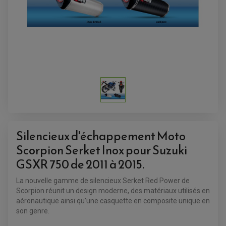
ACCESSOIRES QUAD
ACCESSOIRES ANODISES POUR QUAD
BOUCHON DE RÉSERVOIR QUAD
GUIDON QUAD
KIT DÉCO QUAD / SSV
Silencieux d'échappement Moto
KIT POIGNÉE DE GAZ QUAD
POIGNÉE QUAD
Scorpion Serket Inox pour Suzuki
PROTÈGE-MAINS
PONTETS / REHAUSSES DE GUIDON
GSXR 750 de 2011 à 2015.
REPOSE PIED QUAD
La nouvelle gamme de silencieux Serket Red Power de
BAGAGERIE / TREUIL / ATTELAGE
Scorpion réunit un design moderne, des matériaux utilisés en
ÉQUIPEMENT ÉLECTRIQUE
COFFRE / TOP CASE QUAD
aéronautique ainsi qu'une casquette en composite unique en
ACCESSOIRES ÉLECTRIQUE ENDURO
TREUIL ET ATTELAGE QUAD-SSV
son genre.
PLAQUE PHARE
BAGAGERIE
COMPTEUR D'HEURE
BAGAGERIE SOUPLE