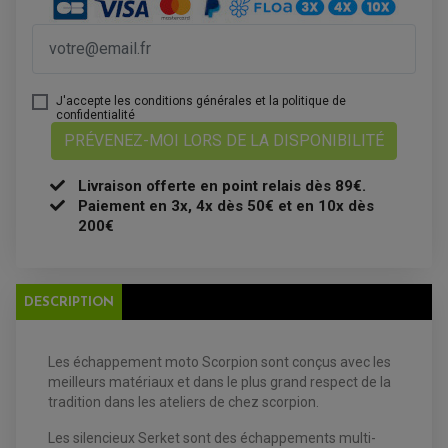
ATELIER, PADDOCK, STAND
ANTIPARASITE NGK
BOUGIE NGK
FILTRE A AIR
FILTRE A HUILE
FILTRE ET ACCESSOIRE ESSENCE
OUTILLAGE
J'accepte les conditions générales et la politique de
PRODUIT D'ENTRETIEN
confidentialité
PRÉVENEZ-MOI LORS DE LA DISPONIBILITÉ
Livraison offerte en point relais dès 89€.
Paiement en 3x, 4x dès 50€ et en 10x dès
200€
DESCRIPTION
EQUIPEMENT ELECTRIQUE QUAD / SSV
ACCESSOIRES ELECTRIQUE QUAD / SSV
BOITIER CDI QUAD ET SSV
CHARGEUR DE BATTERIE QUAD / SSV
Les échappement moto Scorpion sont conçus avec les
COMPTEUR QUAD / SSV
meilleurs matériaux et dans le plus grand respect de la
CONTACTEUR A CLÉ QUAD
DÉMARREUR
tradition dans les ateliers de chez scorpion.
ECLAIRAGE LED / HALOGÈNE
STATOR ET REDRESSEUR / REGULATEUR
Les silencieux Serket sont des échappements multi-
VENTILATEUR DE RADIATEUR