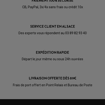
PAIEMENT 100% SÉCURISÉ
CÂBLE ACCÉLÉRATEUR
CABLE D'EMBRAYAGE
CB, PayPal, 3x/4x sans frais ou crédit 10x
PARTIE CYCLE
KIT RABAISSEMENT MOTO
BULLE / PARE-BRISE
KIT STREET BIKE
LEVIER DE FREIN
LEVIER DE FREIN
RÉTROVISEUR TYPE ORIGINE
LEVIER D'EMBRAYAGE
OPTIQUE TYPE ORIGINE
SERVICE CLIENT EN ALSACE
PÉDALE DE FREIN
PIÈCE MOTEUR
REPOSE PIED TYPE ORIGINE
Des experts vous répondent au 03 89 82 93 40
RETROVISEUR MOTO TYPE ORIGINE
GALET DE VARIATEUR
SÉLECTEUR DE VITESSE
COURROIE
VARIATEUR SCOOTER
POMPE A ESSENCE
EXPÉDITION RAPIDE
Départ le jour même ou sous 24h ouvrées
LIVRAISON OFFERTE DÈS 89€
Frais de port offert en Point Relais et Bureau de Poste