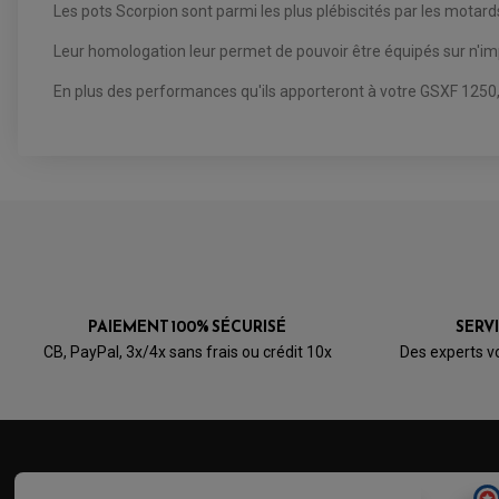
Les pots Scorpion sont parmi les plus plébiscités par les mota
Leur homologation leur permet de pouvoir être équipés sur n'imp
En plus des performances qu'ils apporteront à votre GSXF 1250, v
PAIEMENT 100% SÉCURISÉ
SERV
CB, PayPal, 3x/4x sans frais ou crédit 10x
Des experts v