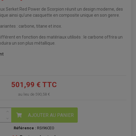
eux Serket Red Power de Scorpion réunit un design moderne, des
VOIR LE PANIER
tique ainsi qu'une casquette en composite unique en son genre.
riantes : carbone, titane et inox.
différent en fonction des matériaux utilisés : le carbone offrira un
roduira un son plus métallique.
nt
501,99 € TTC
au lieu de
590,58 €
AJOUTER AU PANIER
Référence :
RSI96CEO