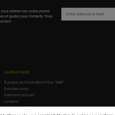
r pour obtenir nos codes promo
uces et guides pour motards. Vous
moment.
LA BOUTIQUE
À propos de Street Moto Pièce "SMP"
Entretien moto
Paiement sécurisé
Livraison
Satisfait ou Remboursé