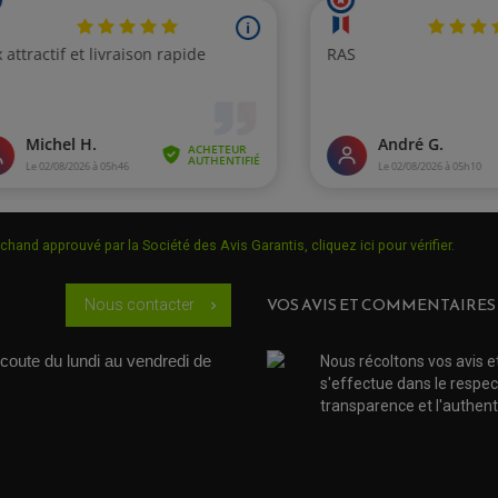
chand approuvé par la Société des Avis Garantis,
cliquez ici pour vérifier
.
VOS AVIS ET COMMENTAIRES
Nous contacter
chevron_right
coute du lundi au vendredi de 
Nous récoltons vos avis e
s'effectue dans le respec
transparence et l'authenti