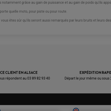
rds notamment grâce au gain de puissance et au gain de poids qu'ils ap
orte quelle moto, pour piste ou pour route.
ous êtes sûr qu'ils seront aussi remarqués par leurs bruits et leurs des
ICE CLIENT EN ALSACE
EXPÉDITION RAPI
ous répondent au 03 89 82 93 40
Départ le jour même ou sous