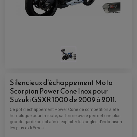
ACCESSOIRES QUAD
ACCESSOIRES ANODISES POUR QUAD
BOUCHON DE RÉSERVOIR QUAD
GUIDON QUAD
KIT DÉCO QUAD / SSV
KIT POIGNÉE DE GAZ QUAD
POIGNÉE QUAD
Silencieux d'échappement Moto
PROTÈGE-MAINS
Scorpion Power Cone Inox pour
PONTETS / REHAUSSES DE GUIDON
REPOSE PIED QUAD
Suzuki GSXR 1000 de 2009 à 2011.
BAGAGERIE / TREUIL / ATTELAGE
Ce pot d'échappement Power Cone de compétition a été
ÉQUIPEMENT ÉLECTRIQUE
COFFRE / TOP CASE QUAD
homologué pour la route, sa forme ovale permet une plus
ACCESSOIRES ÉLECTRIQUE ENDURO
TREUIL ET ATTELAGE QUAD-SSV
grande garde au sol afin d'exploiter les angles d'inclinaison
PLAQUE PHARE
BAGAGERIE
COMPTEUR D'HEURE
les plus extrêmes !
BAGAGERIE SOUPLE
DÉMARREUR
ÉCHAPPEMENT QUAD
ACCESSOIRE GPS, SMARTPHONE
CONDENSATEUR