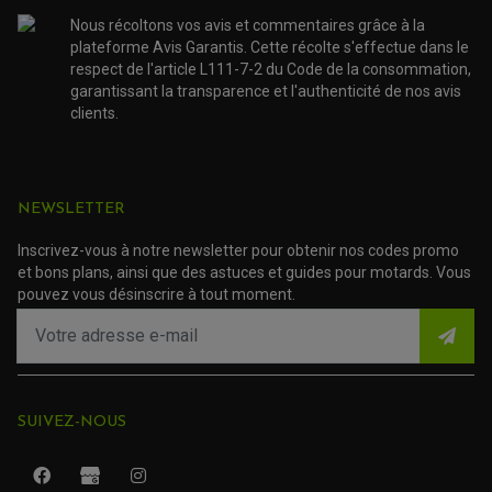
FOURCHE ET AMORTISSEUR
ACCESSOIRE SCOOTER APRILIA
PROTECTION MOTO
Nous récoltons vos avis et commentaires grâce à la
ACCESSOIRE SCOOTER BMW
COUVRE CARTER ET SLIDER
plateforme Avis Garantis. Cette récolte s'effectue dans le
ACCESSOIRE SCOOTER GILERA
PATINS DE PROTECTION TOP BLOCK
respect de l'article L111-7-2 du Code de la consommation,
PATIN DE RECHANGE TOP BLOCK
ACCESSOIRE SCOOTER HONDA
garantissant la transparence et l'authenticité de nos avis
PROTECTION RADIATEUR
ACCESSOIRE SCOOTER KYMCO
PROTECTION FOURCHE ET BRAS OSCILLANT
clients.
PROTECTION SILENCIEUX
ACCESSOIRE SCOOTER MBK
PROTECTION LEVIER
ACCESSOIRE SCOOTER PEUGEOT
TAMPONS ALLOY ULTIMA
ACCESSOIRE SCOOTER PIAGGIO
ACCESSOIRE SCOOTER SUZUKI
NEWSLETTER
ROULEMENT MOTO
ACCESSOIRE SCOOTER VESPA
ROULEMENT DE ROUE
ACCESSOIRE SCOOTER YAMAHA
Inscrivez-vous à notre newsletter pour obtenir nos codes promo
ROULEMENT DE DIRECTION
et bons plans, ainsi que des astuces et guides pour motards. Vous
pouvez vous désinscrire à tout moment.
TRANSMISSION
AMORTISSEUR DE COUPLE
EMBRAYAGE MOTO
KIT CHAÎNE MOTO
SUIVEZ-NOUS