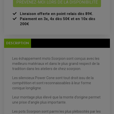
PRÉVENEZ-MOI LORS DE LA DISPONIBILITÉ
BOUGIE NGK
FILTRE A AIR
FILTRE A HUILE
Livraison offerte en point relais dès 89€.
FILTRE ET ACCESSOIRE ESSENCE
OUTILLAGE
Paiement en 3x, 4x dès 50€ et en 10x dès
PRODUIT D'ENTRETIEN
200€
DESCRIPTION
Les échappement moto Scorpion sont conçus avec les
meilleurs matériaux et dans le plus grand respect de la
EQUIPEMENT ELECTRIQUE QUAD / SSV
tradition dans les ateliers de chez scorpion.
ACCESSOIRES ELECTRIQUE QUAD / SSV
BOITIER CDI QUAD ET SSV
Les silencieux Power Cone sont tout droit issu de la
CHARGEUR DE BATTERIE QUAD / SSV
compétition et sont reconnaissables à leur forme
COMPTEUR QUAD / SSV
CONTACTEUR A CLÉ QUAD
conique longiligne.
DÉMARREUR
ECLAIRAGE LED / HALOGÈNE
Leur montage plus élevé que la monte d’origine permet
STATOR ET REDRESSEUR / REGULATEUR
une prise d’angle plus importante.
VENTILATEUR DE RADIATEUR
Les pots Scorpion sont parmi les plus plébiscités par les