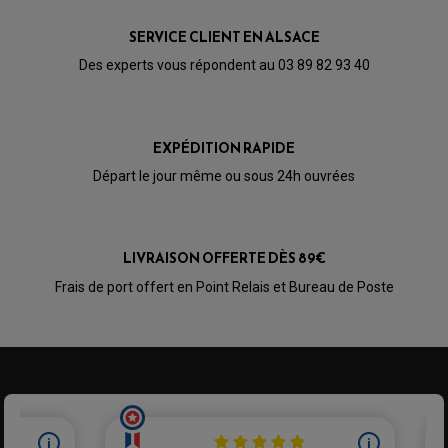
KIT RABAISSEMENT MOTO
BULLE / PARE-BRISE
KIT STREET BIKE
LEVIER DE FREIN
LEVIER DE FREIN
SERVICE CLIENT EN ALSACE
RÉTROVISEUR TYPE ORIGINE
LEVIER D'EMBRAYAGE
OPTIQUE TYPE ORIGINE
Des experts vous répondent au 03 89 82 93 40
PÉDALE DE FREIN
PIÈCE MOTEUR
REPOSE PIED TYPE ORIGINE
RETROVISEUR MOTO TYPE ORIGINE
GALET DE VARIATEUR
SÉLECTEUR DE VITESSE
COURROIE
VARIATEUR SCOOTER
EXPÉDITION RAPIDE
POMPE A ESSENCE
Départ le jour même ou sous 24h ouvrées
LIVRAISON OFFERTE DÈS 89€
Frais de port offert en Point Relais et Bureau de Poste
PARTIE CYCLE QUAD
AMORTISSEURS QUAD / SSV