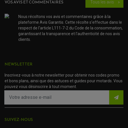
SUSPENSION
OUTILLAGE QUAD
VOS AVIS ET COMMENTAIRES
Tous les avis
chevron_right
NOS MARQUES
JOINT SPY
FOURCHE ET AMORTISSEUR
ACCESSOIRE SCOOTER APRILIA
PROTECTION MOTO
Nous récoltons vos avis et commentaires grâce à la
ACCESSOIRE SCOOTER BMW
COUVRE CARTER ET SLIDER
plateforme Avis Garantis. Cette récolte s'effectue dans le
ACCESSOIRE SCOOTER GILERA
PATINS DE PROTECTION TOP BLOCK
PATIN DE RECHANGE TOP BLOCK
respect de l'article L111-7-2 du Code de la consommation,
ACCESSOIRE SCOOTER HONDA
PROTECTION RADIATEUR
garantissant la transparence et l'authenticité de nos avis
ACCESSOIRE SCOOTER KYMCO
PROTECTION FOURCHE ET BRAS OSCILLANT
clients.
PROTECTION SILENCIEUX
ACCESSOIRE SCOOTER MBK
PROTECTION LEVIER
ACCESSOIRE SCOOTER PEUGEOT
TAMPONS ALLOY ULTIMA
ACCESSOIRE SCOOTER PIAGGIO
ACCESSOIRE SCOOTER SUZUKI
ROULEMENT MOTO
NEWSLETTER
ACCESSOIRE SCOOTER VESPA
ROULEMENT DE ROUE
ACCESSOIRE SCOOTER YAMAHA
ROULEMENT DE DIRECTION
Inscrivez-vous à notre newsletter pour obtenir nos codes promo
et bons plans, ainsi que des astuces et guides pour motards. Vous
TRANSMISSION
pouvez vous désinscrire à tout moment.
AMORTISSEUR DE COUPLE
EMBRAYAGE MOTO
KIT CHAÎNE MOTO
SUIVEZ-NOUS