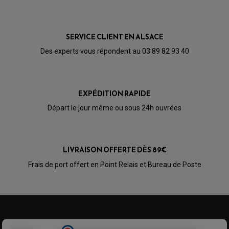
CABLE D'EMBRAYAGE
PARTIE CYCLE
KIT RABAISSEMENT MOTO
BULLE / PARE-BRISE
KIT STREET BIKE
LEVIER DE FREIN
LEVIER DE FREIN
RÉTROVISEUR TYPE ORIGINE
LEVIER D'EMBRAYAGE
SERVICE CLIENT EN ALSACE
OPTIQUE TYPE ORIGINE
PÉDALE DE FREIN
Des experts vous répondent au 03 89 82 93 40
PIÈCE MOTEUR
REPOSE PIED TYPE ORIGINE
RETROVISEUR MOTO TYPE ORIGINE
GALET DE VARIATEUR
SÉLECTEUR DE VITESSE
COURROIE
VARIATEUR SCOOTER
POMPE A ESSENCE
EXPÉDITION RAPIDE
Départ le jour même ou sous 24h ouvrées
LIVRAISON OFFERTE DÈS 89€
Frais de port offert en Point Relais et Bureau de Poste