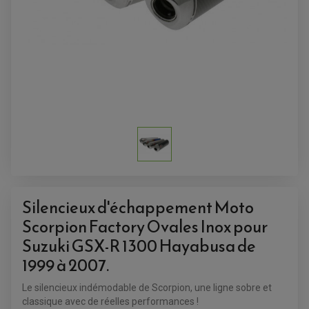
ACCESSOIRES QUAD
ACCESSOIRES ANODISES POUR QUAD
BOUCHON DE RÉSERVOIR QUAD
GUIDON QUAD
KIT DÉCO QUAD / SSV
KIT POIGNÉE DE GAZ QUAD
POIGNÉE QUAD
PROTÈGE-MAINS
Silencieux d'échappement Moto
PONTETS / REHAUSSES DE GUIDON
REPOSE PIED QUAD
Scorpion Factory Ovales Inox pour
Suzuki GSX-R 1300 Hayabusa de
BAGAGERIE / TREUIL / ATTELAGE
ÉQUIPEMENT ÉLECTRIQUE
1999 à 2007.
COFFRE / TOP CASE QUAD
ACCESSOIRES ÉLECTRIQUE ENDURO
TREUIL ET ATTELAGE QUAD-SSV
PLAQUE PHARE
BAGAGERIE
Le silencieux indémodable de Scorpion, une ligne sobre et
COMPTEUR D'HEURE
BAGAGERIE SOUPLE
classique avec de réelles performances !
DÉMARREUR
ÉCHAPPEMENT QUAD
ACCESSOIRE GPS, SMARTPHONE