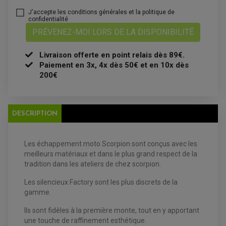
ANTIPARASITE NGK
BOUGIE NGK
J'accepte les conditions générales et la politique de
FILTRE A AIR
confidentialité
FILTRE A HUILE
PRÉVENEZ-MOI LORS DE LA DISPONIBILITÉ
FILTRE ET ACCESSOIRE ESSENCE
OUTILLAGE
PRODUIT D'ENTRETIEN
Livraison offerte en point relais dès 89€.
Paiement en 3x, 4x dès 50€ et en 10x dès
200€
DESCRIPTION
EQUIPEMENT ELECTRIQUE QUAD / SSV
Les échappement moto Scorpion sont conçus avec les
ACCESSOIRES ELECTRIQUE QUAD / SSV
meilleurs matériaux et dans le plus grand respect de la
BOITIER CDI QUAD ET SSV
tradition dans les ateliers de chez scorpion.
CHARGEUR DE BATTERIE QUAD / SSV
COMPTEUR QUAD / SSV
Les silencieux Factory sont les plus discrets de la
CONTACTEUR A CLÉ QUAD
DÉMARREUR
gamme.
ECLAIRAGE LED / HALOGÈNE
STATOR ET REDRESSEUR / REGULATEUR
Ils sont fidèles à la première monte, tout en y apportant
VENTILATEUR DE RADIATEUR
une touche de raffinement esthétique.