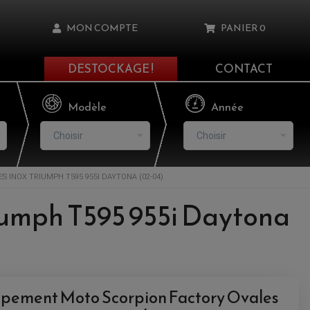
MON COMPTE
PANIER
0
DESTOCKAGE !
CONTACT
Il n'y a aucun produit dans votre panier
Modèle
Année
Choisir
Choisir
S INOX TRIUMPH T595 955I DAYTONA (02-04)
asse oublié ?
riumph T595 955i Daytona
NNEXION
NSCRIRE
ppement Moto Scorpion Factory Ovales