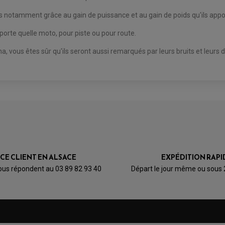
rds notamment grâce au gain de puissance et au gain de poids qu'ils ap
orte quelle moto, pour piste ou pour route.
, vous êtes sûr qu'ils seront aussi remarqués par leurs bruits et leurs d
ICE CLIENT EN ALSACE
EXPÉDITION RAPI
ous répondent au 03 89 82 93 40
Départ le jour même ou sous