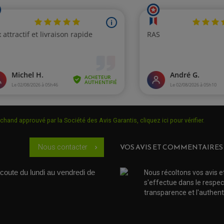
chand approuvé par la Société des Avis Garantis,
cliquez ici pour vérifier
.
VOS AVIS ET COMMENTAIRES
Nous contacter
chevron_right
coute du lundi au vendredi de 
Nous récoltons vos avis e
s'effectue dans le respec
transparence et l'authenti