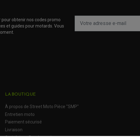
r pour obtenir nos codes promo
uces et guides pour motards. Vous
moment.
LA BOUTIQUE
À propos de Street Moto Pièce "SMP"
Entretien moto
Paiement sécurisé
Livraison
Satisfait ou Remboursé