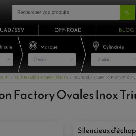

UAD / SSV
OFF-ROAD
BLOG
Email
hicule
Marque
Cylindrée
Choisir
Choisir
Mot de passe
COUNT
ECHAPPEMENT SCORPION MOTO
SILENCIEUX SCORPION FACTORY OVALE
Mot de p
ion Factory Ovales Inox T
CO
S'I
Silencieux d'écha