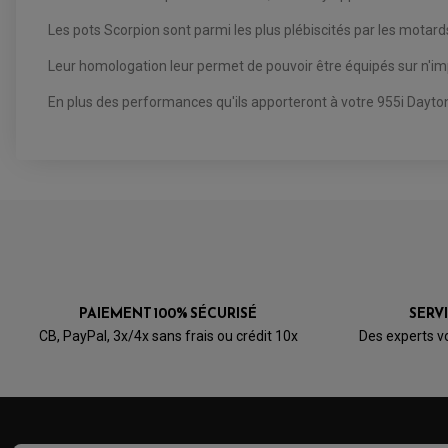
Les pots Scorpion sont parmi les plus plébiscités par les mota
Leur homologation leur permet de pouvoir être équipés sur n'imp
En plus des performances qu'ils apporteront à votre 955i Daytona
PAIEMENT 100% SÉCURISÉ
SERV
CB, PayPal, 3x/4x sans frais ou crédit 10x
Des experts v